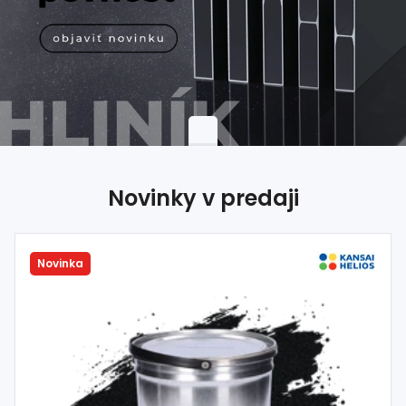
Dom, dielňa,
záhrada
Hutnícky
materiál
Spojovací
materiál
%
Zľava
Novinky v predaji
Novinka