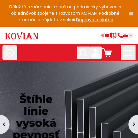
Dôležité oznámenie: meníme podmienky vybavenia
objednávok spojené s rozvozom KOVIAN. Podrobné
informácie nájdete v sekcii
Doprava a platba
.
Nerezové
polotovary
Hliníkové
polotovary
Kované
polotovary
Zábradlia a
madlá
Bránové
systémy
Automatizácia