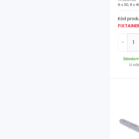
Kód prod
-
Sklado
U vá