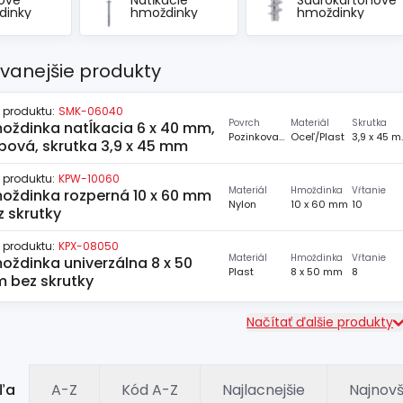
lové
Natĺkacie
Sadrokartónové
dinky
hmoždinky
hmoždinky
vanejšie produkty
 produktu:
SMK-06040
Povrch
Materiál
Skrutka
oždinka natĺkacia 6 x 40 mm,
Pozinkovaný
Oceľ/Plast
3,9 
íbová, skrutka 3,9 x 45 mm
 produktu:
KPW-10060
Materiál
Hmoždinka
Vŕtanie
oždinka rozperná 10 x 60 mm
Nylon
10 x 60 mm
10
z skrutky
 produktu:
KPX-08050
Materiál
Hmoždinka
Vŕtanie
oždinka univerzálna 8 x 50
Plast
8 x 50 mm
8
 bez skrutky
Načítať ďalšie produkty
ľa
A-Z
Kód A-Z
Najlacnejšie
Najnovš