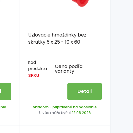
Uzlovacie hmoždinky bez
skrutky 5 x 25 - 10 x 60
Kód
Cena podľa
produktu
varianty
SFXU
l
Detail
anie
Skladom
- pripravené na odoslanie
6
U vás môže byť už
12.08.2026