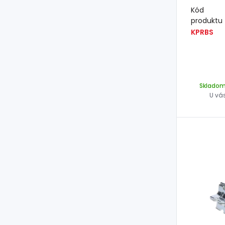
Kód
produktu
KPRBS
Sklado
U vá