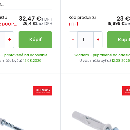
6 x 30, 8 x 40, 10 x 50 mm
uktu
32,47 €
Kód produktu
23 €
s DPH
26,4 €
bez DPH
18,699 €
be
FIXTAINER DUOPOWER
HT-1
+
Kúpiť
-
+
Kúpi
m
- pripravené na odoslanie
Skladom
- pripravené na odosl
s môže byť už
12.08.2026
U vás môže byť už
12.08.202