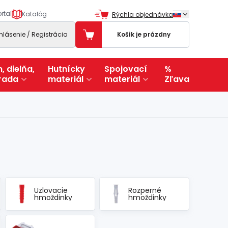
rtal
Katalóg
Rýchla objednávka
ihlásenie / Registrácia
Košík je prázdny
, dielňa,
Hutnícky
Spojovací
%
rada
materiál
materiál
Zľava
Uzlovacie
Rozperné
hmoždinky
hmoždinky