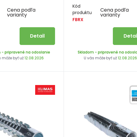
Kód
Cena podľa
Cena podľa
produktu
varianty
varianty
FBRX
Detail
Detai
m
- pripravené na odoslanie
Skladom
- pripravené na odosl
s môže byť už
12.08.2026
U vás môže byť už
12.08.202