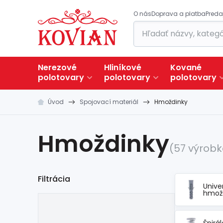
O nás
Doprava a platba
Preda
Nerezové
Hliníkové
Kované
polotovary
polotovary
polotovary
Úvod
Spojovací materiál
Hmoždinky
Hmoždinky
(57 výrobk
Filtrácia
Unive
hmož