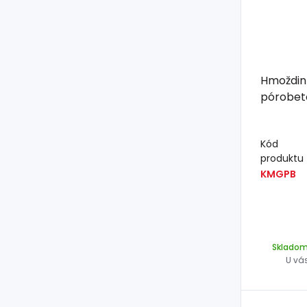
Hmoždin
Kód
produktu
KMGPB
Sklado
U vá