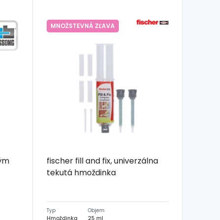
MNOŽSTEVNÁ ZĽAVA
ným
fischer fill and fix, univerzálna
tekutá hmoždinka
Typ
Objem
Hmoždinka
25 ml