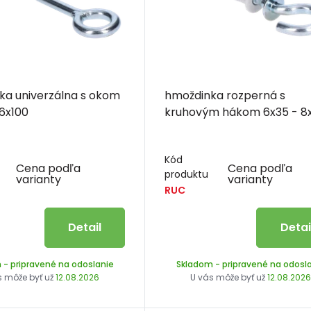
ka univerzálna s okom
hmoždinka rozperná s
16x100
kruhovým hákom 6x35
Kód
Cena podľa
Cena podľa
produktu
varianty
varianty
RUC
Detail
Detai
m
- pripravené na odoslanie
Skladom
- pripravené na odosl
s môže byť už
12.08.2026
U vás môže byť už
12.08.202