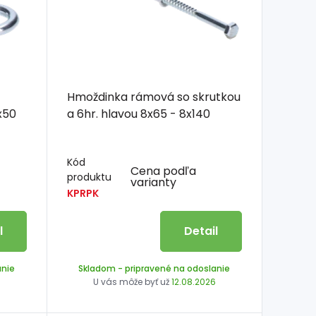
Hmoždinka rámová so skrutkou
 - 8x50
a 6hr. hlavou 8x65 - 8x140
Kód
Cena podľa
produktu
varianty
KPRPK
l
Detail
anie
Skladom
- pripravené na odoslanie
6
U vás môže byť už
12.08.2026