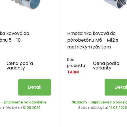
ka kovová do
Hmoždinka kovová do
pórobetónu 5 - 10
pórobetónu M6 - M12 s
metrickým závitom
Kód
Cena podľa
Cena podľa
produktu
varianty
varianty
TABM
Detail
Detai
m
- pripravené na odoslanie
Skladom
- pripravené na odosl
s môže byť už
12.08.2026
U vás môže byť už
12.08.202