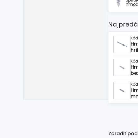
Špirá
hmož
Najpredá
Kód
Hm
hr
Kód
Hm
be
Kód
Hm
mm
Zoradiť pod