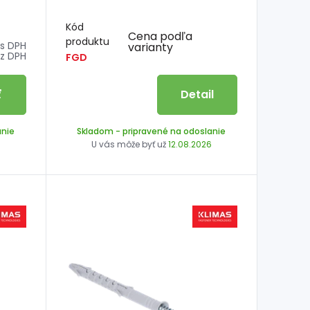
Kód
Cena podľa
produktu
s DPH
varianty
z DPH
FGD
ť
Detail
anie
Skladom
- pripravené na odoslanie
6
U vás môže byť už
12.08.2026