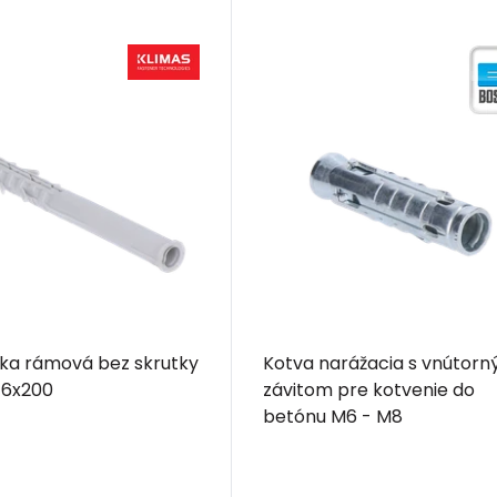
ka rámová bez skrutky
Kotva narážacia s vnútor
 16x200
závitom pre kotvenie do
betónu M6 - M8