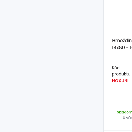
Hmoždin
14x80 - 
Kód
produktu
HOXUNI
Sklado
U vá