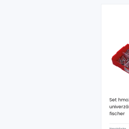
Set hmož
univerzá
fischer
Hmoždinka