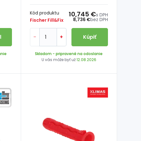
Kód produktu
10,745 €
s DPH
8,736 €
bez DPH
Fischer Fill&Fix
l
-
+
Kúpiť
anie
Skladom
- pripravené na odoslanie
6
U vás môže byť už
12.08.2026