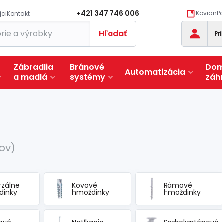
+421 347 746 006
KovianPo
jci
Kontakt
Hľadať
Pr
Zábradlia
Bránové
Dom
Automatizácia
a
madlá
systémy
záh
ov)
rzálne
Kovové
Rámové
dinky
hmoždinky
hmoždinky