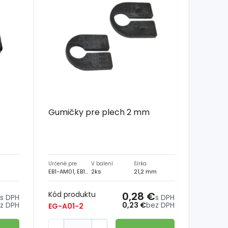
Gumičky pre plech 2 mm
Určené pre
V balení
Šírka
EB1-AM01, EB1-AM41, EB1-AM31
2ks
21,2 mm
Kód produktu
0,28 €
s DPH
s DPH
z DPH
0,23 €
bez DPH
EG-A01-2