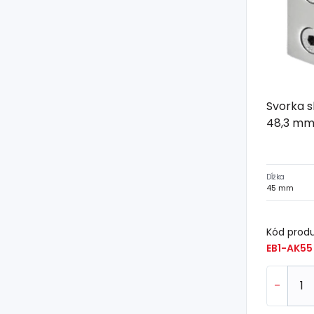
Svorka s
48,3 mm,
Dĺžka
45 mm
Kód prod
EB1-AK55
-