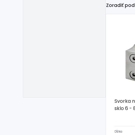
Zoradiť pod
Svorka n
sklo 6 -
Dĺžka