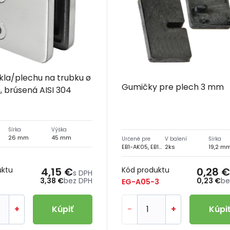
kla/plechu na trubku ø
Gumičky pre plech 3 mm
 brúsená AISI 304
Šírka
Výška
26 mm
45 mm
Určené pre
V balení
Šírka
EB1-AK05, EB1-AK35, EB1-AK45, EB1-AK55, EL1-AK05, EL1-AK45, E-Z015
2ks
19,2 m
uktu
4,15 €
Kód produktu
0,28 €
s DPH
3,38 €
bez DPH
0,23 €
be
EG-A05-3
+
Kúpiť
-
+
Kúpi