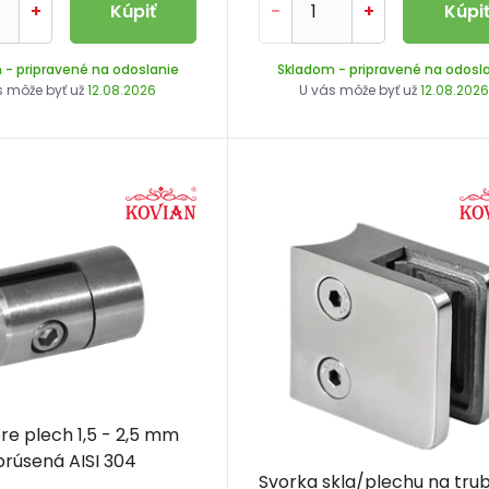
+
Kúpiť
-
+
Kúpi
m
- pripravené na odoslanie
Skladom
- pripravené na odosl
s môže byť už
12.08.2026
U vás môže byť už
12.08.202
re plech 1,5 - 2,5 mm
brúsená AISI 304
Svorka skla/plechu na tru