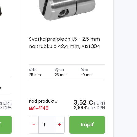
Svorka pre plech 1,5 - 2,5 mm
na trubku o 42,4 mm, AISI 304
Šírka
Výška
Dĺžka
25 mm
25 mm
40 mm
m
Kód produktu
3,52 €
s DPH
s DPH
z DPH
2,86 €
bez DPH
EB1-4140
ť
-
+
Kúpiť