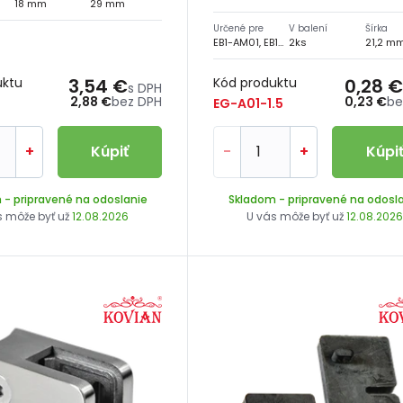
18 mm
29 mm
Určené pre
V balení
Šírka
EB1-AM01, EB1-AM41, EB1-AM31
2ks
21,2 m
uktu
3,54 €
Kód produktu
0,28 €
s DPH
2,88 €
bez DPH
0,23 €
be
EG-A01-1.5
+
Kúpiť
-
+
Kúpi
m
- pripravené na odoslanie
Skladom
- pripravené na odosl
s môže byť už
12.08.2026
U vás môže byť už
12.08.202