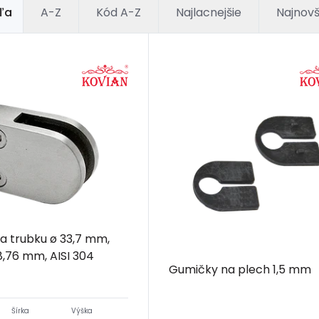
ľa
A-Z
Kód A-Z
Najlacnejšie
Najnovš
a trubku ø 33,7 mm,
 8,76 mm, AISI 304
Gumičky na plech 1,5 mm
Šírka
Výška