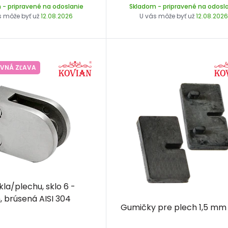
m
- pripravené na odoslanie
Skladom
- pripravené na odosl
s môže byť už
12.08.2026
U vás môže byť už
12.08.202
VNÁ ZĽAVA
kla/plechu, sklo 6 -
 brúsená AISI 304
Gumičky pre plech 1,5 mm