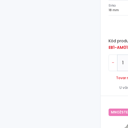
Šírka
18 mm
Kód prod
EB1-AM01
-
Tovar 
U vá
MNOŽSTE