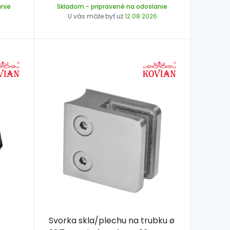
anie
Skladom
- pripravené na odoslanie
6
U vás môže byť už
12.08.2026
Svorka skla/plechu na trubku ø