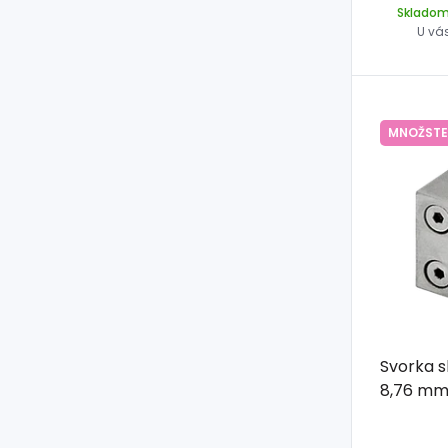
Sklado
U vá
MNOŽSTE
Svorka s
8,76 mm,