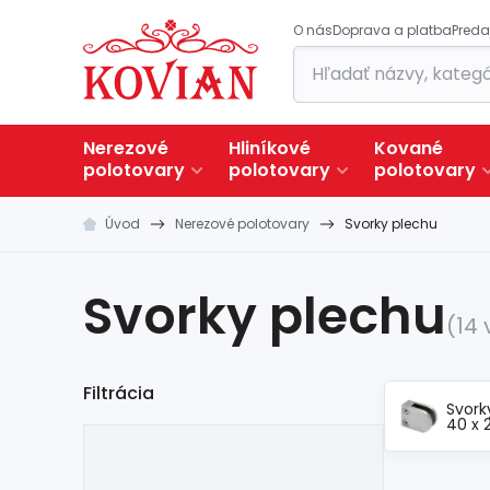
O nás
Doprava a platba
Preda
Nerezové
Hliníkové
Kované
polotovary
polotovary
polotovary
Úvod
Nerezové polotovary
Svorky plechu
Svorky plechu
(14
Filtrácia
Svork
40 x