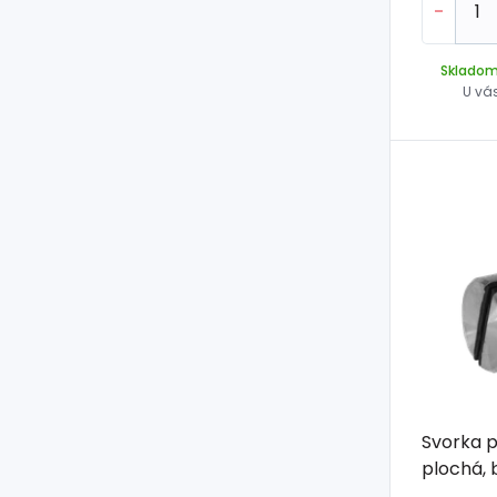
-
Sklado
U vá
Svorka p
plochá, 