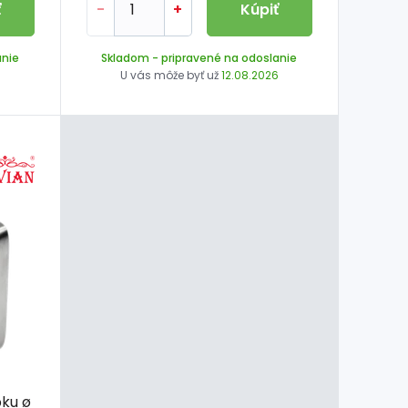
ť
-
+
Kúpiť
anie
Skladom
- pripravené na odoslanie
6
U vás môže byť už
12.08.2026
bku ø