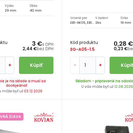
Výška
Dĺžka
29 mm
40 mm
Určené pre
V balení
Šírka
EB1-AK05, EB1-AK35, EB1-AK45, EB1-AK55, EL1-AK05, EL1-AK45, E-Z015
2ks
19 mm
uktu
3 €
Kód produktu
0,28 €
s DPH
2,44 €
bez DPH
0,23 €
be
EG-A05-1.5
+
Kúpiť
-
+
Kúpi
nie je na sklade a musí sa
Skladom
- pripravené na odosl
doobjednať
U vás môže byť už
12.08.202
s môže byť už
03.12.2026
VNÁ ZĽAVA