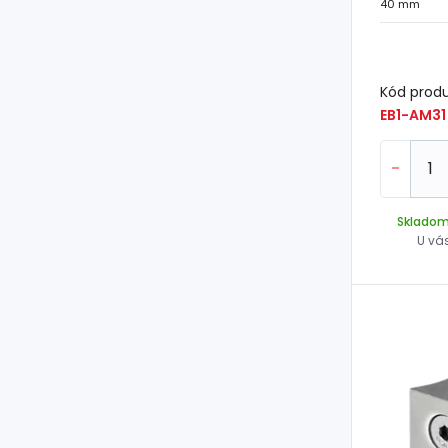
40 mm
Kód prod
EB1-AM31
-
Sklado
U vá