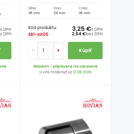
Dĺžka
Šírka
Výška
45 mm
26 mm
45 mm
m
Kód produktu
3,25 €
s DPH
s DPH
z DPH
2,64 €
bez DPH
EB1-AK05
ť
-
+
Kúpiť
anie
Skladom
- pripravené na odoslanie
6
U vás môže byť už
12.08.2026