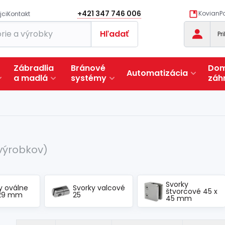
+421 347 746 006
KovianPo
jci
Kontakt
Hľadať
Pr
Zábradlia
Bránové
Dom
Automatizácia
a
madlá
systémy
záh
 výrobkov)
Svorky
y oválne
Svorky valcové
štvorcové 45 x
 29 mm
25
45 mm