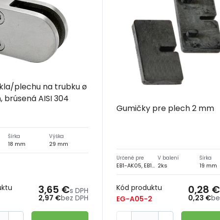
kla/plechu na trubku ø
 brúsená AISI 304
Gumičky pre plech 2 mm
Šírka
Výška
18 mm
29 mm
Určené pre
V balení
Šírka
EB1-AK05, EB1-AK35, EB1-AK45, EB1-AK55, EL1-AK05, EL1-AK45, E-Z015
2ks
19 mm
uktu
3,65 €
Kód produktu
0,28 €
s DPH
2,97 €
bez DPH
0,23 €
be
EG-A05-2