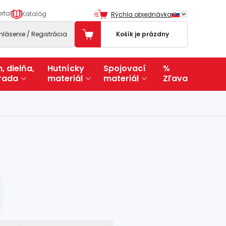
rtal
Katalóg
Rýchla objednávka
ihlásenie / Registrácia
Košík je prázdny
, dielňa,
Hutnícky
Spojovací
%
rada
materiál
materiál
Zľava