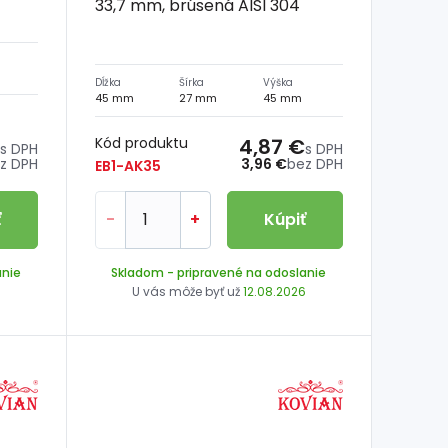
33,7 mm, brúsená AISI 304
Dĺžka
Šírka
Výška
45 mm
27 mm
45 mm
Kód produktu
4,87 €
s DPH
s DPH
z DPH
3,96 €
bez DPH
EB1-AK35
ť
-
+
Kúpiť
anie
Skladom
- pripravené na odoslanie
6
U vás môže byť už
12.08.2026