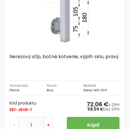
Nerezový stĺp, bočné kotvenie, výplň: sklo, pravý
Vrchná časť
Povrch
Materiál
Pevná
Brus
Nerez AISI 304
Kód produktu
72,06 €
s DPH
58,59 €
bez DPH
EB1-JBSR-1
-
+
Kúpiť