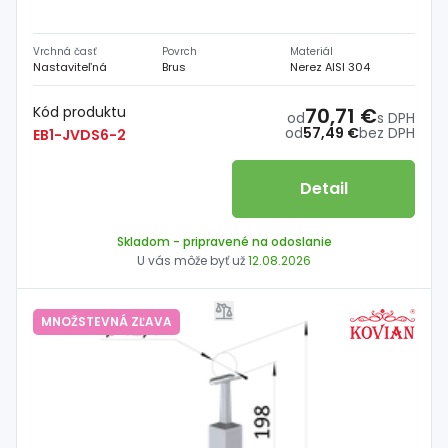
Vrchná časť
Povrch
Materiál
Nastaviteľná
Brus
Nerez AISI 304
Kód produktu
70,71 €
od
s DPH
od
57,49 €
bez DPH
EB1-JVDS6-2
Detail
Skladom
- pripravené na odoslanie
U vás môže byť už
12.08.2026
MNOŽSTEVNÁ ZĽAVA