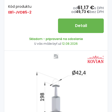
Kód produktu
61,17 €
od
s DPH
od
49,73 €
bez DPH
EB1-JVDB5-2
Detail
Skladom
- pripravené na odoslanie
U vás môže byť už
12.08.2026