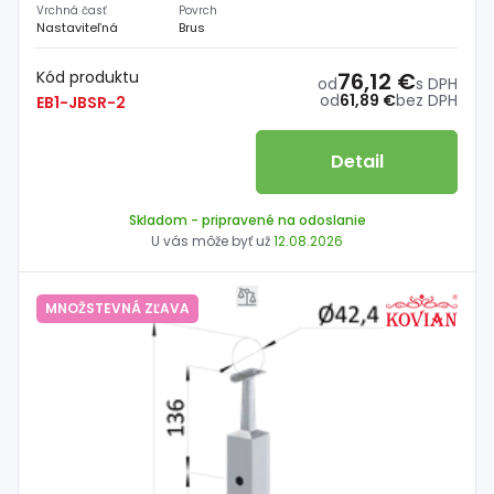
Vrchná časť
Povrch
Nastaviteľná
Brus
Kód produktu
76,12 €
od
s DPH
od
61,89 €
bez DPH
EB1-JBSR-2
Detail
Skladom
- pripravené na odoslanie
U vás môže byť už
12.08.2026
MNOŽSTEVNÁ ZĽAVA