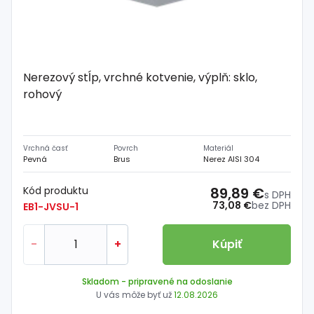
Nerezový stĺp, vrchné kotvenie, výplň: sklo,
rohový
Vrchná časť
Povrch
Materiál
Pevná
Brus
Nerez AISI 304
Kód produktu
89,89 €
s DPH
73,08 €
bez DPH
EB1-JVSU-1
-
+
Kúpiť
Skladom
- pripravené na odoslanie
U vás môže byť už
12.08.2026