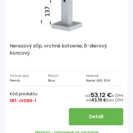
Nerezový stĺp, vrchné kotvenie, 6-dierový
koncový
Vrchná časť
Povrch
Materiál
Pevná
Brus
Nerez AISI 304
Kód produktu
53,12 €
od
s DPH
od
43,19 €
bez DPH
EB1-JVDB6-1
Detail
Skladom
- pripravené na odoslanie