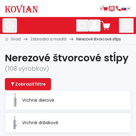
Úvod
Zábradlia a madlá
Nerezové štvorcové stĺpy
Nerezové
polotovary
Hliníkové
polotovary
Nerezové štvorcové stĺpy
Kované
polotovary
(108 výrobkov)
Zábradlia a
madlá
Zobraziť filtre
Bránové
systémy
Vrchné dierové
Automatizácia
Dom, dielňa,
záhrada
Vrchné držiakové
Hutnícky
materiál