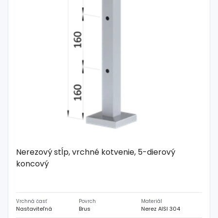
Nerezový stĺp, vrchné kotvenie, 5-dierový
koncový
Vrchná časť
Povrch
Materiál
Nastaviteľná
Brus
Nerez AISI 304