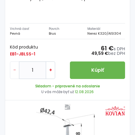
Vrchná časť
Povrch
Materiál
Pevná
Brus
Nerez K320/AISI304
Kód produktu
61 €
s DPH
49,59 €
bez DPH
EB1-JBLSS-1
-
+
Kúpiť
Skladom
- pripravené na odoslanie
U vás môže byť už
12.08.2026