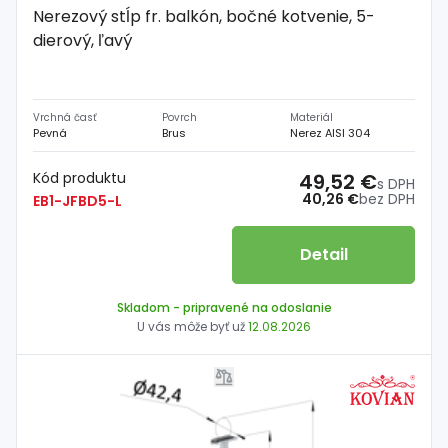
Nerezový stĺp fr. balkón, bočné kotvenie, 5-
dierový, ľavý
Vrchná časť
Povrch
Materiál
Pevná
Brus
Nerez AISI 304
Kód produktu
49,52 €
s DPH
40,26 €
bez DPH
EB1-JFBD5-L
Detail
Skladom
- pripravené na odoslanie
U vás môže byť už
12.08.2026