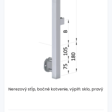
Nerezový stĺp, bočné kotvenie, výplň: sklo, pravý