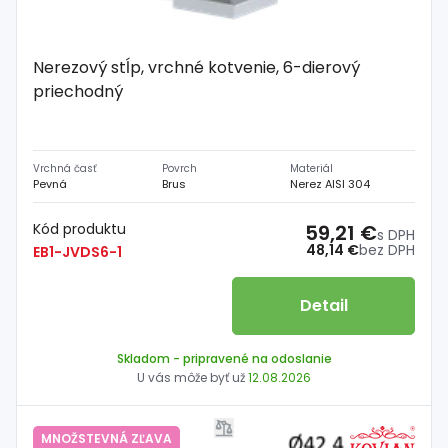
Nerezový stĺp, vrchné kotvenie, 6-dierový
priechodný
Vrchná časť
Povrch
Materiál
Pevná
Brus
Nerez AISI 304
Kód produktu
59,21 €
s DPH
48,14 €
bez DPH
EB1-JVDS6-1
Detail
Skladom
- pripravené na odoslanie
U vás môže byť už
12.08.2026
MNOŽSTEVNÁ ZĽAVA