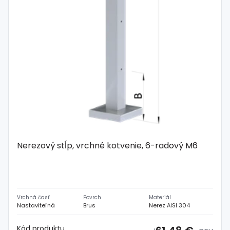
Nerezový stĺp, vrchné kotvenie, 6-radový M6
Vrchná časť
Povrch
Materiál
Nastaviteľná
Brus
Nerez AISI 304
Kód produktu