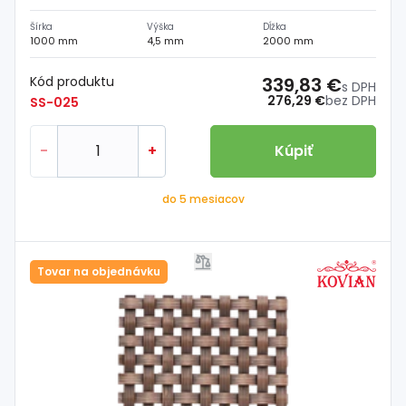
Šírka
Výška
Dĺžka
1000 mm
4,5 mm
2000 mm
Kód produktu
339,83 €
s DPH
276,29 €
bez DPH
SS-025
-
+
Kúpiť
do 5 mesiacov
Tovar na objednávku