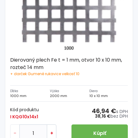
Dierovaný plech Fe t = 1 mm, otvor 10 x 10 mm,
rozteč 14 mm
+ darček Gumené rukavice velkosť 10
Dĺžka
Výška
Diera
1000 mm
2000 mm
10 x 10 mm
Kód produktu
46,94 €
s DPH
38,16 €
bez DPH
I KQG10x14x1
-
+
Kúpiť