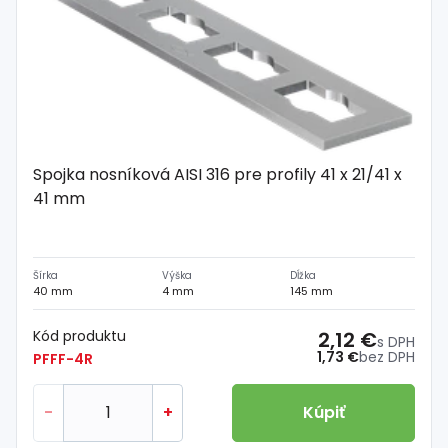
Spojka nosníková AISI 316 pre profily 41 x 21/41 x
41 mm
Šírka
Výška
Dĺžka
40 mm
4 mm
145 mm
Kód produktu
2,12 €
s DPH
1,73 €
bez DPH
PFFF-4R
-
+
Kúpiť