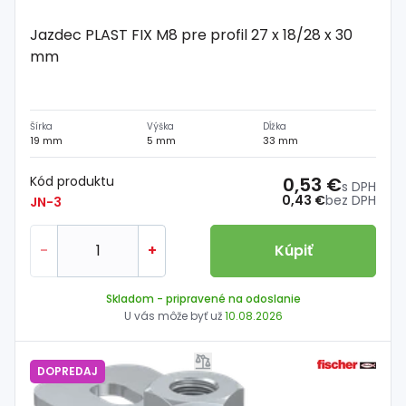
Jazdec PLAST FIX M8 pre profil 27 x 18/28 x 30
mm
Šírka
Výška
Dĺžka
19 mm
5 mm
33 mm
Kód produktu
0,53 €
s DPH
0,43 €
bez DPH
JN-3
-
+
Kúpiť
Skladom
- pripravené na odoslanie
U vás môže byť už
10.08.2026
DOPREDAJ