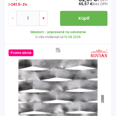
s DPH
66,67 €
bez DPH
I OR1.5-Zn
-
+
Kúpiť
Skladom
- pripravené na odoslanie
U vás môže byť už
10.08.2026
Promo akcia