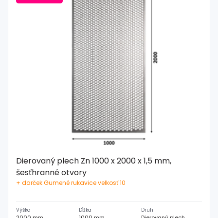
Dierovaný plech Zn 1000 x 2000 x 1,5 mm,
šesťhranné otvory
+ darček Gumené rukavice velkosť 10
Výška
Dĺžka
Druh
2000 mm
1000 mm
Dierovaný plech