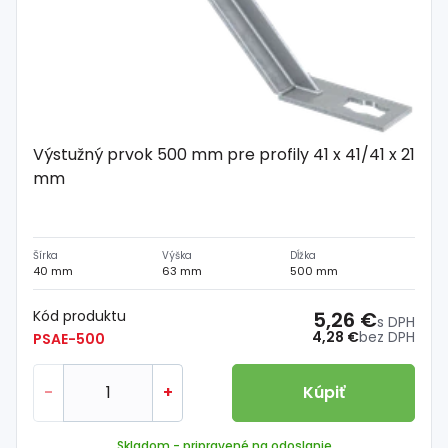
Výstužný prvok 500 mm pre profily 41 x 41/41 x 21
mm
Šírka
Výška
Dĺžka
40 mm
63 mm
500 mm
Kód produktu
5,26 €
s DPH
4,28 €
bez DPH
PSAE-500
-
+
Kúpiť
Skladom
- pripravené na odoslanie