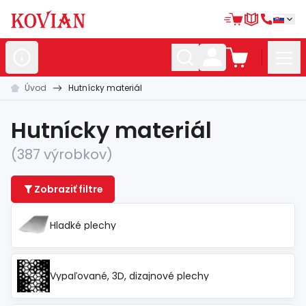
Úvod
Hutnícky materiál
Nerezové
polotovary
Hliníkové
polotovary
Hutnícky materiál
Kované
polotovary
(387 výrobkov)
Zábradlia a
madlá
Zobraziť filtre
Bránové
systémy
Hladké plechy
Automatizácia
Dom, dielňa,
záhrada
Vypaľované, 3D, dizajnové plechy
Hutnícky
materiál