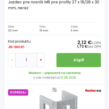
Jazdec pre nosník M8 pre profily 27 x 18/28 x 30
mm, nerez
Dĺžka
Šírka
Výška
30 mm
15 mm
3 mm
Kód produktu
2,12 €
s DPH
1,73 €
bez DPH
JN-INOX1
-
+
Kúpiť
Skladom
- pripravené na odoslanie
U vás môže byť už
10.08.2026
DOPREDAJ