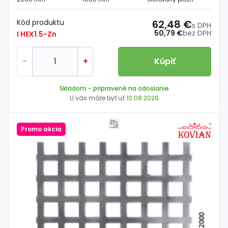
Kód produktu
62,48 €
s DPH
50,79 €
bez DPH
I HEX1.5-Zn
-
+
Kúpiť
Skladom
- pripravené na odoslanie
U vás môže byť už
10.08.2026
Promo akcia