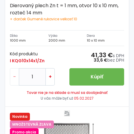
Dierovaný plech Zn t = 1 mm, otvor 10 x 10 mm,
rozteč 14 mm
+ darček Gumené rukavice velkosť 10
Dĺžka
Výška
Diera
1000 mm
2000 mm
10 x 10 mm
Kód produktu
41,33 €
s DPH
33,6 €
bez DPH
I KQG10x14x1/Zn
-
+
Kúpiť
Tovar nie je na sklade a musí sa doobjednať
U vás môže byť už
05.02.2027
Novinka
MNOŽSTEVNÁ ZĽAVA
Promo akcia