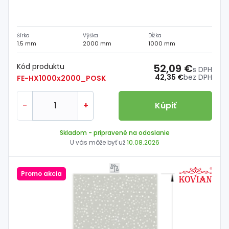
Šírka
Výška
Dĺžka
1.5 mm
2000 mm
1000 mm
Kód produktu
52,09 €
s DPH
42,35 €
bez DPH
FE-HX1000x2000_POSK
-
+
Kúpiť
Skladom
- pripravené na odoslanie
U vás môže byť už
10.08.2026
Promo akcia