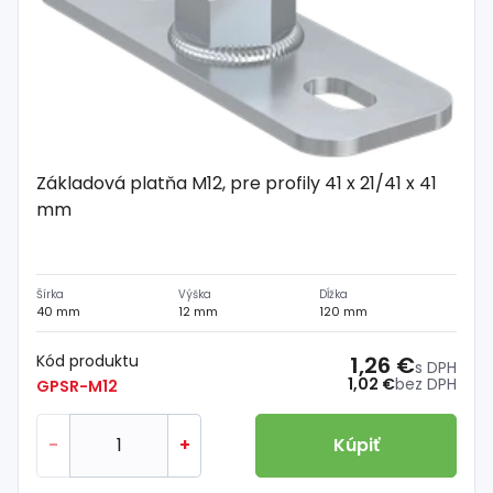
Základová platňa M12, pre profily 41 x 21/41 x 41
mm
Šírka
Výška
Dĺžka
40 mm
12 mm
120 mm
Kód produktu
1,26 €
s DPH
1,02 €
bez DPH
GPSR-M12
-
+
Kúpiť