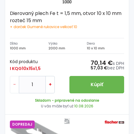
Dierovaný plech Fe t = 1,5 mm, otvor 10 x 10 mm
rozteč 15 mm
+ darček Gumené rukavice velkosť 10
Dĺžka
Výška
Diera
1000 mm
2000 mm
10 x 10 mm
Kód produktu
70,14 €
s DPH
57,03 €
bez DPH
I KQG10x15x1,5
-
+
Kúpiť
Skladom
- pripravené na odoslanie
U vás môže byť už
10.08.2026
DOPREDAJ