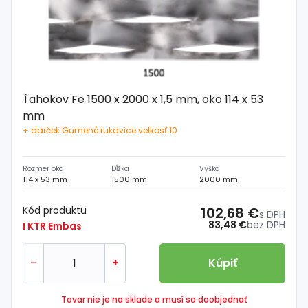
Ťahokov Fe 1500 x 2000 x 1,5 mm, oko 114 x 53
mm
+ darček Gumené rukavice velkosť 10
Rozmer oka
Dĺžka
Výška
114 x 53 mm
1500 mm
2000 mm
Kód produktu
102,68 €
s DPH
83,48 €
bez DPH
I KTR Embas
-
+
Kúpiť
Tovar nie je na sklade a musí sa doobjednať