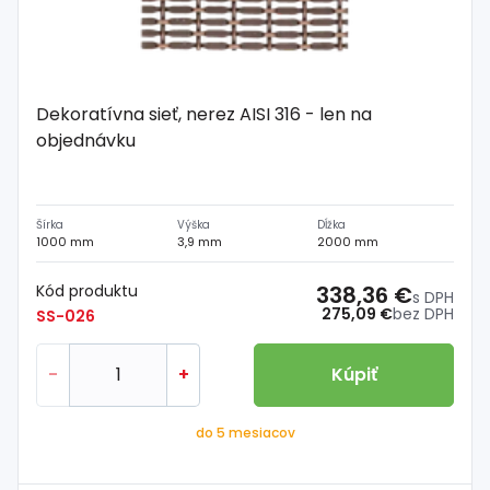
Dekoratívna sieť, nerez AISI 316 - len na
objednávku
Šírka
Výška
Dĺžka
1000 mm
3,9 mm
2000 mm
Kód produktu
338,36 €
s DPH
275,09 €
bez DPH
SS-026
-
+
Kúpiť
do 5 mesiacov