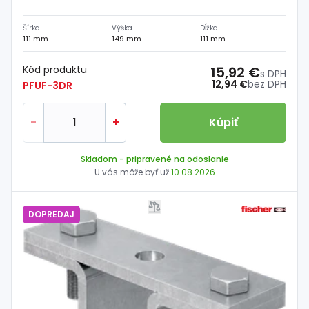
Šírka
Výška
Dĺžka
111 mm
149 mm
111 mm
Kód produktu
15,92 €
s DPH
12,94 €
bez DPH
PFUF-3DR
-
+
Kúpiť
Skladom
- pripravené na odoslanie
U vás môže byť už
10.08.2026
DOPREDAJ