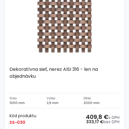
Dekoratívna sieť, nerez AISI 316 - len na
objednávku
Šírka
Výška
Dĺžka
1000 mm
2,9 mm
2000 mm
Kód produktu
409,8 €
s DPH
333,17 €
bez DPH
SS-030