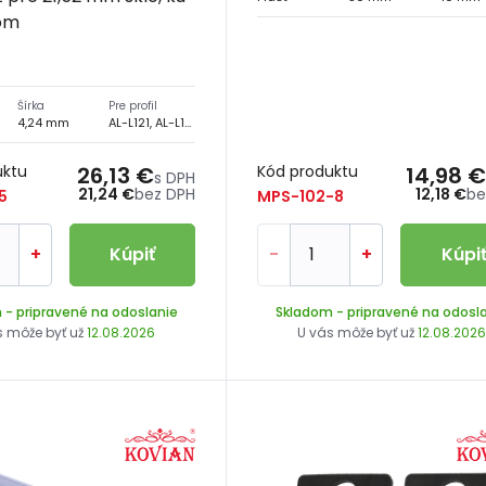
lom
Šírka
Pre profil
4,24 mm
AL-L121, AL-L131, AL-L141, AL-L151
uktu
26,13 €
Kód produktu
14,98 €
s DPH
21,24 €
bez DPH
12,18 €
be
5
MPS-102-8
+
Kúpiť
-
+
Kúpi
m
- pripravené na odoslanie
Skladom
- pripravené na odosl
s môže byť už
12.08.2026
U vás môže byť už
12.08.202