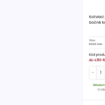
Kotviaci 
bočné ko
Dĺžka
5000 mm
Kód prod
AL-L151-5
-
Sklado
U vá