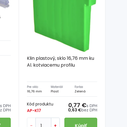
6
l
Klin plastový, sklo 16,76 mm ku
Al. kotviacemu profilu
Pre sklo
Materiál
Farba
16,76 mm
Plast
Zelená
Kód produktu
0,77 €
s DPH
s DPH
z DPH
0,63 €
bez DPH
AP-K17
ť
-
+
Kúpiť