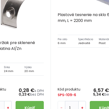
Plastové tesnenie na sklo 
mm, L = 2200 mm
Pre sklo
Špecifikácia
Materiá
žiak pre sklenené
6 mm
Jednoité
Plast
liatina Al/Zn
Šírka
Výška
24 mm
20 mm
uktu
0,28 €
Kód produktu
6,57 €
s DPH
0,23 €
bez DPH
5,34 €
be
SPS-109-6
+
Kúpiť
-
+
Kúpi