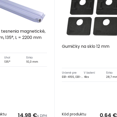
 tesnenia magnetické,
m, 135°, L = 2200 mm
Gumičky na sklo 12 mm
Uhol
Šírka
135°
10,3 mm
Určené pre
V balení
Šírka
EB1-4155, EB1-4165
4ks
28,7 m
uktu
14,98 €
Kód produktu
0,64 €
s DPH