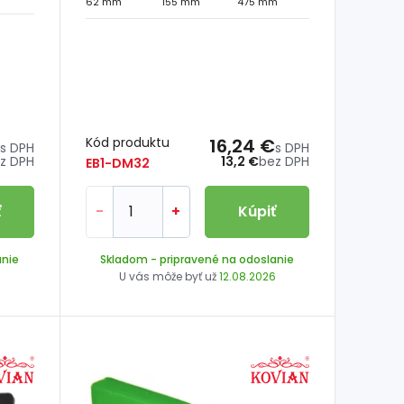
62 mm
155 mm
475 mm
Kód produktu
16,24 €
s DPH
s DPH
z DPH
13,2 €
bez DPH
EB1-DM32
ť
-
+
Kúpiť
anie
Skladom
- pripravené na odoslanie
6
U vás môže byť už
12.08.2026