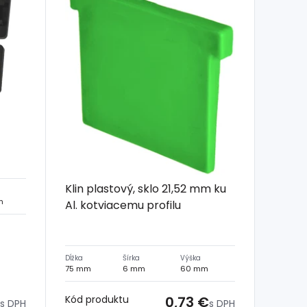
Klin plastový, sklo 21,52 mm ku
m
Al. kotviacemu profilu
Dĺžka
Šírka
Výška
75 mm
6 mm
60 mm
Kód produktu
0,73 €
s DPH
s DPH