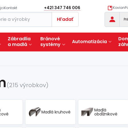
+421 347 746 006
KovianPo
jci
Kontakt
Hľadať
Pr
Zábradlia
Bránové
Dom
Automatizácia
a
madlá
systémy
záh
m
(215 výrobkov)
á
Madlá
Madlá kruhové
cové
obdĺžnikové