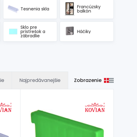
Francúzsky
Tesnenia skla
balkón
Sklo pre
prístrešok a
Háčiky
zábradlie
Zobrazenie
ie
Najpredávanejšie