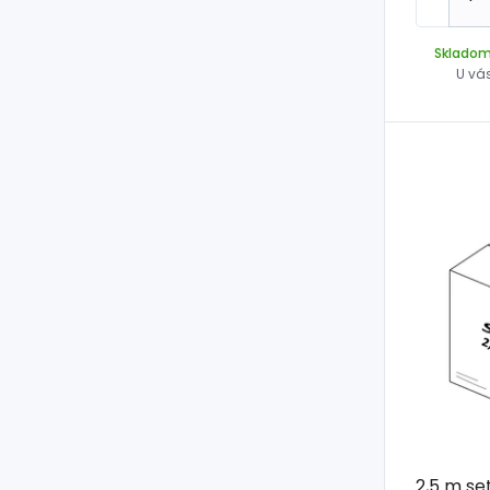
Sklado
U vá
2,5 m se