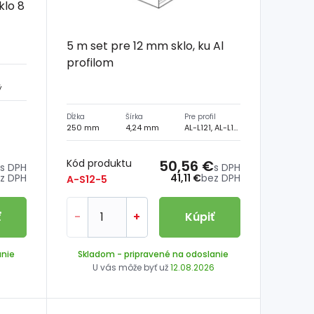
klo 8
5 m set pre 12 mm sklo, ku Al
profilom
ý
Dĺžka
Šírka
Pre profil
250 mm
4,24 mm
AL-L121, AL-L131, AL-L141, AL-L151
Kód produktu
50,56 €
s DPH
s DPH
z DPH
41,11 €
bez DPH
A-S12-5
ť
-
+
Kúpiť
anie
Skladom
- pripravené na odoslanie
6
U vás môže byť už
12.08.2026