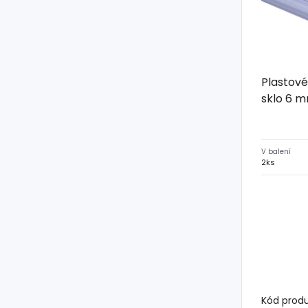
Plastové
sklo 6 m
V balení
2ks
Kód prod