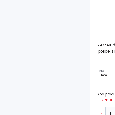
ZAMAK dr
police, z
Dĺžka
15 mm
Kód prod
E-ZPP01
-