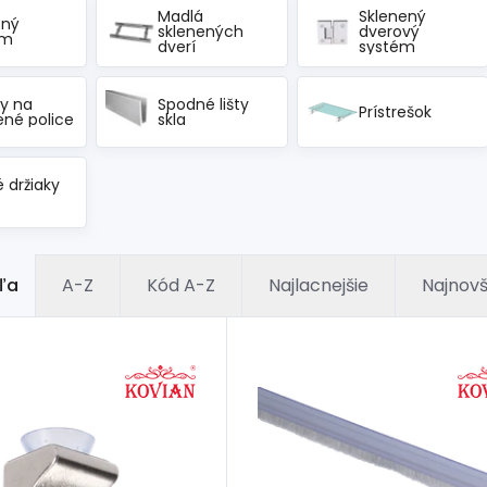
Madlá
Sklenený
sný
sklenených
dverový
ém
dverí
systém
ky na
Spodné lišty
Prístrešok
ené police
skla
 držiaky
ľa
A-Z
Kód A-Z
Najlacnejšie
Najnovš