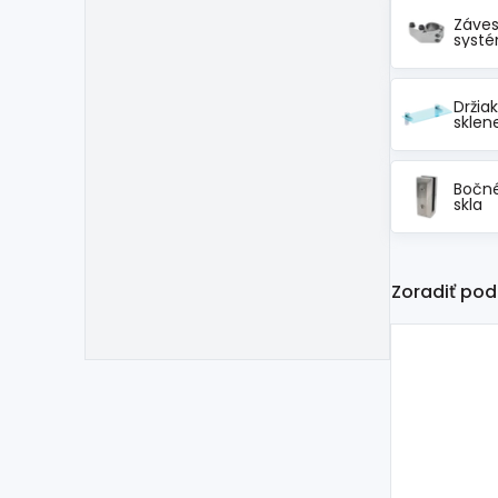
Záve
syst
Držia
sklen
Bočné
skla
Zoradiť pod