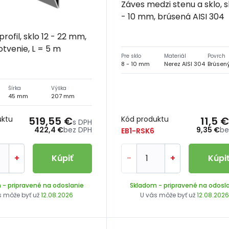
Záves medzi stenu a sklo, s
- 10 mm, brúsená AISI 304
profil, sklo 12 - 22 mm,
tvenie, L = 5 m
Pre sklo
Materiál
Povrch
8 - 10 mm
Nerez AISI 304
Brúsen
Šírka
Výška
45 mm
207 mm
uktu
519,55 €
Kód produktu
11,5 €
s DPH
422,4 €
bez DPH
9,35 €
be
EB1-RSK6
+
Kúpiť
-
+
Kúpi
m
- pripravené na odoslanie
Skladom
- pripravené na odosl
s môže byť už
12.08.2026
U vás môže byť už
12.08.202