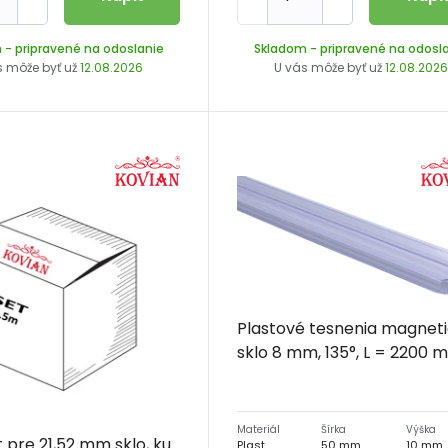
m
- pripravené na odoslanie
Skladom
- pripravené na odosl
s môže byť už
12.08.2026
U vás môže byť už
12.08.202
Plastové tesnenia magneti
sklo 8 mm, 135°, L = 2200
Materiál
Šírka
Výška
t pre 21,52 mm sklo, ku
Plast
50 mm
10 mm