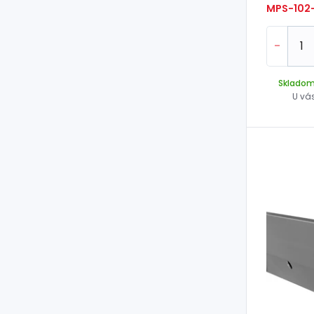
MPS-102
-
Sklado
U vá