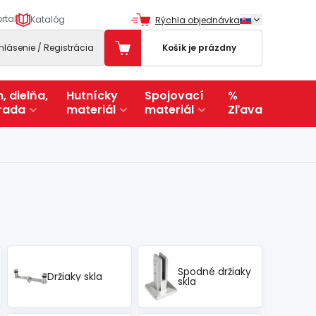
rtal
Katalóg
Rýchla objednávka
ihlásenie / Registrácia
Košík je prázdny
, dielňa,
Hutnícky
Spojovací
%
rada
materiál
materiál
Zľava
Spodné držiaky
Držiaky skla
skla