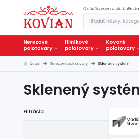
O nás
Doprava a platba
Preda
Nerezové
Hliníkové
Kované
polotovary
polotovary
polotovary
Úvod
Nerezové polotovary
Sklenený systém
Sklenený systé
Filtrácia
Madl
štvor