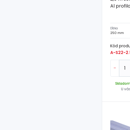
Al profi
Dĺžka
250 mm
Kód prod
A-S22-2.
-
Sklado
U vá