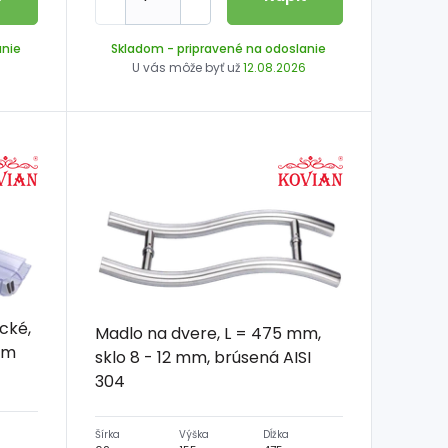
anie
Skladom
- pripravené na odoslanie
6
U vás môže byť už
12.08.2026
cké,
Madlo na dvere, L = 475 mm,
 mm
sklo 8 - 12 mm, brúsená AISI
304
Šírka
Výška
Dĺžka