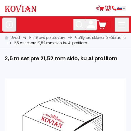
Úvod
Hliníkové polotovary
Profily pre sklenené zábradlie
Nerezové
polotovary
2,5 m set pre 21,52 mm sklo, ku Al profilom
Hliníkové
polotovary
2,5 m set pre 21,52 mm sklo, ku Al profilom
Kované
polotovary
Zábradlia a
madlá
Bránové
systémy
Automatizácia
Dom, dielňa,
záhrada
Hutnícky
materiál