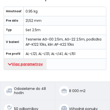
0.95 kg
Hmotnosť
21,52 mm
Pre sklo
Set 2.5m
Typ
Tesnenie AG-00 2.5m, AG-22 2.5m, podložka
V balení
AP-K122 10ks, klin AP-K22 10ks
AL-L121, AL-L131, AL-L141, AL-L151
Pre profil
Viac parametrov
Odosielame do 48
8 000 m2
hodín
50 odborníkov
Výhodné ponuky