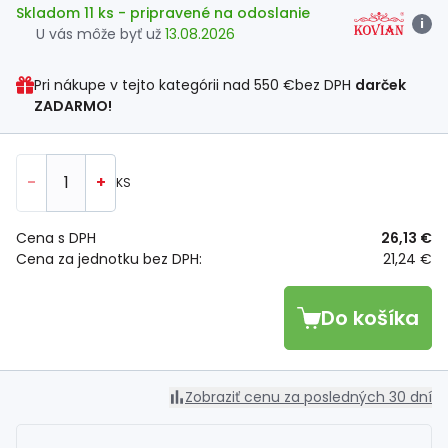
Skladom 11 ks
- pripravené na odoslanie
i
U vás môže byť už
13.08.2026
Pri nákupe v tejto kategórii nad
550 €
bez DPH
darček
ZADARMO!
-
+
KS
Cena s DPH
26,13 €
Cena za jednotku bez DPH:
21,24 €
Do košíka
Zobraziť cenu za posledných 30 dní