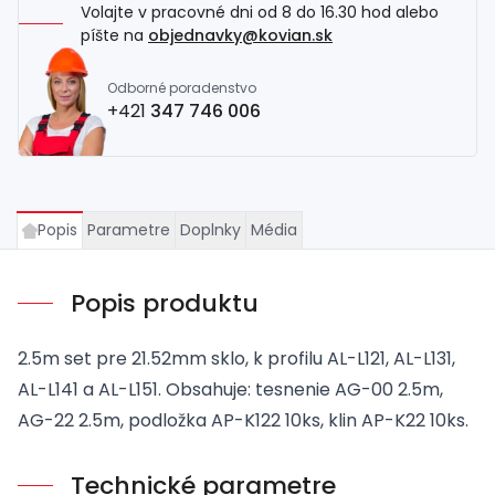
Volajte v pracovné dni od 8 do 16.30 hod alebo
píšte na
objednavky@kovian.sk
Odborné poradenstvo
+421
347 746 006
Popis
Parametre
Doplnky
Média
Popis produktu
2.5m set pre 21.52mm sklo, k profilu AL-L121, AL-L131,
AL-L141 a AL-L151. Obsahuje: tesnenie AG-00 2.5m,
AG-22 2.5m, podložka AP-K122 10ks, klin AP-K22 10ks.
Technické parametre