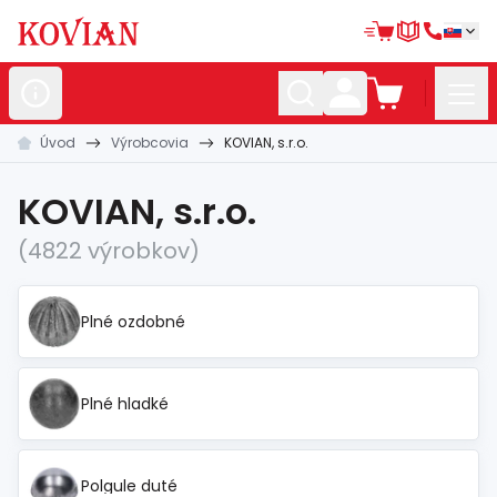
Úvod
Výrobcovia
KOVIAN, s.r.o.
Nerezové
polotovary
Hliníkové
polotovary
KOVIAN, s.r.o.
Kované
polotovary
(4822 výrobkov)
Zábradlia a
madlá
Plné ozdobné
Bránové
systémy
Automatizácia
Plné hladké
Dom, dielňa,
záhrada
Hutnícky
materiál
Polgule duté