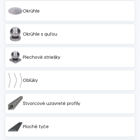
Okrúhle
Okrúhle s guľou
Plechové striešky
Oblúky
Štvorcové uzavreté profily
Ploché tyče