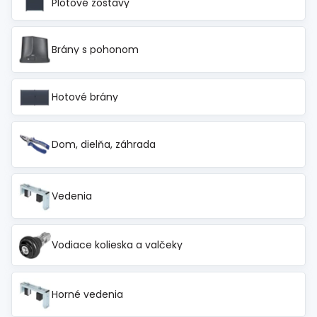
Plotové zostavy
Brány s pohonom
Hotové brány
Dom, dielňa, záhrada
Vedenia
Vodiace kolieska a valčeky
Horné vedenia