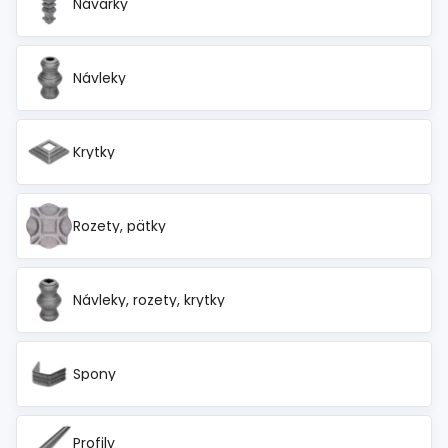
Návarky
Návleky
Krytky
Rozety, pätky
Návleky, rozety, krytky
Spony
Profily