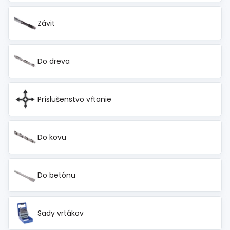
Závit
Do dreva
Príslušenstvo vŕtanie
Do kovu
Do betónu
Sady vrtákov