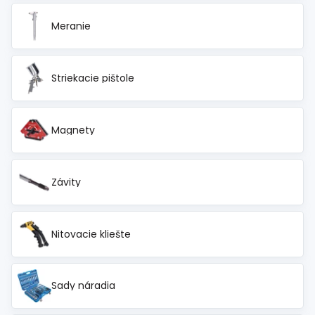
Meranie
Striekacie pištole
Magnety
Závity
Nitovacie kliešte
Sady náradia