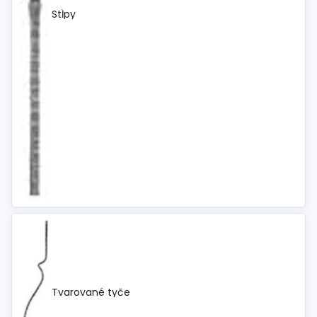
Stĺpy
Tvarované tyče