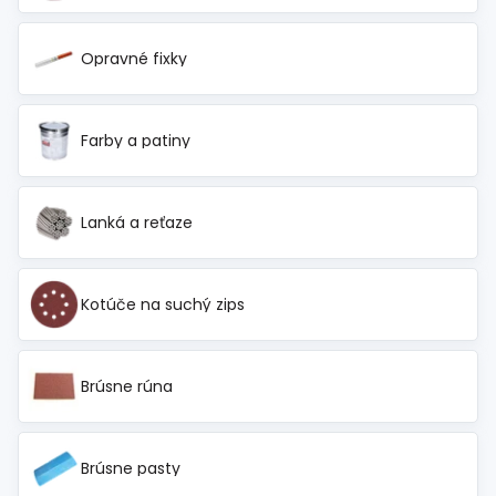
Opravné fixky
Farby a patiny
Lanká a reťaze
Kotúče na suchý zips
Brúsne rúna
Brúsne pasty