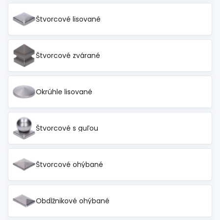
Štvorcové lisované
Štvorcové zvárané
Okrúhle lisované
Štvorcové s guľou
Štvorcové ohýbané
Obdĺžnikové ohýbané