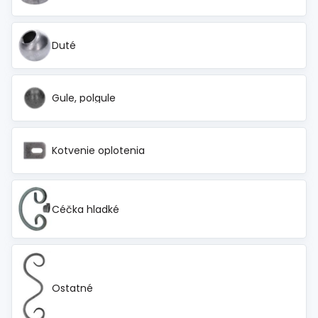
Spojovací
materiál
%
Zľava
Duté
Gule, polgule
Kotvenie oplotenia
Céčka hladké
Ostatné