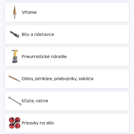
Vŕtanie
Bity a nástavce
Pneumatické náradie
Dláta, jamkáre, priebojníky, sekáče
Kľúče, račne
Prísavky na sklo