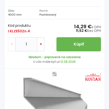
Dĺžka
Povrch
4000 mm
Pozinkovaný
Kód produktu
14,29 €
s DPH
11,62 €
bez DPH
I KLZE50Zn.4
-
+
Kúpiť
Skladom
- pripravené na odoslanie
U vás môže byť už
12.08.2026