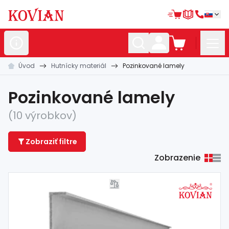
Úvod
Hutnícky materiál
Pozinkované lamely
Nerezové
polotovary
Hliníkové
polotovary
Pozinkované lamely
Kované
polotovary
(10 výrobkov)
Zábradlia a
madlá
Zobraziť filtre
Bránové
systémy
Zobrazenie
Automatizácia
Dom, dielňa,
záhrada
Hutnícky
materiál