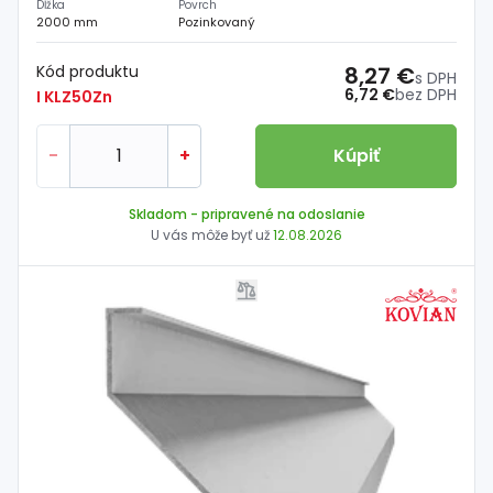
Dĺžka
Povrch
2000 mm
Pozinkovaný
Kód produktu
8,27 €
s DPH
6,72 €
bez DPH
I KLZ50Zn
-
+
Kúpiť
Skladom
- pripravené na odoslanie
U vás môže byť už
12.08.2026