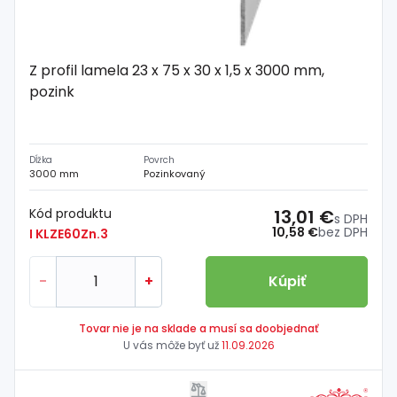
Z profil lamela 23 x 75 x 30 x 1,5 x 3000 mm,
pozink
Dĺžka
Povrch
3000 mm
Pozinkovaný
Kód produktu
13,01 €
s DPH
10,58 €
bez DPH
I KLZE60Zn.3
-
+
Kúpiť
Tovar nie je na sklade a musí sa doobjednať
U vás môže byť už
11.09.2026