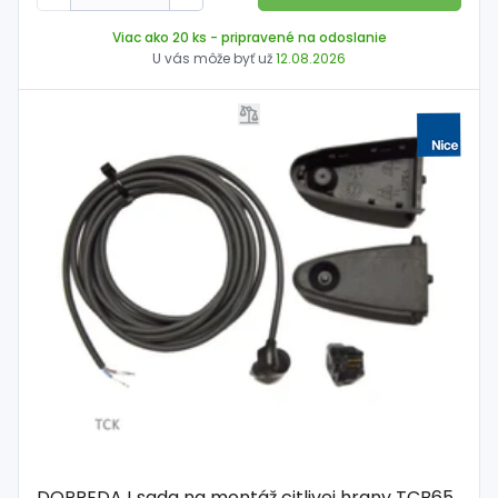
Viac ako 20 ks
- pripravené na odoslanie
U vás môže byť už
12.08.2026
DOPREDAJ sada na montáž citlivej hrany TCB65