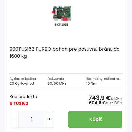
900TUS162 TURBO pohon pre posuvnú bránu do
1600 kg
Cyklus za hodinu
Frekvencia
Maximálny krútiaci moment
20 Cyklov/hod
50/60 MHz
40 Nm
Kód produktu
743,9 €
s DPH
604,8 €
bez DPH
9 TUS162
-
+
Kúpiť