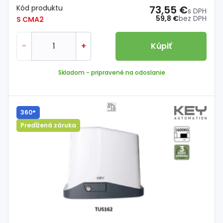
Kód produktu
73,55 €
s DPH
59,8 €
bez DPH
S CMA2
-
+
Kúpiť
Skladom
- pripravené na odoslanie
360°
Predĺžená záruka