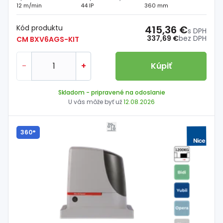
12 m/min
44 IP
360 mm
Kód produktu
415,36 €
s DPH
337,69 €
bez DPH
CM BXV6AGS-KIT
-
+
Kúpiť
Skladom
- pripravené na odoslanie
U vás môže byť už
12.08.2026
360°