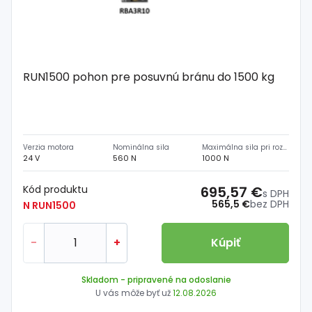
RUN1500 pohon pre posuvnú bránu do 1500 kg
Verzia motora
Nominálna sila
Maximálna sila pri rozbehu
24 V
560 N
1000 N
Kód produktu
695,57 €
s DPH
565,5 €
bez DPH
N RUN1500
-
+
Kúpiť
Skladom
- pripravené na odoslanie
U vás môže byť už
12.08.2026