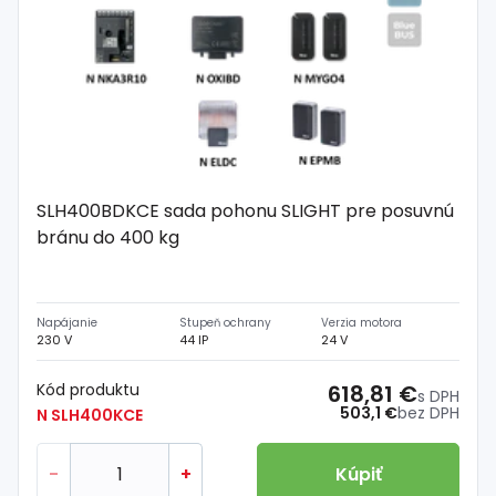
SLH400BDKCE sada pohonu SLIGHT pre posuvnú
bránu do 400 kg
Napájanie
Stupeň ochrany
Verzia motora
230 V
44 IP
24 V
Kód produktu
618,81 €
s DPH
503,1 €
bez DPH
N SLH400KCE
-
+
Kúpiť