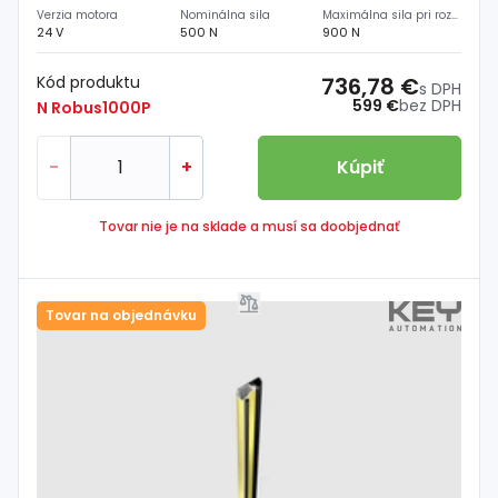
Verzia motora
Nominálna sila
Maximálna sila pri rozbehu
24 V
500 N
900 N
Kód produktu
736,78 €
s DPH
599 €
bez DPH
N Robus1000P
-
+
Kúpiť
Tovar nie je na sklade a musí sa doobjednať
Tovar na objednávku