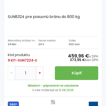
SUN8324 pre posuvnú bránu do 800 kg
Maximálny krútiaci moment
Verzia motora
Výška
34 Nm
24 V
320 mm
Kód produktu
459,96 €
s DPH
373,95 €
bez DPH
9 KIT-SUN7224-E
-
+
Kúpiť
Skladom
- pripravené na odoslanie
U vás môže byť už
12.08.2026
360°