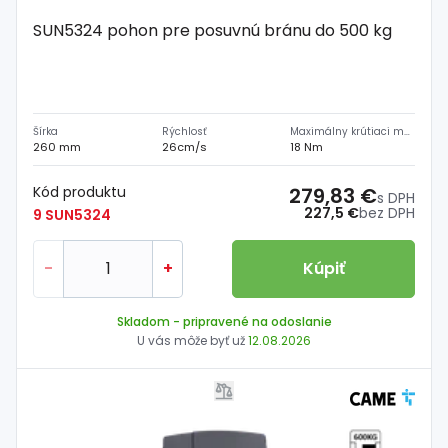
SUN5324 pohon pre posuvnú bránu do 500 kg
Šírka
Rýchlosť
Maximálny krútiaci moment
260 mm
26cm/s
18 Nm
Kód produktu
279,83 €
s DPH
227,5 €
bez DPH
9 SUN5324
-
+
Kúpiť
Skladom
- pripravené na odoslanie
U vás môže byť už
12.08.2026