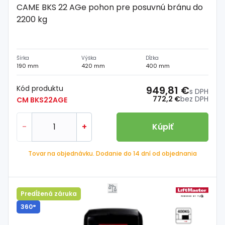
CAME BKS 22 AGe pohon pre posuvnú bránu do
2200 kg
Šírka
Výška
Dĺžka
190 mm
420 mm
400 mm
Kód produktu
949,81 €
s DPH
772,2 €
bez DPH
CM BKS22AGE
-
+
Kúpiť
Tovar na objednávku. Dodanie do 14 dní od objednania
Predĺžená záruka
360°