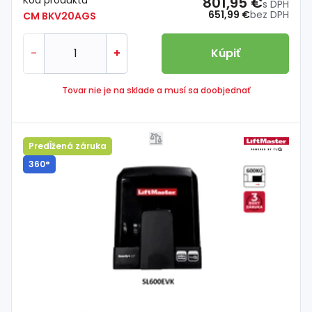
Kód produktu
801,95 €
s DPH
651,99 €
bez DPH
CM BKV20AGS
-
+
Kúpiť
Tovar nie je na sklade a musí sa doobjednať
Predĺžená záruka
360°