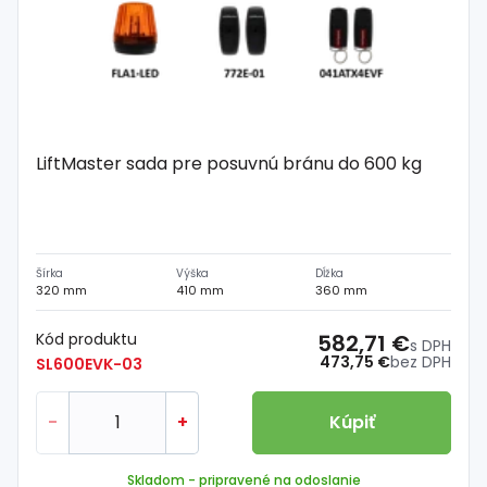
LiftMaster sada pre posuvnú bránu do 600 kg
Šírka
Výška
Dĺžka
320 mm
410 mm
360 mm
Kód produktu
582,71 €
s DPH
473,75 €
bez DPH
SL600EVK-03
-
+
Kúpiť
Skladom
- pripravené na odoslanie