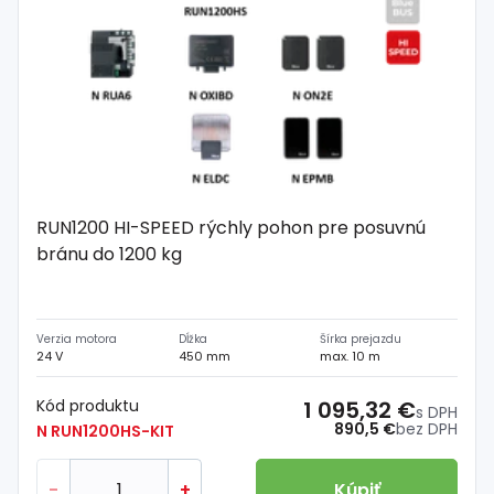
RUN1200 HI-SPEED rýchly pohon pre posuvnú
bránu do 1200 kg
Verzia motora
Dĺžka
Šírka prejazdu
24 V
450 mm
max. 10 m
Kód produktu
1 095,32 €
s DPH
890,5 €
bez DPH
N RUN1200HS-KIT
-
+
Kúpiť