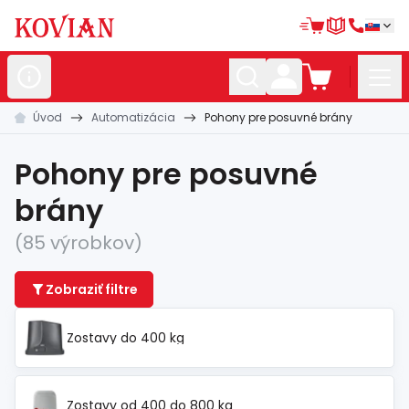
Úvod
Automatizácia
Pohony pre posuvné brány
Nerezové
polotovary
Hliníkové
polotovary
Pohony pre posuvné
Kované
polotovary
brány
Zábradlia a
madlá
(85 výrobkov)
Bránové
systémy
Zobraziť filtre
Automatizácia
Zostavy do 400 kg
Dom, dielňa,
záhrada
Hutnícky
materiál
Zostavy od 400 do 800 kg