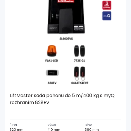
LiftMaster sada pohonu do 5 m/400 kg s myQ
rozhraním 828EV
Šírka
Výška
Dĺžka
320 mm
410 mm
360 mm