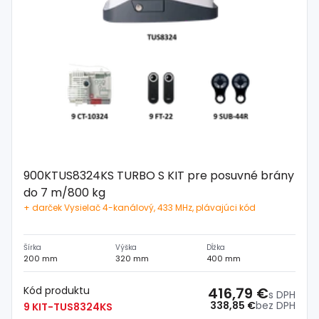
900KTUS8324KS TURBO S KIT pre posuvné brány
do 7 m/800 kg
+ darček Vysielač 4-kanálový, 433 MHz, plávajúci kód
Šírka
Výška
Dĺžka
200 mm
320 mm
400 mm
Kód produktu
416,79 €
s DPH
338,85 €
bez DPH
9 KIT-TUS8324KS