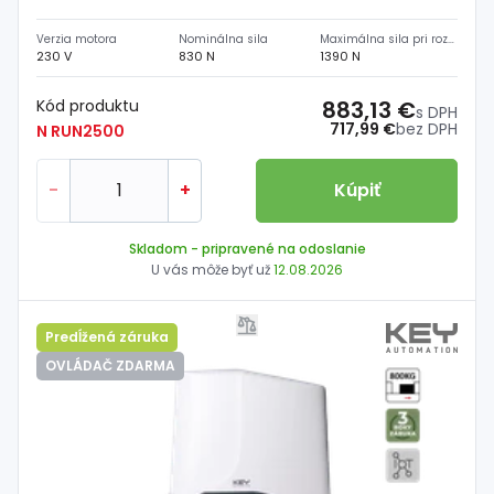
Verzia motora
Nominálna sila
Maximálna sila pri rozbehu
230 V
830 N
1390 N
Kód produktu
883,13 €
s DPH
717,99 €
bez DPH
N RUN2500
-
+
Kúpiť
Skladom
- pripravené na odoslanie
U vás môže byť už
12.08.2026
Predĺžená záruka
OVLÁDAČ ZDARMA