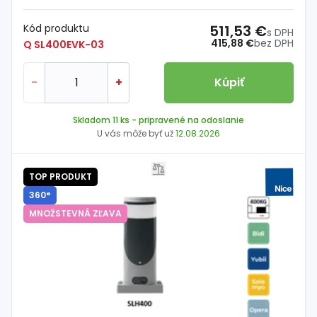
Kód produktu
511,53 €
s DPH
415,88 €
bez DPH
Q SL400EVK-03
-
+
Kúpiť
Skladom 11 ks
- pripravené na odoslanie
U vás môže byť už
12.08.2026
TOP PRODUKT
360°
MNOŽSTEVNÁ ZĽAVA