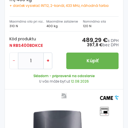
+ darček vysielač INTI2, 2-kanál, 433 MHz, náhodná farba
Maximálna sila pri rozbehu
Maximálne zaťaženie
Nominálna sila
310 N
400 kg
120 N
Kód produktu
489,29 €
s DPH
397,8 €
bez DPH
N RBS400BDKCE
-
+
Kúpiť
Skladom
- pripravené na odoslanie
U vás môže byť už
12.08.2026