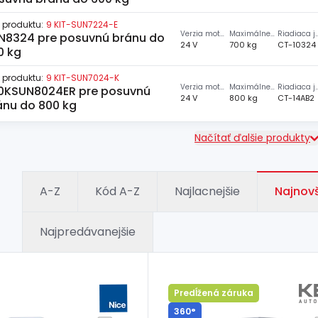
 produktu:
9 KIT-SUN7224-E
Verzia motora
Maximálne zaťaženie
Riadiaca je
N8324 pre posuvnú bránu do
24 V
700 kg
CT-10324
0 kg
 produktu:
9 KIT-SUN7024-K
Verzia motora
Maximálne zaťaženie
Riadiaca je
0KSUN8024ER pre posuvnú
24 V
800 kg
CT-14AB2
ánu do 800 kg
Načítať ďalšie produkty
A-Z
Kód A-Z
Najlacnejšie
Najnov
Najpredávanejšie
Predĺžená záruka
360°