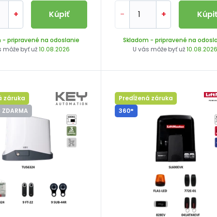
+
Kúpiť
-
+
Kúpi
m
- pripravené na odoslanie
Skladom
- pripravené na odosl
s môže byť už
10.08.2026
U vás môže byť už
10.08.202
á záruka
Predĺžená záruka
 ZDARMA
360°