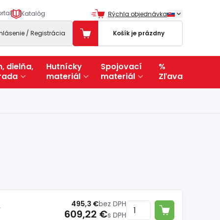
rtal
Katalóg
Rýchla objednávka
ihlásenie / Registrácia
Košík je prázdny
, dielňa,
Hutnícky
Spojovací
%
rada
materiál
materiál
Zľava
495,3 €
bez DPH
dnotka
609,22 €
s DPH