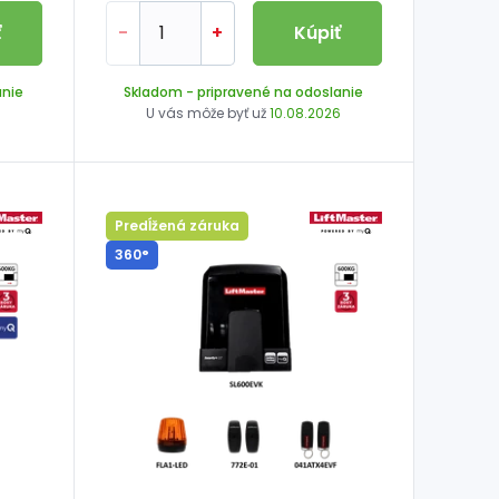
ť
-
+
Kúpiť
anie
Skladom
- pripravené na odoslanie
6
U vás môže byť už
10.08.2026
Predĺžená záruka
360°