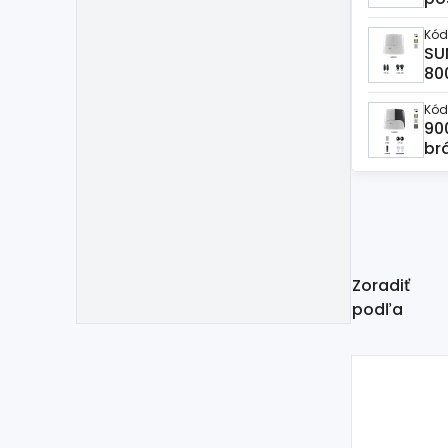
Kód
SU
80
Kód
90
br
Zoradiť
podľa