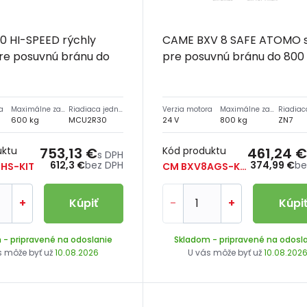
0 HI-SPEED rýchly
CAME BXV 8 SAFE ATOMO 
re posuvnú bránu do
pre posuvnú bránu do 800
a
Maximálne zaťaženie
Riadiaca jednotka
Verzia motora
Maximálne zaťaženie
600 kg
MCU2R30
24 V
800 kg
ZN7
uktu
753,13 €
Kód produktu
461,24 €
s DPH
612,3 €
bez DPH
374,99 €
be
HS-KIT
CM BXV8AGS-KIT
+
Kúpiť
-
+
Kúpi
m
- pripravené na odoslanie
Skladom
- pripravené na odosl
s môže byť už
10.08.2026
U vás môže byť už
10.08.202