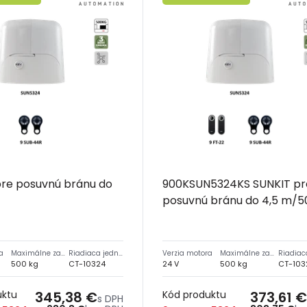
pre posuvnú bránu do
900KSUN5324KS SUNKIT pr
posuvnú bránu do 4,5 m/
a
Maximálne zaťaženie
Riadiaca jednotka
Verzia motora
Maximálne zaťaženie
500 kg
CT-10324
24 V
500 kg
CT-103
uktu
345,38 €
Kód produktu
373,61 €
s DPH