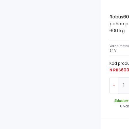
Robus60
pohon p
600 kg
Verzia motor
24 V
Kód prod
N RBS600
-
Sklado
U vá