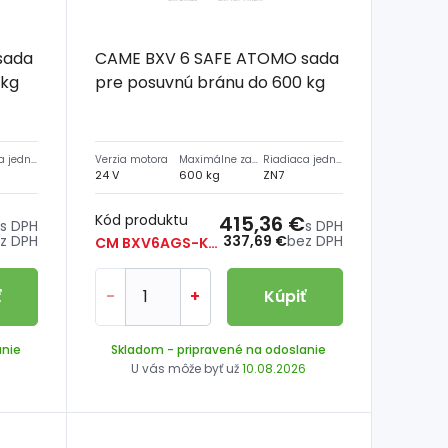
sada
CAME BXV 6 SAFE ATOMO sada
 kg
pre posuvnú bránu do 600 kg
Riadiaca jednotka
Verzia motora
Maximálne zaťaženie
Riadiaca jednotka
24 V
600 kg
ZN7
Kód produktu
415,36 €
s DPH
s DPH
z DPH
337,69 €
bez DPH
CM BXV6AGS-KIT
ť
-
+
Kúpiť
anie
Skladom
- pripravené na odoslanie
6
U vás môže byť už
10.08.2026