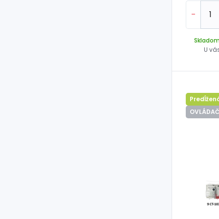
-
Sklado
U vá
Predĺžen
OVLÁDAČ