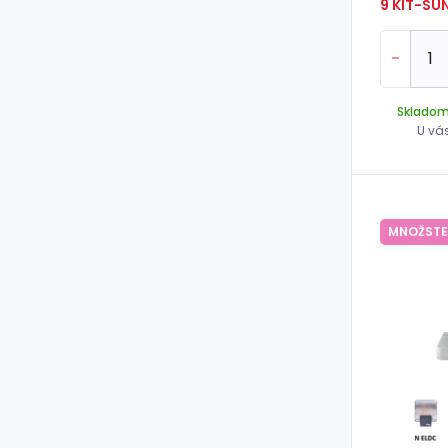
9 KIT-SU
-
Sklado
U vá
MNOŽSTE