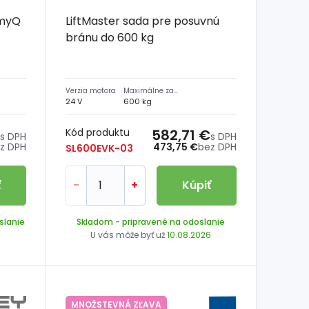
 myQ
LiftMaster sada pre posuvnú
bránu do 600 kg
Verzia motora
Maximálne zaťaženie
24 V
600 kg
Kód produktu
582,71 €
s DPH
s DPH
z DPH
473,75 €
bez DPH
SL600EVK-03
ť
-
+
Kúpiť
slanie
Skladom
- pripravené na odoslanie
6
U vás môže byť už
10.08.2026
MNOŽSTEVNÁ ZĽAVA