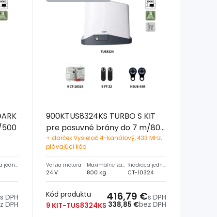
DARK
900KTUS8324KS TURBO S KIT
/500
pre posuvné brány do 7 m/800
kg
+ darček Vysielač 4-kanálový, 433 MHz,
plávajúci kód
Riadiaca jednotka
Verzia motora
Maximálne zaťaženie
Riadiaca jednotka
24 V
800 kg
CT-10324
Kód produktu
416,79 €
s DPH
s DPH
z DPH
338,85 €
bez DPH
9 KIT-TUS8324KS