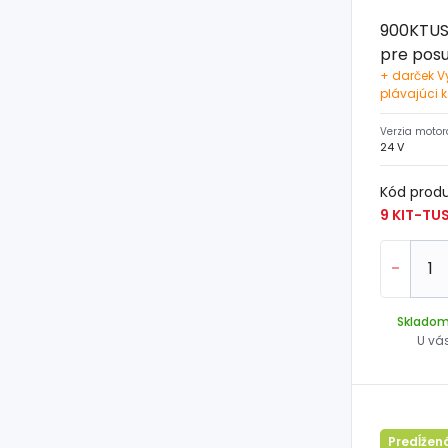
900KTUS
pre pos
kg
+ darček V
plávajúci 
Verzia motor
24 V
Kód prod
-
Sklado
U vá
Predĺžen