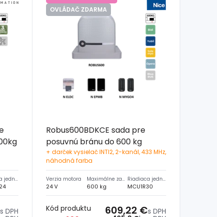
OVLÁDAČ ZDARMA
e
Robus600BDKCE sada pre
500kg
posuvnú bránu do 600 kg
+ darček vysielač INTI2, 2-kanál, 433 MHz,
náhodná farba
Riadiaca jednotka
Verzia motora
Maximálne zaťaženie
Riadiaca jednotka
24
24 V
600 kg
MCU1R30
Kód produktu
609,22 €
s DPH
s DPH