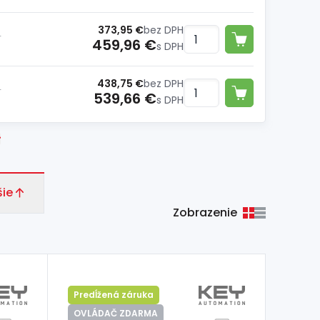
373,95 €
bez DPH
dnotka
459,96 €
s DPH
438,75 €
bez DPH
dnotka
539,66 €
s DPH
šie
Zobrazenie
Predĺžená záruka
OVLÁDAČ ZDARMA