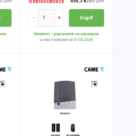
z DPH
495,3 €
bez DPH
N RBS600BDKCE
ť
-
+
Kúpiť
anie
Skladom
- pripravené na odoslanie
6
U vás môže byť už
10.08.2026