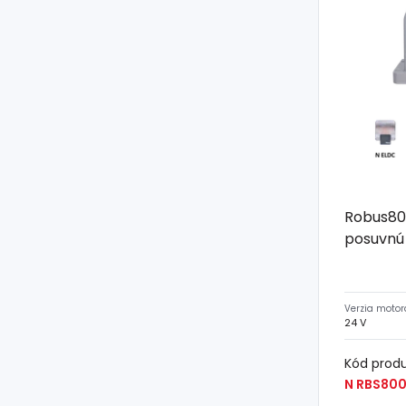
Robus80
posuvnú
Verzia motor
24 V
Kód prod
N RBS80