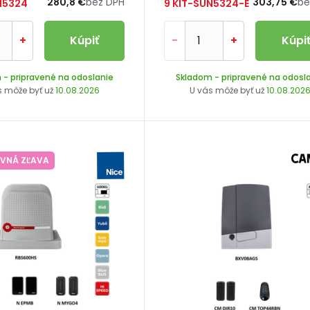
280,8 €
bez DPH
303,75 €
be
N5324
9 KIT-SUN5324-E
+
Kúpiť
-
+
Kúpi
m
- pripravené na odoslanie
Skladom
- pripravené na odosl
s môže byť už
10.08.2026
U vás môže byť už
10.08.202
VNÁ ZĽAVA