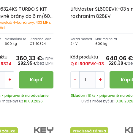
6324KS TURBO S KIT
LiftMaster SL600EVK-03 s
uvné brány do 6 m/600
rozhraním 828EV
ysielač 4-kanálový, 433 MHz,
kód
a
Maximálne zaťaženie
Riadiaca jednotka
Verzia motora
Maximálne zaťaženie
600 kg
CT-10324
24 V
600 kg
uktu
360,33 €
Kód produktu
640,06 €
s DPH
292,95 €
bez DPH
520,38 €
be
9 KIT-TUS6324KS
Q SL600EVK-03
+
Kúpiť
-
+
Kúpi
m
- pripravené na odoslanie
Skladom 13 ks
- pripravené na odo
s môže byť už
10.08.2026
U vás môže byť už
10.08.202
á záruka
Predĺžená záruka