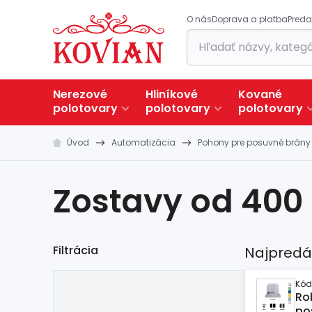
O nás
Doprava a platba
Preda
Nerezové
Hliníkové
Kované
polotovary
polotovary
polotovary
Úvod
Automatizácia
Pohony pre posuvné brány
Zostavy od 400
Filtrácia
Najpredá
Kód
Ro
po