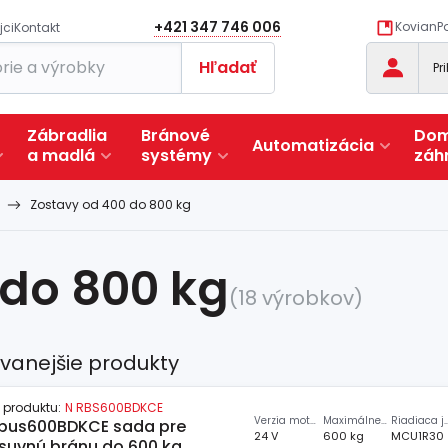
+421 347 746 006
KovianPo
jci
Kontakt
Hľadať
Pr
Zábradlia
Bránové
Dom
Automatizácia
a
madlá
systémy
záh
Zostavy od 400 do 800 kg
 do 800 kg
(18 výrobkov)
vanejšie produkty
 produktu:
N RBS600BDKCE
Verzia motora
Maximálne zaťaženie
Riadiaca je
bus600BDKCE sada pre
24 V
600 kg
MCU1R30
suvnú bránu do 600 kg