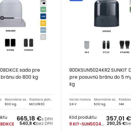
0BDKCE sada pre
900KSUN5024KR2 SUNKIT 
 bránu do 800 kg
pre posuvnú bránu do 5 m
kg
a
Maximálne zaťaženie
Riadiaca jednotka
Verzia motora
Maximálne zaťaženie
800 kg
MCU1R30
24 V
500 kg
14A
uktu
665,18 €
Kód produktu
357,01 €
s DPH
540,8 €
bez DPH
290,25 €
be
0BDKCE
9 KIT-SUN5024KR2