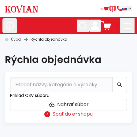
Úvod
Rýchla objednávka
Nerezové
polotovary
Hliníkové
polotovary
Rýchla objednávka
Kované
polotovary
Zábradlia a
madlá
Bránové
systémy
Príklad CSV súboru
Automatizácia
Nahrať súbor
Späť do e-shopu
Dom, dielňa,
záhrada
Hutnícky
materiál