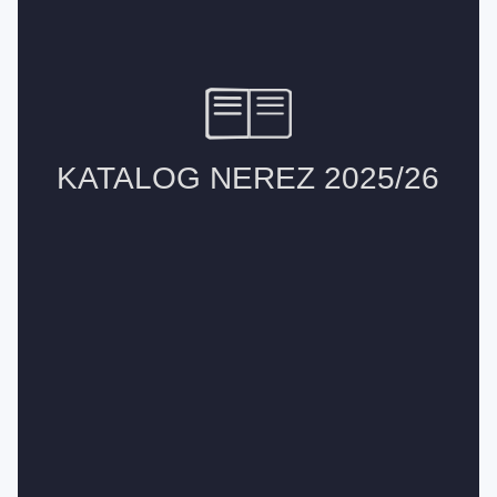
Spojovací
materiál
%
Zľava