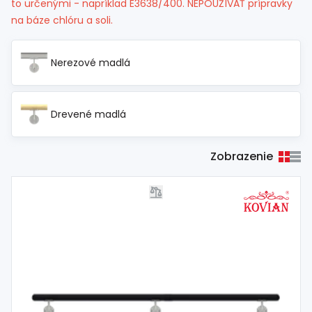
to určenými - napríklad E3638/400. NEPOUŽÍVAŤ prípravky
Spojovací
materiál
na báze chlóru a soli.
%
Zľava
Nerezové madlá
Drevené madlá
Zobrazenie