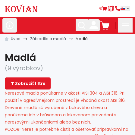
Úvod
Zábradlia a madlá
Madlá
Nerezové
polotovary
Hliníkové
polotovary
Madlá
Kované
polotovary
(9 výrobkov)
Zábradlia a
madlá
Zobraziť filtre
Bránové
systémy
Nerezové madlá ponúkame v akosti AISI 304 a AISI 316. Pri
použití v agresívnejšom prostredí je vhodná akosť AISI 316.
Automatizácia
Drevené madlá sú vyrobené z bukového dreva a
Dom, dielňa,
záhrada
ponúkame ich v brúsenom a lakovanom prevedení s
nerezovými ukončeniami alebo bez nich.
Hutnícky
materiál
POZOR! Nerez je potrebné čistiť a ošetrovať prípravkami na