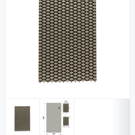
Spojovací
materiál
%
Zľava