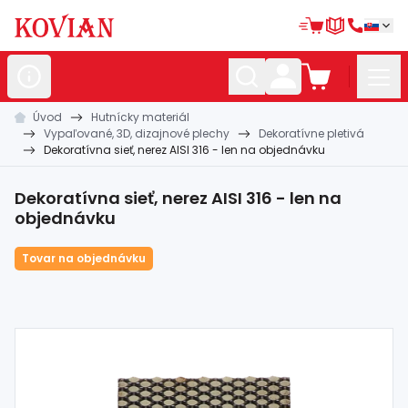
Úvod
Hutnícky materiál
Nerezové
polotovary
Vypaľované, 3D, dizajnové plechy
Dekoratívne pletivá
Dekoratívna sieť, nerez AISI 316 - len na objednávku
Hliníkové
polotovary
Kované
polotovary
Dekoratívna sieť, nerez AISI 316 - len na
objednávku
Zábradlia a
madlá
Tovar na objednávku
Bránové
systémy
Automatizácia
Dom, dielňa,
záhrada
Hutnícky
materiál