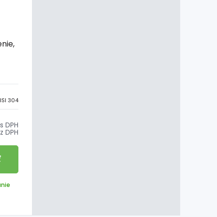
nie,
l
ISI 304
s DPH
z DPH
ť
anie
6