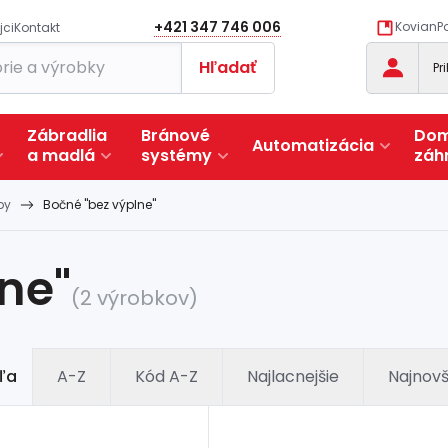
+421 347 746 006
KovianPo
jci
Kontakt
Hľadať
Pr
Zábradlia
Bránové
Dom
Automatizácia
a
madlá
systémy
záh
py
Bočné "bez výplne"
ne"
(2 výrobkov)
ľa
A-Z
Kód A-Z
Najlacnejšie
Najnovš