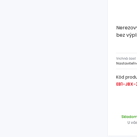
Nerezový
bez výp
Vrchná časť
Nastaviteľn
Kód prod
EB1-JBX-
Sklado
U vá