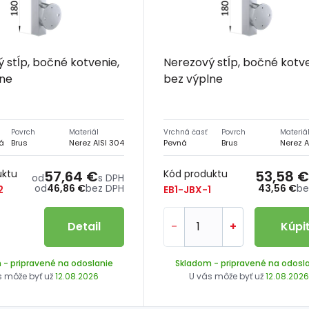
 stĺp, bočné kotvenie,
Nerezový stĺp, bočné kotve
lne
bez výplne
Povrch
Materiál
Vrchná časť
Povrch
Materiá
á
Brus
Nerez AISI 304
Pevná
Brus
Nerez A
uktu
57,64 €
Kód produktu
53,58 €
od
s DPH
od
46,86 €
bez DPH
43,56 €
be
2
EB1-JBX-1
Detail
-
+
Kúpi
m
- pripravené na odoslanie
Skladom
- pripravené na odosl
s môže byť už
12.08.2026
U vás môže byť už
12.08.202