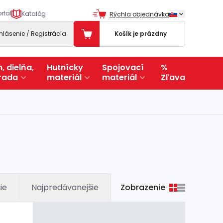
rtal
Katalóg
Rýchla objednávka
ihlásenie / Registrácia
Košík je prázdny
, dielňa,
Hutnícky
Spojovací
%
rada
materiál
materiál
Zľava
Zobrazenie
ie
Najpredávanejšie