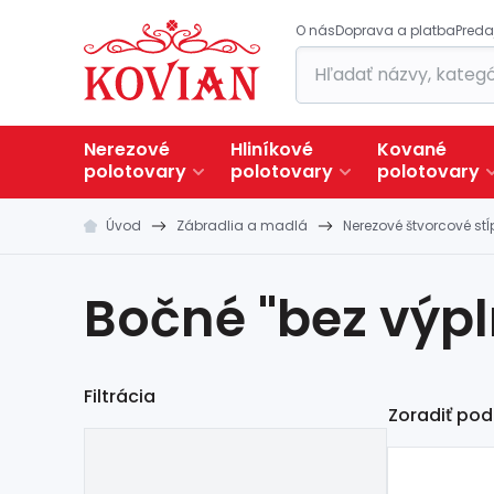
O nás
Doprava a platba
Preda
Nerezové
Hliníkové
Kované
polotovary
polotovary
polotovary
Úvod
Zábradlia a madlá
Nerezové štvorcové stĺ
Bočné "bez výpl
Filtrácia
Zoradiť pod