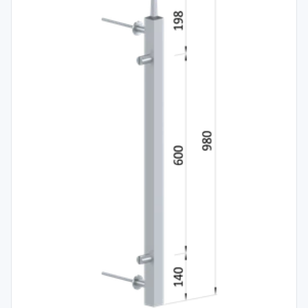
Spojovací
materiál
%
Zľava