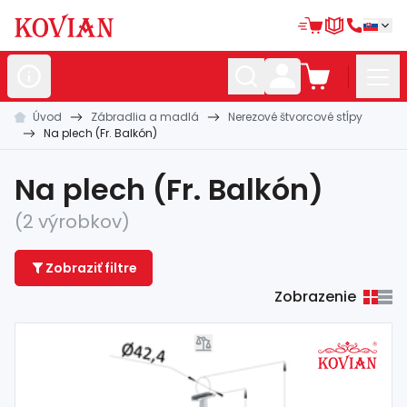
Úvod
Zábradlia a madlá
Nerezové štvorcové stĺpy
Nerezové
polotovary
Na plech (Fr. Balkón)
Hliníkové
polotovary
Na plech (Fr. Balkón)
Kované
polotovary
(2 výrobkov)
Zábradlia a
madlá
Zobraziť filtre
Bránové
systémy
Zobrazenie
Automatizácia
Dom, dielňa,
záhrada
Hutnícky
materiál