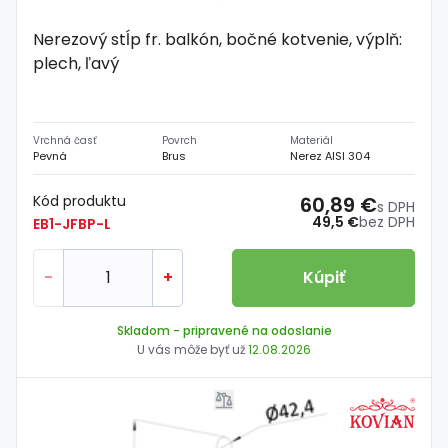
Nerezový stĺp fr. balkón, bočné kotvenie, výplň:
plech, ľavý
Vrchná časť
Povrch
Materiál
Pevná
Brus
Nerez AISI 304
Kód produktu
60,89 €
s DPH
49,5 €
bez DPH
EB1-JFBP-L
-
+
Kúpiť
Skladom
- pripravené na odoslanie
U vás môže byť už
12.08.2026