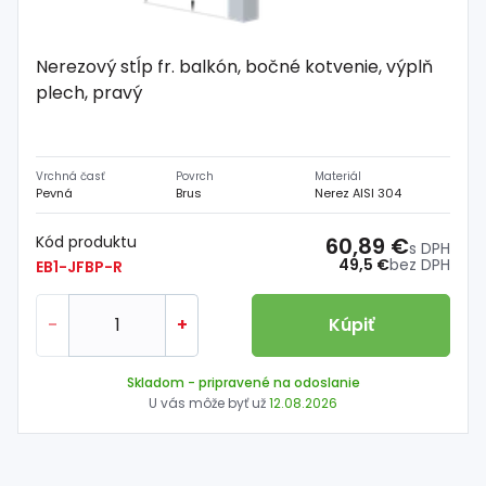
Nerezový stĺp fr. balkón, bočné kotvenie, výplň
plech, pravý
Vrchná časť
Povrch
Materiál
Pevná
Brus
Nerez AISI 304
Kód produktu
60,89 €
s DPH
49,5 €
bez DPH
EB1-JFBP-R
-
+
Kúpiť
Skladom
- pripravené na odoslanie
U vás môže byť už
12.08.2026