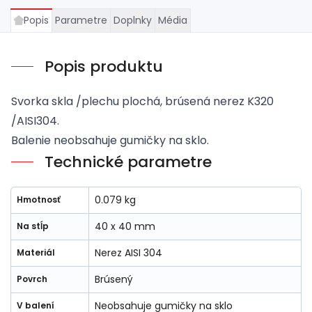
Popis
Parametre
Doplnky
Média
Popis produktu
Svorka skla /plechu plochá, brúsená nerez K320
/AISI304.
Balenie neobsahuje gumičky na sklo.
Technické parametre
0.079 kg
Hmotnosť
40 x 40 mm
Na stĺp
Nerez AISI 304
Materiál
Brúsený
Povrch
Neobsahuje gumičky na sklo
V balení