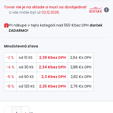
Tovar nie je na sklade a musí sa doobjednať
i
U vás môže byť už
02.12.2026
Pri nákupe v tejto kategórii nad
550 €
bez DPH
darček
ZADARMO!
Množstevná zľava
−2 %
od 10 KS
2,39 €
bez DPH
2,94 €
s DPH
−4 %
od 30 KS
2,34 €
bez DPH
2,88 €
s DPH
−6 %
od 60 KS
2,3 €
bez DPH
2,82 €
s DPH
−8 %
od 120 KS
2,25 €
bez DPH
2,76 €
s DPH