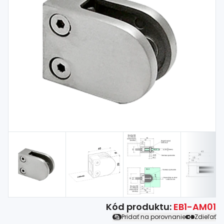
Spojovací
materiál
%
Zľava
Kód produktu:
EB1-AM01
Pridať na porovnanie
Zdieľať