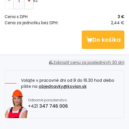
-
+
KS
Cena s DPH
3 €
Cena za jednotku bez DPH:
2,44 €
Do košíka
Zobraziť cenu za posledných 30 dní
Volajte v pracovné dni od 8 do 16.30 hod alebo
píšte na
objednavky@kovian.sk
Odborné poradenstvo
+421
347 746 006