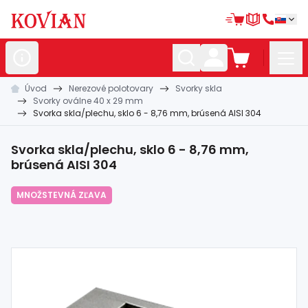
Úvod
Nerezové polotovary
Svorky skla
Nerezové
polotovary
Svorky oválne 40 x 29 mm
Svorka skla/plechu, sklo 6 - 8,76 mm, brúsená AISI 304
Hliníkové
polotovary
Kované
polotovary
Svorka skla/plechu, sklo 6 - 8,76 mm,
brúsená AISI 304
Zábradlia a
madlá
MNOŽSTEVNÁ ZĽAVA
Bránové
systémy
Automatizácia
Dom, dielňa,
záhrada
Hutnícky
materiál