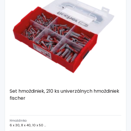
Spojovací
materiál
%
Zľava
Set hmoždiniek, 210 ks univerzálnych hmoždiniek
fischer
Hmoždinka
6 x 30, 8 x 40, 10 x 50 mm