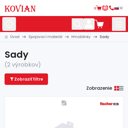
Úvod
Spojovací materiál
Hmoždinky
Sady
Nerezové
polotovary
Hliníkové
polotovary
Sady
Kované
polotovary
(2 výrobkov)
Zábradlia a
madlá
Zobraziť filtre
Bránové
systémy
Zobrazenie
Automatizácia
Dom, dielňa,
záhrada
Hutnícky
materiál