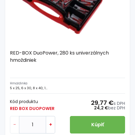
RED-BOX DuoPower, 280 ks univerzálnych
hmoždiniek
Hmoždinka
5 x 25, 6 x 30, 8 x 40, 10 x 50 mm
Kód produktu
29,77 €
s DPH
24,2 €
bez DPH
RED BOX DUOPOWER
-
+
Kúpiť