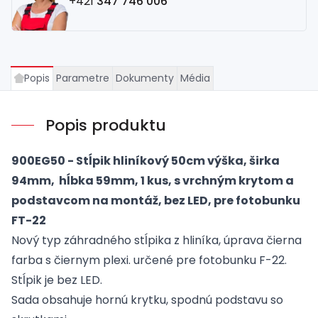
+421
347 746 006
Popis
Parametre
Dokumenty
Média
Popis produktu
900EG50 - Stĺpik hliníkový 50cm výška, širka
94mm, hĺbka 59mm, 1 kus, s vrchným krytom a
podstavcom na montáž, bez LED, pre fotobunku
FT-22
Nový typ záhradného stĺpika z hliníka, úprava čierna
farba s čiernym plexi. určené pre fotobunku F-22.
Stĺpik je bez LED.
Sada obsahuje hornú krytku, spodnú podstavu so