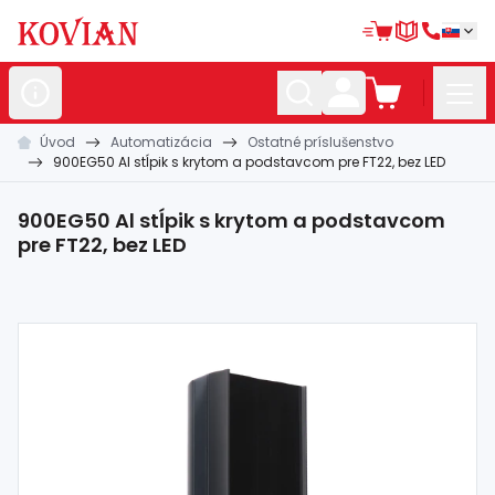
Úvod
Automatizácia
Ostatné príslušenstvo
Nerezové
polotovary
900EG50 Al stĺpik s krytom a podstavcom pre FT22, bez LED
Hliníkové
polotovary
900EG50 Al stĺpik s krytom a podstavcom
Kované
polotovary
pre FT22, bez LED
Zábradlia a
madlá
Bránové
systémy
Automatizácia
Dom, dielňa,
záhrada
Hutnícky
materiál