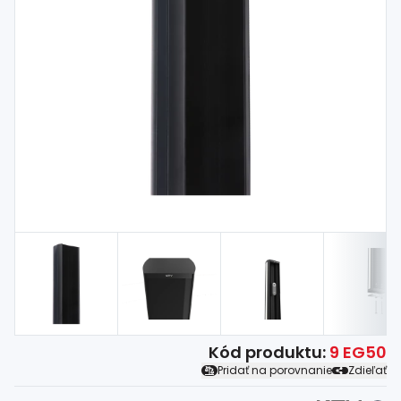
Spojovací
materiál
%
Zľava
Kód produktu:
9 EG50
Pridať na porovnanie
Zdieľať