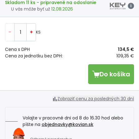
Skladom 11 ks
- pripravené na odoslanie
i
U vás môže byť už
12.08.2026
-
+
KS
Cena s DPH
134,5 €
Cena za jednotku bez DPH:
109,35 €
Do košíka
Zobraziť cenu za posledných 30 dní
Volajte v pracovné dni od 8 do 16.30 hod alebo
píšte na
objednavky@kovian.sk