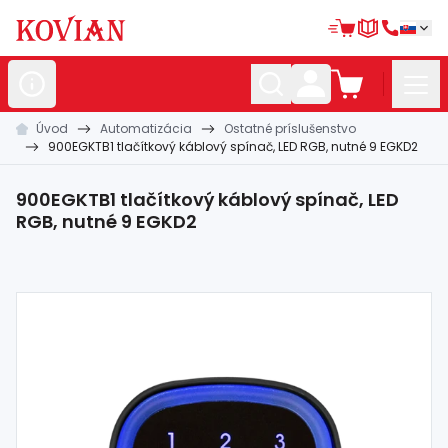
Úvod
Automatizácia
Ostatné príslušenstvo
Nerezové
polotovary
900EGKTB1 tlačítkový káblový spínač, LED RGB, nutné 9 EGKD2
Hliníkové
polotovary
900EGKTB1 tlačítkový káblový spínač, LED
Kované
polotovary
RGB, nutné 9 EGKD2
Zábradlia a
madlá
Bránové
systémy
Automatizácia
Dom, dielňa,
záhrada
Hutnícky
materiál