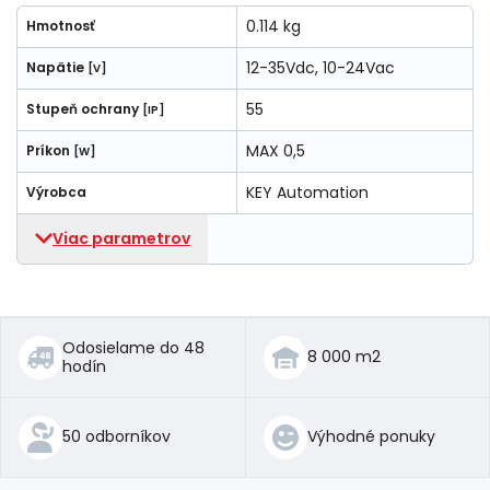
0.114 kg
Hmotnosť
12-35Vdc, 10-24Vac
Napätie
[V]
55
Stupeň ochrany
[IP]
MAX 0,5
Príkon
[W]
KEY Automation
Výrobca
Viac parametrov
Odosielame do 48
8 000 m2
hodín
50 odborníkov
Výhodné ponuky