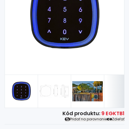
Spojovací
materiál
%
Zľava
Kód produktu:
9 EGKTB1
Pridať na porovnanie
Zdieľať