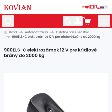
Úvod
Automatizácia
Ostatné príslušenstvo
Nerezové
polotovary
900ELS-C elektrozámok 12 V pre krídlové brány do 2000 kg
Hliníkové
polotovary
900ELS-C elektrozámok 12 V pre krídlové
Kované
polotovary
brány do 2000 kg
Zábradlia a
madlá
Bránové
systémy
Automatizácia
Dom, dielňa,
záhrada
Hutnícky
materiál