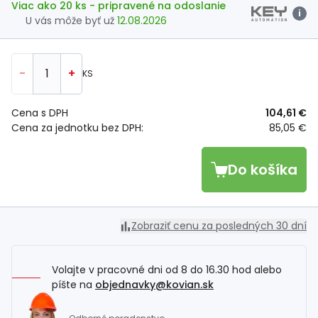
Viac ako 20 ks
- pripravené na odoslanie
i
U vás môže byť už
12.08.2026
-
+
KS
Cena s DPH
104,61 €
Cena za jednotku bez DPH:
85,05 €
Do košíka
Zobraziť cenu za posledných 30 dní
Volajte v pracovné dni od 8 do 16.30 hod alebo
píšte na
objednavky@kovian.sk