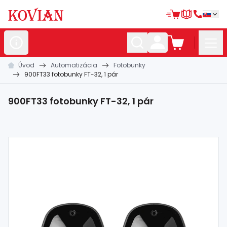
Úvod
Automatizácia
Fotobunky
Nerezové
polotovary
900FT33 fotobunky FT-32, 1 pár
Hliníkové
polotovary
900FT33 fotobunky FT-32, 1 pár
Kované
polotovary
Zábradlia a
madlá
Bránové
systémy
Automatizácia
Dom, dielňa,
záhrada
Hutnícky
materiál