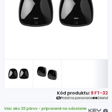
Spojovací
materiál
%
Zľava
Kód produktu:
9 FT-32
Pridať na porovnanie
Zdieľať
Viac ako 20 párov
- pripravené na odoslanie
i