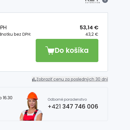
DPH
53,14 €
dnotku bez DPH:
43,2 €
Do košíka
Zobraziť cenu za posledných 30 dní
o 16.30
Odborné poradenstvo
+421
347 746 006