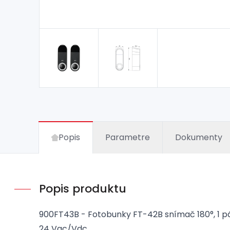
Popis
Parametre
Dokumenty
Popis produktu
900FT43B - Fotobunky FT-42B snímač 180°, 1 pár
24 Vac/Vdc