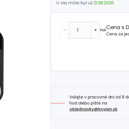
U vás môže byť už
12.08.2026
Cena s 
-
+
PAR
Cena za je
Volajte v pracovné dni od 8 d
hod alebo píšte na
objednavky@kovian.sk