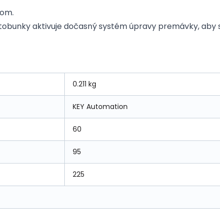
nom.
tobunky aktivuje dočasný systém úpravy premávky, aby sa z
0.211 kg
KEY Automation
60
95
225