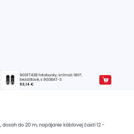
900FT43B fotobunky, snímač 180°,
bezdôtové, s 900BAT-3
53,14 €
dosah do 20 m, napájanie káblovej časti 12 -