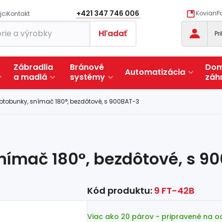
+421 347 746 006
KovianPo
jci
Kontakt
Hľadať
Pr
Zábradlia
Bránové
Dom
Automatizácia
a
madlá
systémy
záh
otobunky, snímač 180°, bezdôtové, s 900BAT-3
nímač 180°, bezdôtové, s 9
Kód produktu:
9 FT-42B
Viac ako 20 párov
- pripravené na o