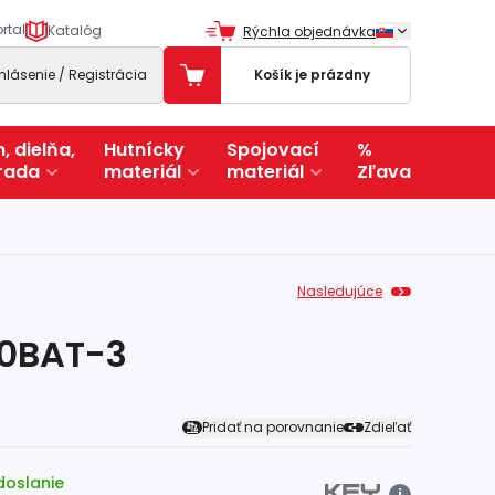
rtal
Katalóg
Rýchla objednávka
ihlásenie / Registrácia
Košík je prázdny
, dielňa,
Hutnícky
Spojovací
%
rada
materiál
materiál
Zľava
Nasledujúce
00BAT-3
Pridať na porovnanie
Zdieľať
doslanie
i