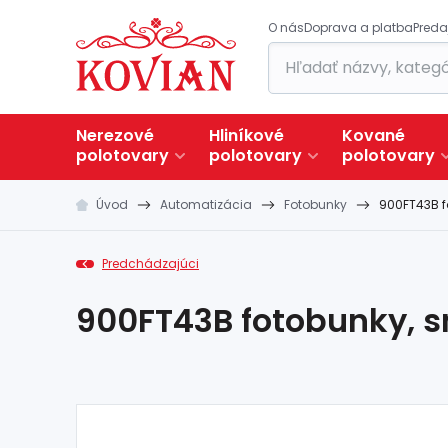
O nás
Doprava a platba
Preda
Nerezové
Hliníkové
Kované
polotovary
polotovary
polotovary
Úvod
Automatizácia
Fotobunky
900FT43B f
Predchádzajúci
900FT43B fotobunky, s