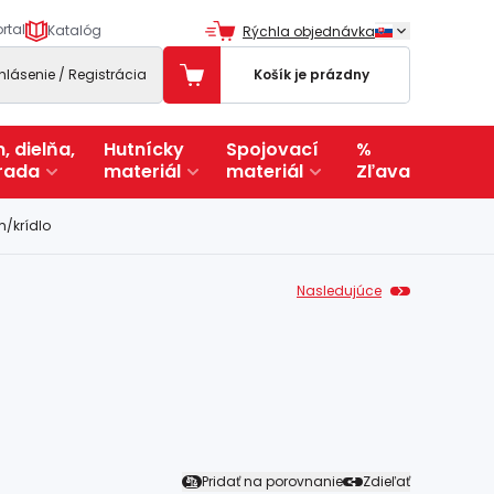
rtal
Katalóg
Rýchla objednávka
ihlásenie / Registrácia
Košík je prázdny
, dielňa,
Hutnícky
Spojovací
%
rada
materiál
materiál
Zľava
m/krídlo
Nasledujúce
Pridať na porovnanie
Zdieľať