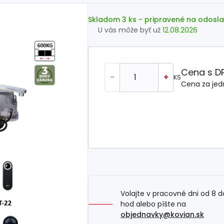
Skladom 3 ks
- pripravené na odosla
U vás môže byť už
12.08.2026
Cena s D
-
+
KS
Cena za jed
Volajte v pracovné dni od 8 d
hod alebo píšte na
objednavky@kovian.sk