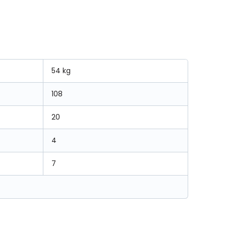
54 kg
108
20
4
7