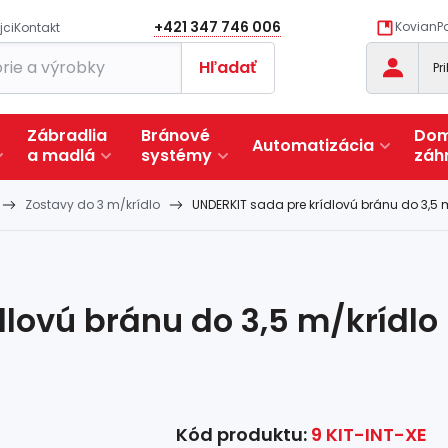
+421 347 746 006
KovianPo
jci
Kontakt
Hľadať
Pr
Zábradlia
Bránové
Dom
Automatizácia
a
madlá
systémy
záh
Zostavy do 3 m/krídlo
UNDERKIT sada pre krídlovú bránu do 3,5 
lovú bránu do 3,5 m/krídlo
Kód produktu:
9 KIT-INT-XE