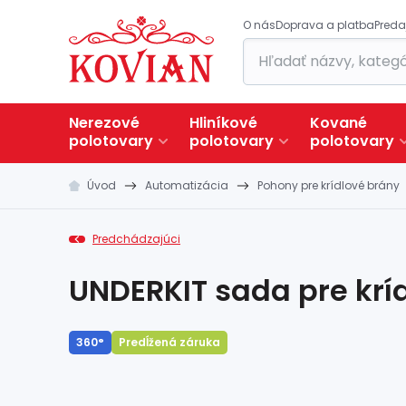
O nás
Doprava a platba
Preda
Nerezové
Hliníkové
Kované
polotovary
polotovary
polotovary
Úvod
Automatizácia
Pohony pre krídlové brány
Predchádzajúci
UNDERKIT sada pre kríd
360°
Predĺžená záruka