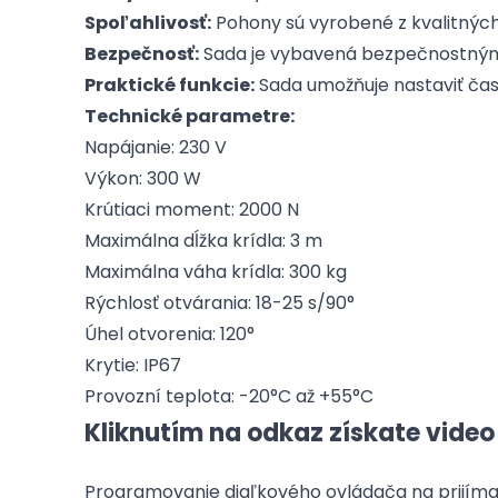
Spoľahlivosť:
Pohony sú vyrobené z kvalitnýc
Bezpečnosť:
Sada je vybavená bezpečnostnými 
Praktické funkcie:
Sada umožňuje nastaviť čas 
Technické parametre:
Napájanie: 230 V
Výkon: 300 W
Krútiaci moment: 2000 N
Maximálna dĺžka krídla: 3 m
Maximálna váha krídla: 300 kg
Rýchlosť otvárania: 18-25 s/90°
Úhel otvorenia: 120°
Krytie: IP67
Provozní teplota: -20°C až +55°C
Kliknutím na odkaz získate video
Programovanie diaľkového ovládača na prijíma