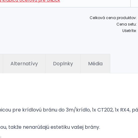
 krabica oceľová pre UNDER
Celková cena produktov:
Cena setu:
Ušetríte:
Alternatívy
Doplnky
Média
ou pre krídlovú bránu do 3m/krídlo, 1x CT202, 1x RX4, p
u, takže nenarúšajú estetiku vašej brány.
.