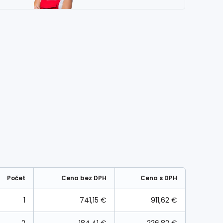
Počet
Cena bez DPH
Cena s DPH
1
741,15 €
911,62 €