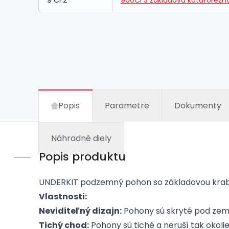
9 CF2
900CF3 základová kataforézna
Popis
Parametre
Dokumenty
Náhradné diely
Popis produktu
UNDERKIT podzemný pohon so základovou krabic
Vlastnosti:
Neviditeľný dizajn:
Pohony sú skryté pod zemo
Tichý chod:
Pohony sú tiché a neruší tak okolie