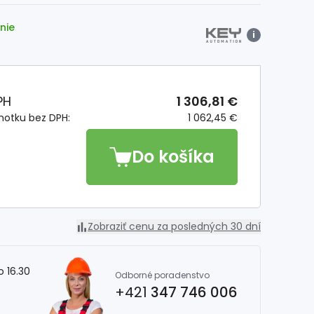
nie
i
PH
1 306,81 €
notku bez DPH:
1 062,45 €
Do košíka
Zobraziť cenu za posledných 30 dní
o 16.30
Odborné poradenstvo
+421
347 746 006