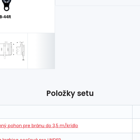
Položky setu
ý pohon pre bránu do 3,5 m/krídlo