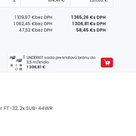
2
184,41 €
226,82 €
1 109,97 €
bez DPH
1 365,26 €
s DPH
1 062,45 €
bez DPH
1 306,81 €
s DPH
47,52 €
bez DPH
58,45 €
s DPH
UNDERKIT sada pre krídlovú bránu do
3,5 m/krídlo
1 306,81 €
ár FT-32, 2x SUB-44WR