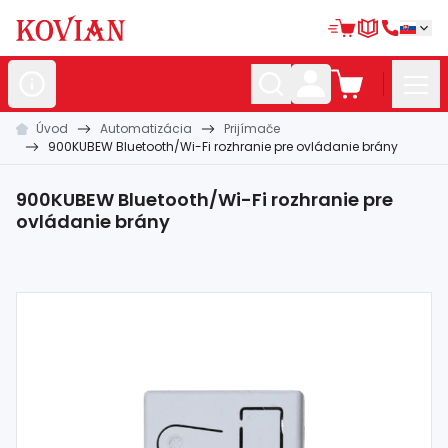
Úvod
Automatizácia
Prijímače
Nerezové
polotovary
900KUBEW Bluetooth/Wi-Fi rozhranie pre ovládanie brány
Hliníkové
polotovary
900KUBEW Bluetooth/Wi-Fi rozhranie pre
Kované
polotovary
ovládanie brány
Zábradlia a
madlá
Bránové
systémy
Automatizácia
Dom, dielňa,
záhrada
Hutnícky
materiál