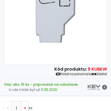
Spojovací
materiál
%
Zľava
Kód produktu:
9 KUBEW
Pridať na porovnanie
Zdieľať
Viac ako 10 ks
- pripravené na odoslanie
i
U vás môže byť už
11.08.2026
-
+
KS