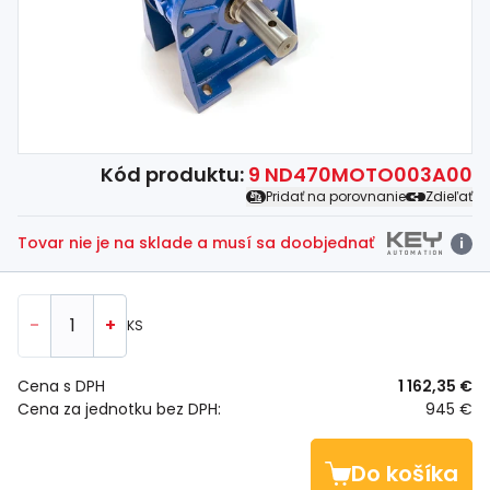
Spojovací
materiál
%
Zľava
Kód produktu:
9 ND470MOTO003A00
Pridať na porovnanie
Zdieľať
Tovar nie je na sklade a musí sa doobjednať
i
-
+
KS
Cena s DPH
1 162,35 €
Cena za jednotku bez DPH:
945 €
Do košíka