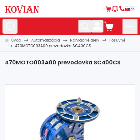
Úvod
Automatizácia
Náhradné diely
Posuvné
Nerezové
polotovary
470MOTO003A00 prevodovka SC400CS
Hliníkové
polotovary
470MOTO003A00 prevodovka SC400CS
Kované
polotovary
Zábradlia a
madlá
Bránové
systémy
Automatizácia
Dom, dielňa,
záhrada
Hutnícky
materiál