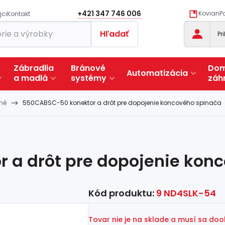
+421 347 746 006
KovianPo
jci
Kontakt
Hľadať
Pr
Zábradlia
Bránové
Dom
Automatizácia
a
madlá
systémy
záh
né
550CABSC-50 konektor a drôt pre dopojenie koncového spinača
 a drôt pre dopojenie kon
Kód produktu:
9 ND4SLK-54
Tovar nie je na sklade a musí sa do