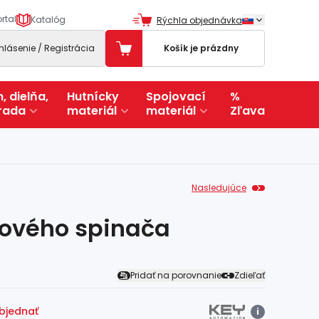
rtal
Katalóg
Rýchla objednávka
ihlásenie / Registrácia
Košík je prázdny
, dielňa,
Hutnícky
Spojovací
%
rada
materiál
materiál
Zľava
Nasledujúce
cového spinača
Pridať na porovnanie
Zdieľať
objednať
i