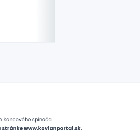
e koncového spinača
a stránke
www.kovianportal.sk
.