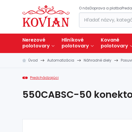
O nás
Doprava a platba
Preda
Nerezové
Hliníkové
Kované
polotovary
polotovary
polotovary
Úvod
Automatizácia
Náhradné diely
Posuv
Predchádzajúci
550CABSC-50 konektor