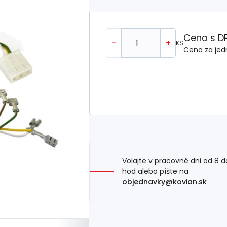
Cena s D
-
+
KS
Cena za jed
Volajte v pracovné dni od 8 d
hod alebo píšte na
objednavky@kovian.sk