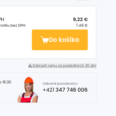
PH
9,22 €
notku bez DPH:
7,49 €
Do košíka
Zobraziť cenu za posledných 30 dní
o 16.30
Odborné poradenstvo
+421
347 746 006