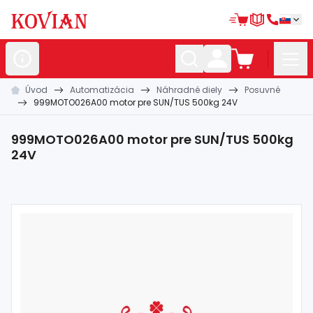
Úvod
Automatizácia
Náhradné diely
Posuvné
Nerezové
polotovary
999MOTO026A00 motor pre SUN/TUS 500kg 24V
Hliníkové
polotovary
999MOTO026A00 motor pre SUN/TUS 500kg
Kované
polotovary
24V
Zábradlia a
madlá
Bránové
systémy
Automatizácia
Dom, dielňa,
záhrada
Hutnícky
materiál