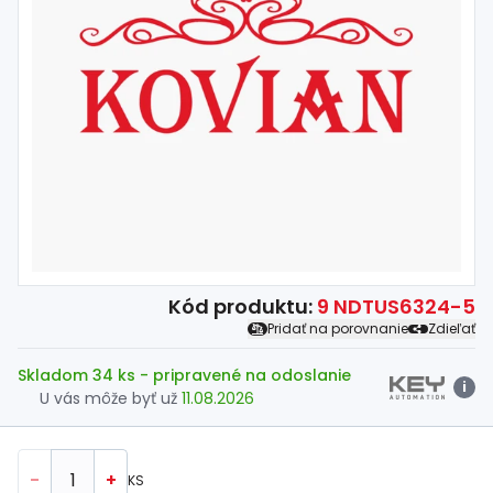
Spojovací
materiál
%
Zľava
Kód produktu:
9 NDTUS6324-5
Pridať na porovnanie
Zdieľať
Skladom 34 ks
- pripravené na odoslanie
i
U vás môže byť už
11.08.2026
-
+
KS