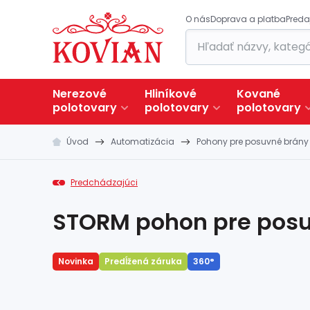
O nás
Doprava a platba
Preda
Nerezové
Hliníkové
Kované
polotovary
polotovary
polotovary
Úvod
Automatizácia
Pohony pre posuvné brány
Predchádzajúci
STORM pohon pre posu
Novinka
Predĺžená záruka
360°