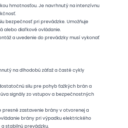
ou hmotnosťou. Je navrhnutý na intenzívnu
kčnosť.
iu bezpečnosť pri prevádzke. Umožňuje
á alebo diaľkové ovládanie.
ntáž a uvedenie do prevádzky musí vykonať
utý na dlhodobú záťaž a časté cykly
ostatočnú silu pre pohyb ťažkých brán a
acúva signály zo vstupov a bezpečnostných
presné zastavenie brány v otvorenej a
ládanie brány pri výpadku elektrického
 a stabilnú prevádzku.