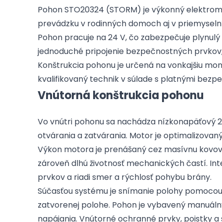
Pohon STO20324 (STORM) je výkonný elektrome
prevádzku v rodinných domoch aj v priemyselný
Pohon pracuje na 24 V, čo zabezpečuje plynul
jednoduché pripojenie bezpečnostných prvkov, 
Konštrukcia pohonu je určená na vonkajšiu m
kvalifikovaný technik v súlade s platnými bez
Vnútorná konštrukcia pohonu
Vo vnútri pohonu sa nachádza nízkonapäťový 2
otvárania a zatvárania. Motor je optimalizovan
Výkon motora je prenášaný cez masívnu kovovú
zároveň dlhú životnosť mechanických častí. In
prvkov a riadi smer a rýchlosť pohybu brány.
Súčasťou systému je snímanie polohy pomocou 
zatvorenej polohe. Pohon je vybavený manuál
napájania. Vnútorné ochranné prvky, poistky a