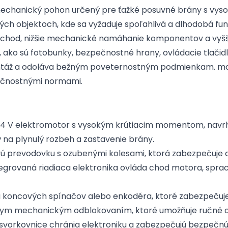
chanický pohon určený pre ťažké posuvné brány s vysok
ch objektoch, kde sa vyžaduje spoľahlivá a dlhodobá fun
ý chod, nižšie mechanické namáhanie komponentov a vyšš
ako sú fotobunky, bezpečnostné hrany, ovládacie tlačidl
ontáž a odoláva bežným poveternostným podmienkam. mo
pečnostnými normami.
4 V elektromotor s vysokým krútiacim momentom, navrhn
ý na plynulý rozbeh a zastavenie brány.
 prevodovku s ozubenými kolesami, ktorá zabezpečuje d
tegrovaná riadiaca elektronika ovláda chod motora, spr
koncových spínačov alebo enkodéra, ktoré zabezpečuje 
nym mechanickým odblokovaním, ktoré umožňuje ručné ov
 svorkovnice chránia elektroniku a zabezpečujú bezpečnú