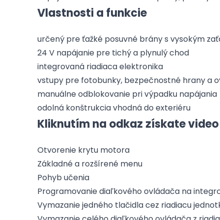
Vlastnosti a funkcie
určený pre ťažké posuvné brány s vysokým za
24 V napájanie pre tichý a plynulý chod
integrovaná riadiaca elektronika
vstupy pre fotobunky, bezpečnostné hrany a o
manuálne odblokovanie pri výpadku napájania
odolná konštrukcia vhodná do exteriéru
Kliknutím na odkaz získate video
Otvorenie krytu motora
Základné a rozšírené menu
Pohyb učenia
Programovanie diaľkového ovládača na integr
Vymazanie jedného tlačidla cez riadiacu jednot
Vymazanie celého diaľkového ovládača z riadia