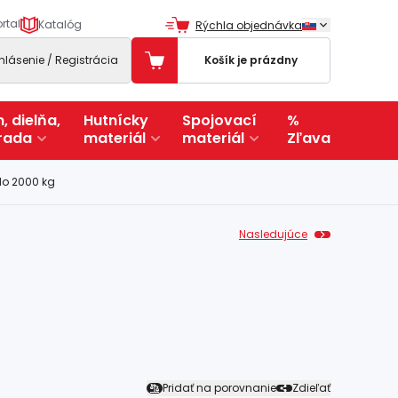
rtal
Katalóg
Rýchla objednávka
ihlásenie / Registrácia
Košík je prázdny
, dielňa,
Hutnícky
Spojovací
%
rada
materiál
materiál
Zľava
o 2000 kg
Nasledujúce
Pridať na porovnanie
Zdieľať