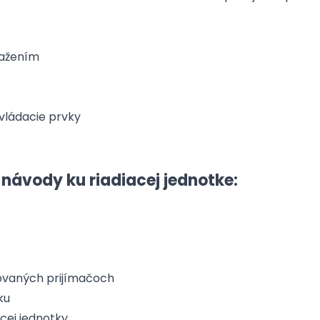
ťažením
vládacie prvky
 návody ku riadiacej jednotke:
ovaných prijímačoch
ku
cej jednotky