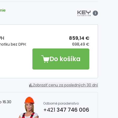
nie
i
PH
859,14 €
notku bez DPH:
698,49 €
Do košíka
Zobraziť cenu za posledných 30 dní
o 16.30
Odborné poradenstvo
+421
347 746 006