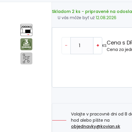
Skladom 2 ks
- pripravené na odosla
U vás môže byť už
12.08.2026
Cena s D
-
+
KS
Cena za jed
Volajte v pracovné dni od 8 d
hod alebo píšte na
objednavky@kovian.sk