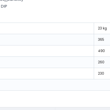
 DIP
23 kg
365
490
260
230