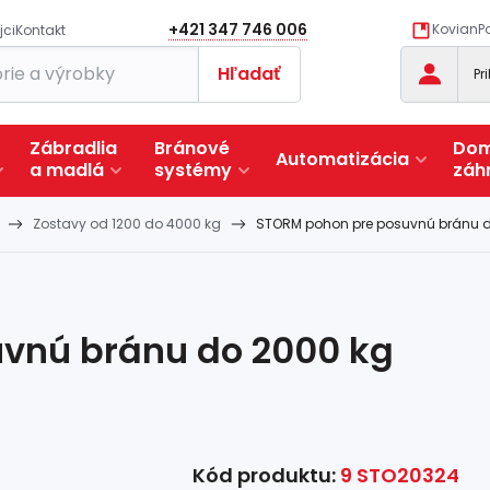
+421 347 746 006
KovianPo
jci
Kontakt
Hľadať
Pr
Zábradlia
Bránové
Dom
Automatizácia
a
madlá
systémy
záh
Zostavy od 1200 do 4000 kg
STORM pohon pre posuvnú bránu d
vnú bránu do 2000 kg
Kód produktu:
9 STO20324