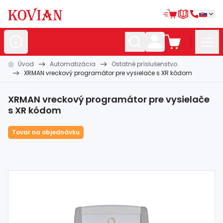
Úvod
Automatizácia
Ostatné príslušenstvo
Nerezové
polotovary
XRMAN vreckový programátor pre vysielače s XR kódom
Hliníkové
polotovary
XRMAN vreckový programátor pre vysielače
Kované
polotovary
s XR kódom
Zábradlia a
madlá
Tovar na objednávku
Bránové
systémy
Automatizácia
Dom, dielňa,
záhrada
Hutnícky
materiál