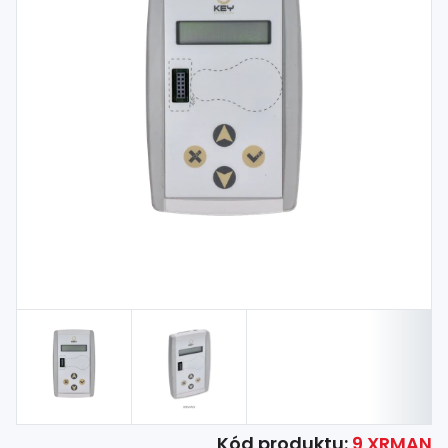
Spojovací
materiál
%
Zľava
Kód produktu:
9 XRMAN