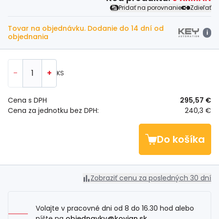
Pridať na porovnanie
Zdieľať
Tovar na objednávku. Dodanie do 14 dní od
i
objednania
-
+
KS
Cena s DPH
295,57 €
Cena za jednotku bez DPH:
240,3 €
Do košíka
Zobraziť cenu za posledných 30 dní
Volajte v pracovné dni od 8 do 16.30 hod alebo
píšte na
objednavky@kovian.sk