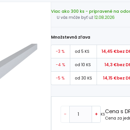
Viac ako 300 ks
- pripravené na odo
U vás môže byť už
12.08.2026
Množstevná zľava
−3 %
od 5 KS
14,45 €
bez D
−4 %
od 10 KS
14,3 €
bez D
−5 %
od 30 KS
14,15 €
bez D
Cena s D
-
+
KS
Cena za jed