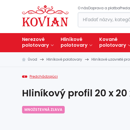
O nás
Doprava a platba
Preda
Nerezové
Hliníkové
Kované
polotovary
polotovary
polotovary
Úvod
Hliníkové polotovary
Hliníkové uzavreté prof
Predchádzajúci
Hliníkový profil 20 x 2
MNOŽSTEVNÁ ZĽAVA