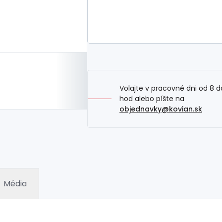
Volajte v pracovné dni od 8 d
hod alebo píšte na
objednavky@kovian.sk
Média