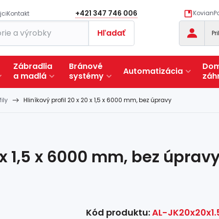
+421 347 746 006
KovianPo
jci
Kontakt
Hľadať
Pr
Zábradlia
Bránové
Dom
Automatizácia
a
madlá
systémy
záh
ily
Hliníkový profil 20 x 20 x 1,5 x 6000 mm, bez úpravy
0 x 1,5 x 6000 mm, bez úprav
Kód produktu:
AL-JK20x20x1.