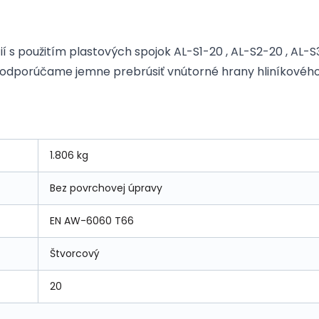
 s použitím plastových spojok AL-S1-20 , AL-S2-20 , AL-S
20 odporúčame jemne prebrúsiť vnútorné hrany hliníkového 
1.806 kg
Bez povrchovej úpravy
EN AW-6060 T66
Štvorcový
20