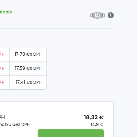
slanie
i
PH
17,78 €
s DPH
PH
17,59 €
s DPH
PH
17,41 €
s DPH
PH
18,33 €
notku bez DPH:
14,9 €