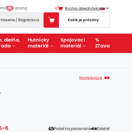
rtal
Katalóg
Rýchla objednávka
ihlásenie / Registrácia
Košík je prázdny
, dielňa,
Hutnícky
Spojovací
%
rada
materiál
materiál
Zľava
Nasledujúce
y
5-6
Pridať na porovnanie
Zdieľať