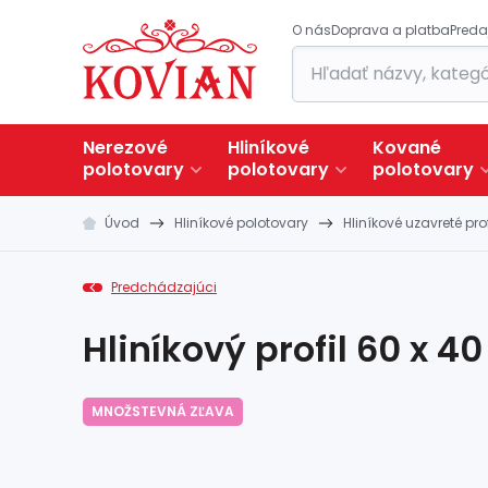
O nás
Doprava a platba
Preda
Nerezové
Hliníkové
Kované
polotovary
polotovary
polotovary
Úvod
Hliníkové polotovary
Hliníkové uzavreté prof
Predchádzajúci
Hliníkový profil 60 x 4
MNOŽSTEVNÁ ZĽAVA