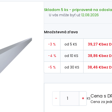
Skladom 5 ks
- pripravené na odosla
U vás môže byť už
12.08.2026
Množstevná zľava
−3 %
od 5 KS
39,27 €
bez 
−4 %
od 10 KS
38,86 €
bez 
−5 %
od 30 KS
38,46 €
bez 
Cena s D
-
+
KS
Cena za jed