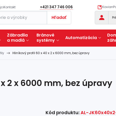
+421 347 746 006
KovianPo
jci
Kontakt
Hľadať
Pr
Zábradlia
Bránové
Dom
Automatizácia
a
madlá
systémy
záh
ily
Hliníkový profil 60 x 40 x 2 x 6000 mm, bez úpravy
0 x 2 x 6000 mm, bez úpravy
Kód produktu:
AL-JK60x40x2