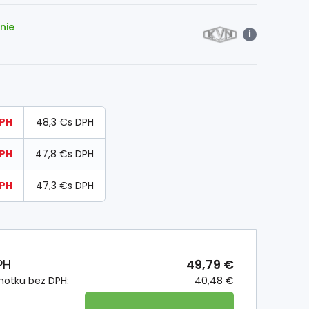
nie
i
DPH
48,3 €
s DPH
DPH
47,8 €
s DPH
DPH
47,3 €
s DPH
PH
49,79 €
notku bez DPH:
40,48 €