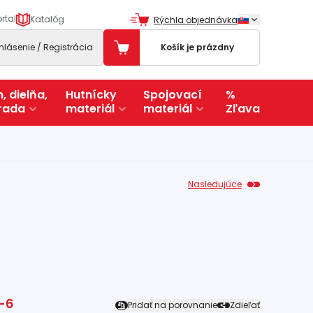
rtal
Katalóg
Rýchla objednávka
ihlásenie / Registrácia
Košík je prázdny
, dielňa,
Hutnícky
Spojovací
%
rada
materiál
materiál
Zľava
Nasledujúce
-6
Pridať na porovnanie
Zdieľať