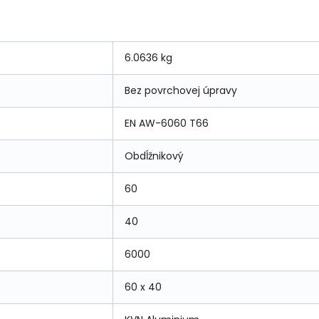
6.0636 kg
Bez povrchovej úpravy
EN AW-6060 T66
Obdĺžnikový
60
40
6000
60 x 40