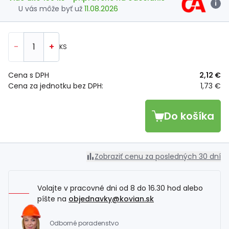
i
U vás môže byť už
11.08.2026
-
+
KS
Cena s DPH
2,12 €
Cena za jednotku bez DPH:
1,73 €
Do košíka
Zobraziť cenu za posledných 30 dní
Volajte v pracovné dni od 8 do 16.30 hod alebo
píšte na
objednavky@kovian.sk
Odborné poradenstvo