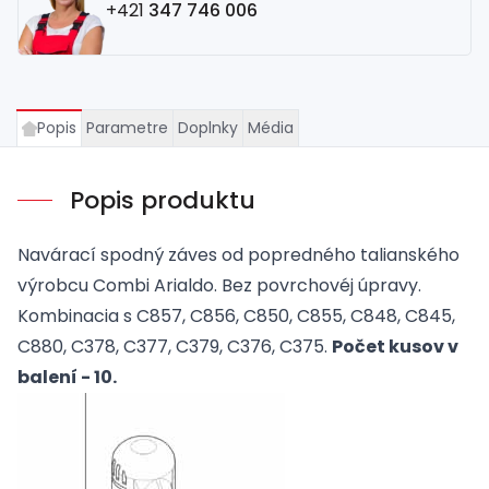
+421
347 746 006
Popis
Parametre
Doplnky
Média
Popis produktu
Navárací spodný záves od popredného talianského
výrobcu Combi Arialdo. Bez povrchovéj úpravy.
Kombinacia s C857, C856, C850, C855, C848, C845,
C880, C378, C377, C379, C376, C375.
Počet kusov v
balení - 10.