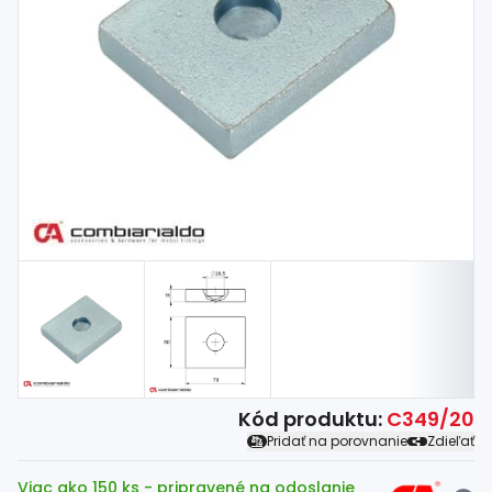
Spojovací
materiál
%
Zľava
Kód produktu:
C349/20
Pridať na porovnanie
Zdieľať
Viac ako 150 ks
- pripravené na odoslanie