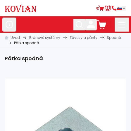
Úvod
Bránové systémy
Závesy a pánty
Spodné
Nerezové
polotovary
Pätka spodná
Hliníkové
polotovary
Pätka spodná
Kované
polotovary
Zábradlia a
madlá
Bránové
systémy
Automatizácia
Dom, dielňa,
záhrada
Hutnícky
materiál