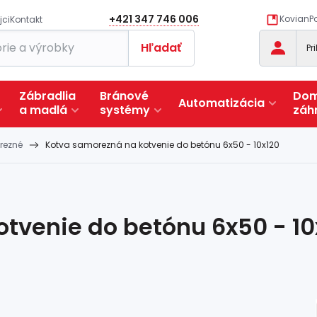
+421 347 746 006
KovianPo
jci
Kontakt
Hľadať
Pr
Zábradlia
Bránové
Dom
Automatizácia
a
madlá
systémy
záh
rezné
Kotva samorezná na kotvenie do betónu 6x50 - 10x120
tvenie do betónu 6x50 - 10