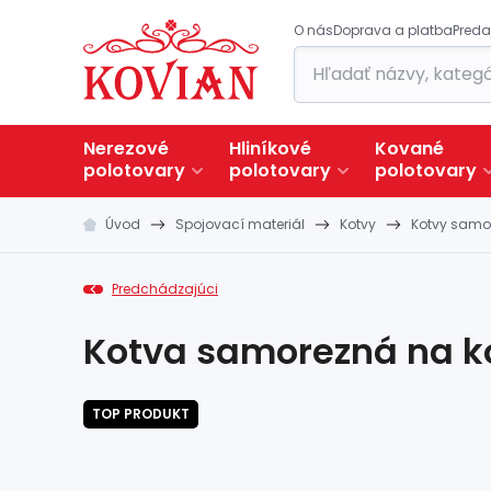
O nás
Doprava a platba
Preda
Nerezové
Hliníkové
Kované
polotovary
polotovary
polotovary
Úvod
Spojovací materiál
Kotvy
Kotvy samo
Predchádzajúci
Kotva samorezná na ko
TOP PRODUKT