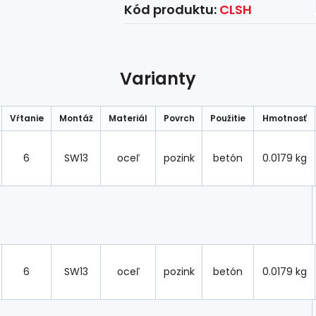
Kód produktu:
CLSH
Varianty
Vŕtanie
Montáž
Materiál
Povrch
Použitie
Hmotnosť
6
SW13
oceľ
pozink
betón
0.0179 kg
6
SW13
oceľ
pozink
betón
0.0179 kg