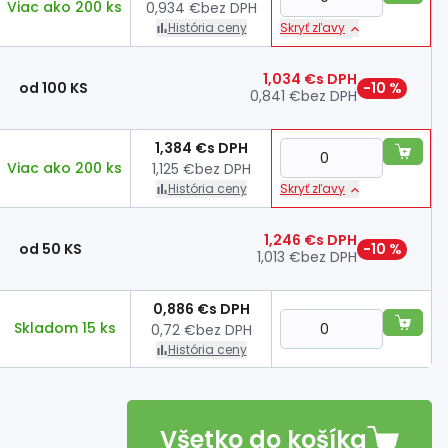
Viac ako 200 ks
0,934 €
bez DPH
História ceny
Skryť zľavy
1,034 €
s DPH
od 100 KS
−10 %
0,841 €
bez DPH
1,384 €
s DPH
Viac ako 200 ks
1,125 €
bez DPH
História ceny
Skryť zľavy
1,246 €
s DPH
od 50 KS
−10 %
1,013 €
bez DPH
0,886 €
s DPH
Skladom 15 ks
0,72 €
bez DPH
História ceny
Všetko do košíka