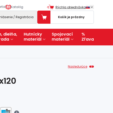
rtal
Katalóg
Rýchla objednávka
ihlásenie / Registrácia
Košík je prázdny
, dielňa,
Hutnícky
Spojovací
%
rada
materiál
materiál
Zľava
Nasledujúce
x120
i