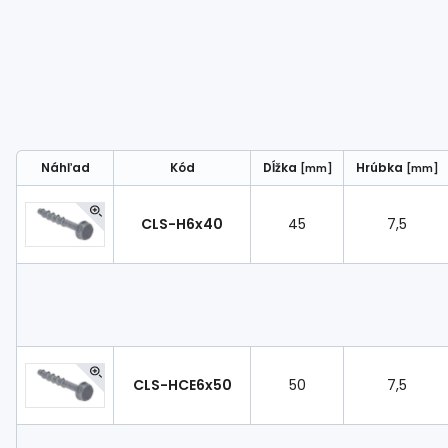
Náhľad
Kód
Dĺžka
Hrúbka
[mm]
[mm]
CLS-H6x40
45
7,5
CLS-HCE6x50
50
7,5