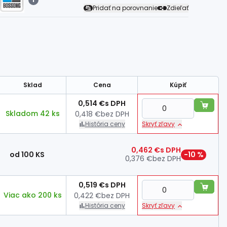
Pridať na porovnanie
Zdieľať
Sklad
Cena
Kúpiť
0,514 €
s DPH
Skladom 42 ks
0,418 €
bez DPH
História ceny
Skryť zľavy
0,462 €
s DPH
od 100 KS
−10 %
0,376 €
bez DPH
0,519 €
s DPH
Viac ako 200 ks
0,422 €
bez DPH
História ceny
Skryť zľavy