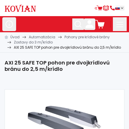
Úvod
Automatizácia
Pohony pre krídlové brány
Nerezové
polotovary
Zostavy do 3 m/krídlo
AXI 25 SAFE TOP pohon pre dvojkrídlovú bránu do 2,5 m/krídlo
Hliníkové
polotovary
Kované
polotovary
AXI 25 SAFE TOP pohon pre dvojkrídlovú
bránu do 2,5 m/krídlo
Zábradlia a
madlá
Bránové
systémy
Automatizácia
Dom, dielňa,
záhrada
Hutnícky
materiál