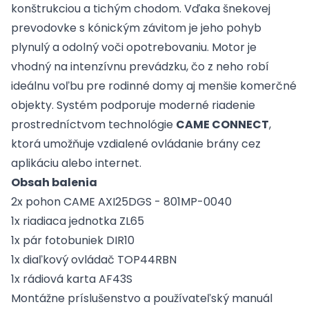
konštrukciou a tichým chodom. Vďaka šnekovej
prevodovke s kónickým závitom je jeho pohyb
plynulý a odolný voči opotrebovaniu. Motor je
vhodný na intenzívnu prevádzku, čo z neho robí
ideálnu voľbu pre rodinné domy aj menšie komerčné
objekty. Systém podporuje moderné riadenie
prostredníctvom technológie
CAME CONNECT
,
ktorá umožňuje vzdialené ovládanie brány cez
aplikáciu alebo internet.
Obsah balenia
2x pohon CAME AXI25DGS - 801MP-0040
1x riadiaca jednotka ZL65
1x pár fotobuniek DIR10
1x diaľkový ovládač TOP44RBN
1x rádiová karta AF43S
Montážne príslušenstvo a používateľský manuál