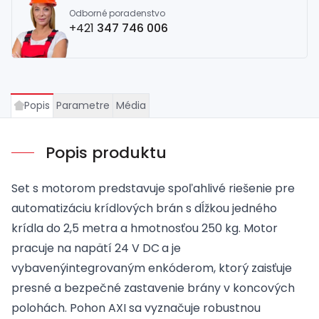
Odborné poradenstvo
+421
347 746 006
Popis
Parametre
Média
Popis produktu
Set s motorom predstavuje spoľahlivé riešenie pre
automatizáciu krídlových brán s dĺžkou jedného
krídla do 2,5 metra a hmotnosťou 250 kg. Motor
pracuje na napätí 24 V DC
a je
vybavenýintegrovaným enkóderom, ktorý zaisťuje
presné a bezpečné zastavenie brány v koncových
polohách. Pohon AXI sa vyznačuje robustnou