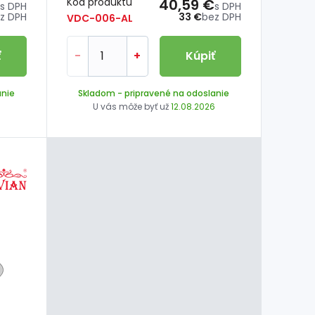
Kód produktu
40,59 €
s DPH
s DPH
z DPH
33 €
bez DPH
VDC-006-AL
ť
-
+
Kúpiť
anie
Skladom
- pripravené na odoslanie
6
U vás môže byť už
12.08.2026