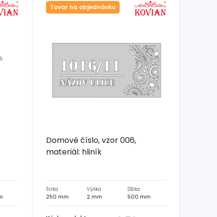
Tovar na objednávku
Domové číslo, vzor 006,
materiál: hliník
Šírka
Výška
Dĺžka
m
250 mm
2 mm
500 mm