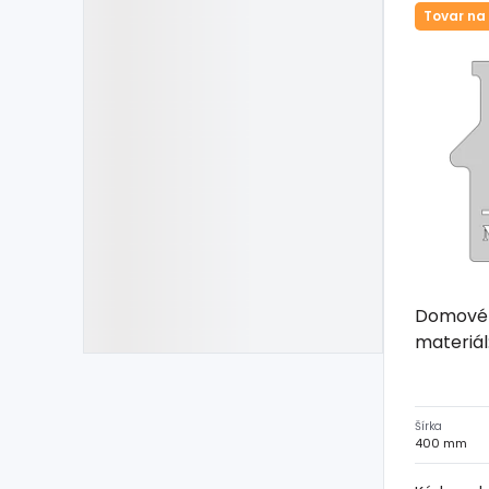
Tovar na
Domové č
materiál:
Šírka
400 mm