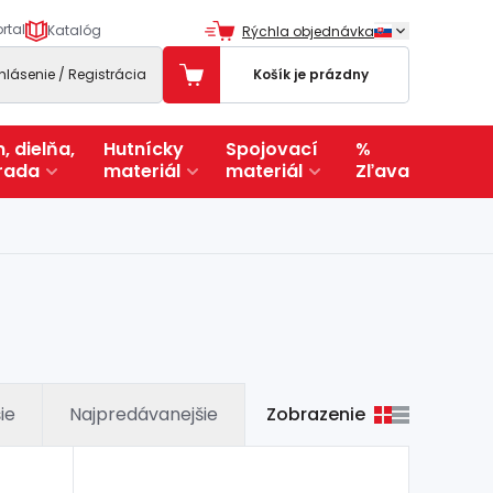
rtal
Katalóg
Rýchla objednávka
ihlásenie / Registrácia
Košík je prázdny
, dielňa,
Hutnícky
Spojovací
%
rada
materiál
materiál
Zľava
Zobrazenie
ie
Najpredávanejšie