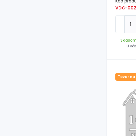
Kód prod
VDC-002
-
Sklado
U vá
Tovar na