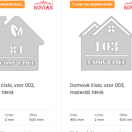
 objednávku
Tovar na objednávku
íslo, vzor 002,
Domové číslo, vzor 003,
 hliník
materiál: hliník
Výška
Dĺžka
Šírka
Výška
Dĺžka
2 mm
500 mm
400 mm
2 mm
500 m