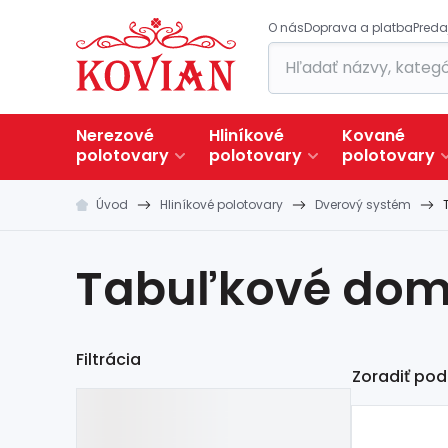
O nás
Doprava a platba
Preda
Nerezové
Hliníkové
Kované
polotovary
polotovary
polotovary
Úvod
Hliníkové polotovary
Dverový systém
Tabuľkové dom
Filtrácia
Zoradiť pod