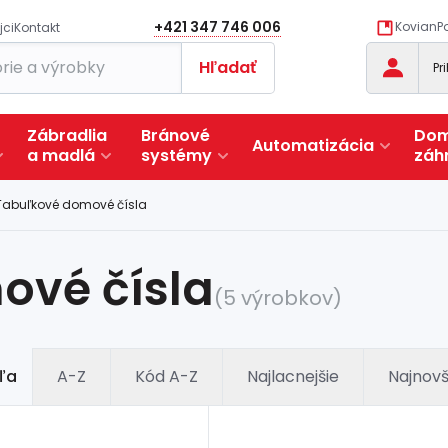
+421 347 746 006
KovianPo
jci
Kontakt
Hľadať
Pr
Zábradlia
Bránové
Dom
Automatizácia
a
madlá
systémy
záh
Tabuľkové domové čísla
ové čísla
(5 výrobkov)
ľa
A-Z
Kód A-Z
Najlacnejšie
Najnovš