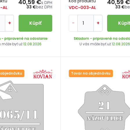
uktu
40,59 €
Kód produktu
40,59 €
s DPH
33 €
bez DPH
33 €
be
-AL
VDC-003-AL
+
Kúpiť
-
+
Kúpi
m
- pripravené na odoslanie
Skladom
- pripravené na odosl
s môže byť už
12.08.2026
U vás môže byť už
12.08.202
 objednávku
Tovar na objednávku