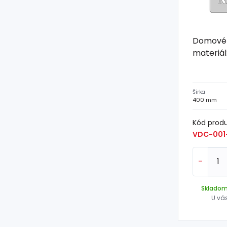
Domové č
materiál:
Šírka
400 mm
Kód prod
VDC-001
-
Sklado
U vá