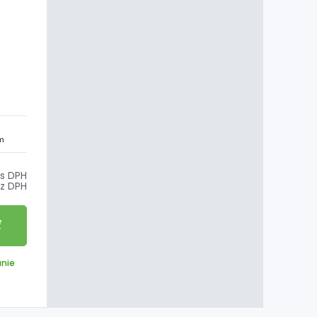
m
s DPH
z DPH
ť
anie
6