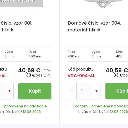
íslo, vzor 001,
Domové číslo, vzor 004,
 hliník
materiál: hliník
Výška
Dĺžka
Šírka
Výška
Dĺžka
2 mm
400 mm
400 mm
2 mm
400 m
uktu
40,59 €
Kód produktu
40,59 €
s DPH
33 €
bez DPH
33 €
be
-AL
VDC-004-AL
+
Kúpiť
-
+
Kúpi
m
- pripravené na odoslanie
Skladom
- pripravené na odosl
s môže byť už
12.08.2026
U vás môže byť už
12.08.202