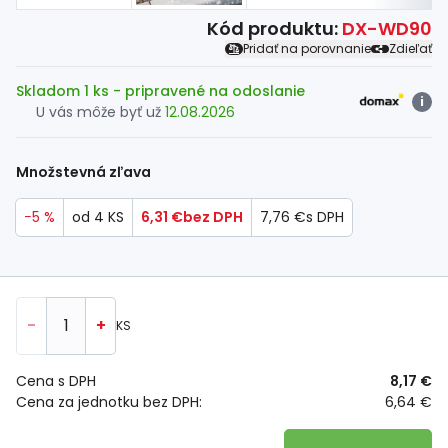
Kód produktu:
DX-WD90
Pridať na porovnanie
Zdieľať
Skladom 1 ks
- pripravené na odoslanie
i
U vás môže byť už
12.08.2026
Množstevná zľava
−5 %
od 4 KS
6,31 €
bez DPH
7,76 €
s DPH
-
+
KS
Cena s DPH
8,17 €
Cena za jednotku bez DPH:
6,64 €