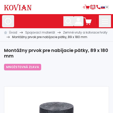
Úvod
Spojovací materiál
Zemné vruty a kotviace hroty
Nerezové
polotovary
Montážny prvok pre nabíjacie pätky, 89 x 180 mm
Hliníkové
polotovary
Montážny prvok pre nabíjacie pätky, 89 x 180
Kované
polotovary
mm
Zábradlia a
madlá
MNOŽSTEVNÁ ZĽAVA
Bránové
systémy
Automatizácia
Dom, dielňa,
záhrada
Hutnícky
materiál