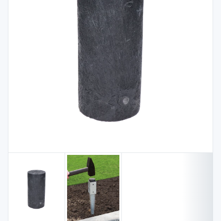
Spojovací
materiál
%
Zľava