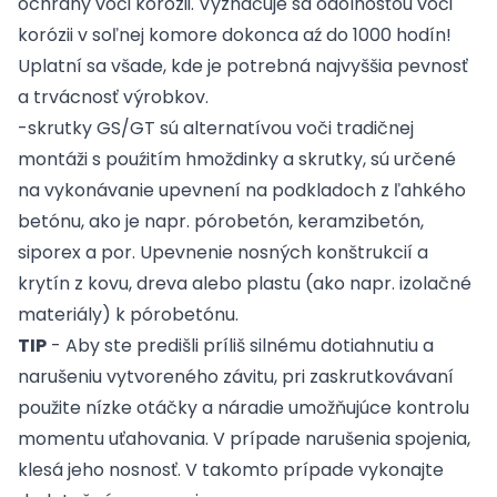
ochrany voči korózii. Vyznačuje sa odolnosťou voči
korózii v soľnej komore dokonca aź do 1000 hodín!
Uplatní sa všade, kde je potrebná najvyššia pevnosť
a trvácnosť výrobkov.
-skrutky GS/GT sú alternatívou voči tradičnej
montáži s pouźitím hmoždinky a skrutky, sú určené
na vykonávanie upevnení na podkladoch z ľahkého
betónu, ako je napr. pórobetón, keramzibetón,
siporex a por. Upevnenie nosných konštrukcií a
krytín z kovu, dreva alebo plastu (ako napr. izolačné
materiály) k pórobetónu.
TIP
- Aby ste predišli príliš silnému dotiahnutiu a
narušeniu vytvoreného závitu, pri zaskrutkovávaní
použite nízke otáčky a náradie umožňujúce kontrolu
momentu uťahovania. V prípade narušenia spojenia,
klesá jeho nosnosť. V takomto prípade vykonajte