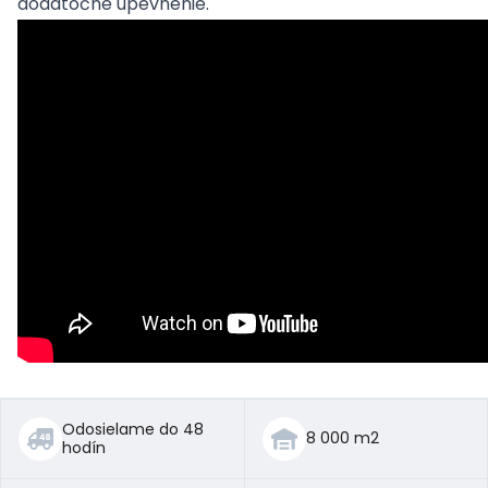
dodatočné upevnenie.
Odosielame do 48
8 000 m2
hodín