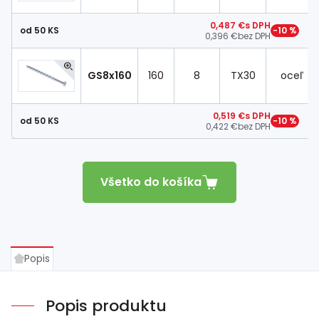
0,487 €
s DPH
od 50 KS
−10 %
0,396 €
bez DPH
GS8x160
160
8
TX30
oceľ
0,519 €
s DPH
od 50 KS
−10 %
0,422 €
bez DPH
Všetko do košíka
Popis
Popis produktu