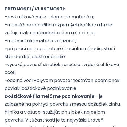
PREDNOSTI / VLASTNOSTI:
-zaskrutkovávanie priamo do materiálu;
-montáž bez použitia rozperných kolíkov a hrdiel
znižuje riziko poškodenia stien a šetrí čas;
-možnosť okamžitého zaťaženia;
-pri práci nie je potrebné špeciálne náradie, stačí
štandardné elektronáradie;
-vysokú pevnosť skrutiek zaručuje tvrdená uhlíková
oceľ;
-odolné voči vplyvom poveternostných podmienok;
povlak: doštičkové pozinkovanie
Doštičkové / lamelárne pozinkovanie
- je
založené na pokrytí povrchu zmesou doštičiek zinku,
hliníka a viažuco-stužujúcich zloźiek na celom
povrchu. V súčastnosti je to najvyššia úroveň