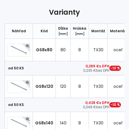
Spojovací
materiál
Varianty
%
Zľava
Dĺžka
Hrúbka
Náhľad
Kód
Montáž
Materiál
[mm]
[mm]
GS8x80
80
8
TX30
oceľ
0,289 €
s DPH
od 50 KS
−10 %
0,235 €
bez DPH
GS8x120
120
8
TX30
oceľ
0,428 €
s DPH
od 50 KS
−10 %
0,348 €
bez DPH
GS8x140
140
8
TX30
oceľ