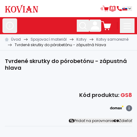
Úvod
Spojovací materiál
Kotvy
Kotvy samorezné
Nerezové
polotovary
Tvrdené skrutky do pórobetónu - zápustná hlava
Hliníkové
polotovary
Tvrdené skrutky do pórobetónu - zápustná
Kované
polotovary
hlava
Zábradlia a
madlá
Bránové
systémy
Kód produktu:
GS8
Automatizácia
i
Dom, dielňa,
záhrada
Pridať na porovnanie
Zdieľať
Hutnícky
materiál