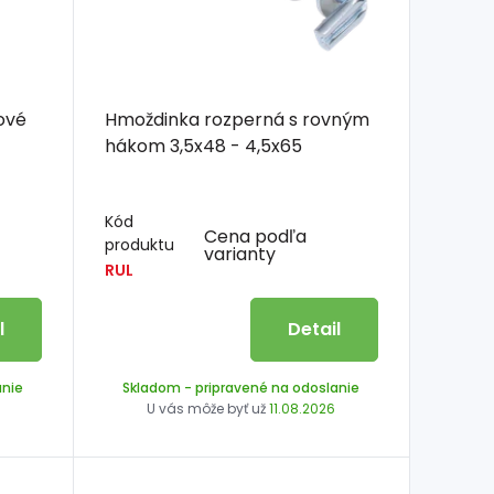
ové
Hmoždinka rozperná s rovným
hákom 3,5x48 - 4,5x65
Kód
Cena podľa
produktu
varianty
RUL
l
Detail
anie
Skladom
- pripravené na odoslanie
U vás môže byť už
11.08.2026