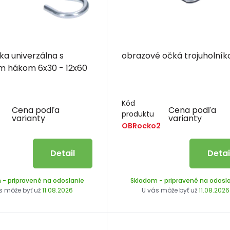
a univerzálna s
obrazové očká trojuholník
kruhovým hákom 6x30 - 12x60
Kód
Cena podľa
Cena podľa
produktu
varianty
varianty
OBRocko2
Detail
Detai
m
- pripravené na odoslanie
Skladom
- pripravené na odosl
s môže byť už
11.08.2026
U vás môže byť už
11.08.2026