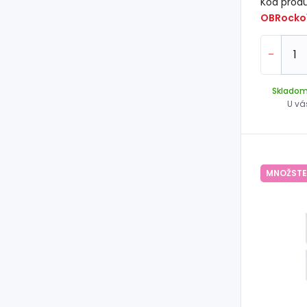
Kód prod
OBRocko
-
Sklado
U vá
MNOŽSTE