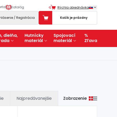
rtal
Katalóg
Rýchla objednávka
ihlásenie / Registrácia
Košík je prázdny
, dielňa,
Hutnícky
Spojovací
%
rada
materiál
materiál
Zľava
Zobrazenie
ie
Najpredávanejšie