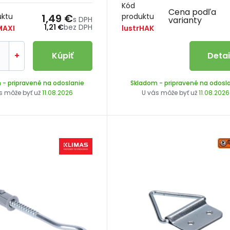
Kód
Cena podľa
uktu
1,49 €
produktu
s DPH
varianty
1,21 €
bez DPH
MAXI
lustrHAK
+
Kúpiť
Detai
m
- pripravené na odoslanie
Skladom
- pripravené na odosl
s môže byť už
11.08.2026
U vás môže byť už
11.08.2026