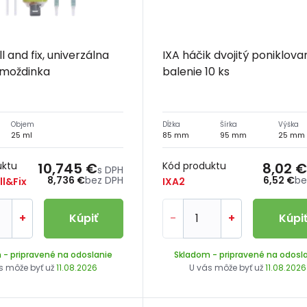
ill and fix, univerzálna
IXA háčik dvojitý poniklova
hmoždinka
balenie 10 ks
Objem
Dĺžka
Šírka
Výška
25 ml
85 mm
95 mm
25 mm
uktu
10,745 €
Kód produktu
8,02 €
s DPH
8,736 €
bez DPH
6,52 €
be
ll&Fix
IXA2
+
Kúpiť
-
+
Kúpi
m
- pripravené na odoslanie
Skladom
- pripravené na odosl
s môže byť už
11.08.2026
U vás môže byť už
11.08.2026