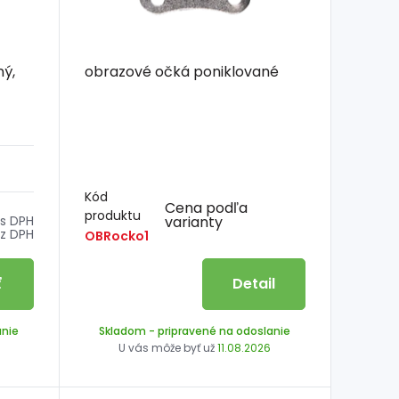
ný,
obrazové očká poniklované
Kód
Cena podľa
produktu
s DPH
varianty
z DPH
OBRocko1
ť
Detail
anie
Skladom
- pripravené na odoslanie
U vás môže byť už
11.08.2026