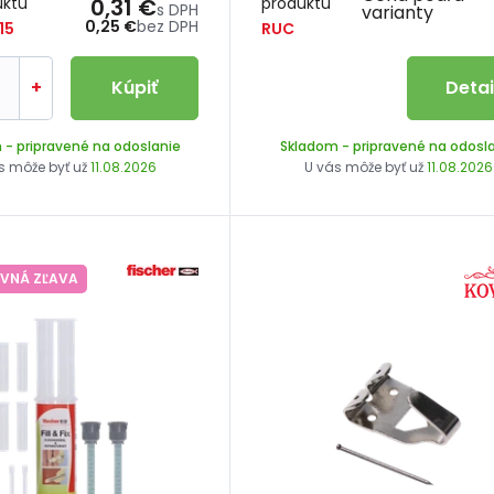
uktu
0,31 €
produktu
s DPH
varianty
0,25 €
bez DPH
15
RUC
+
Kúpiť
Detai
m
- pripravené na odoslanie
Skladom
- pripravené na odosl
s môže byť už
11.08.2026
U vás môže byť už
11.08.2026
VNÁ ZĽAVA