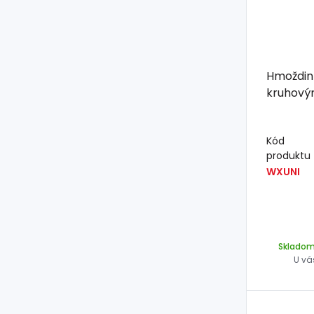
Hmoždink
Kód
produktu
WXUNI
Sklado
U vá