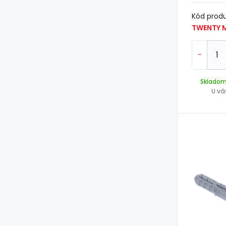
Kód prod
TWENTY 
-
Sklado
U vá