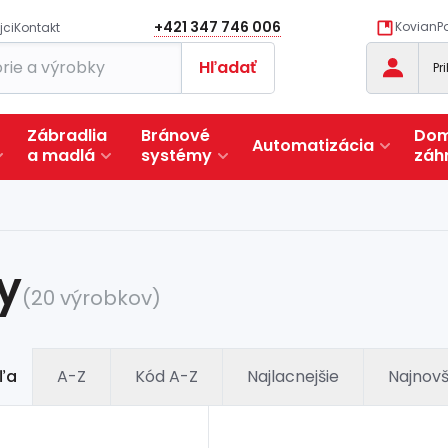
+421 347 746 006
KovianPo
jci
Kontakt
Hľadať
Pr
Zábradlia
Bránové
Dom
Automatizácia
a
madlá
systémy
záh
y
(20 výrobkov)
ľa
A-Z
Kód A-Z
Najlacnejšie
Najnovš