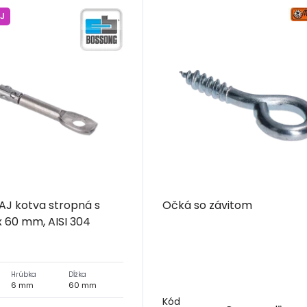
J
J kotva stropná s
Očká so závitom
 60 mm, AISI 304
Hrúbka
Dĺžka
6 mm
60 mm
Kód