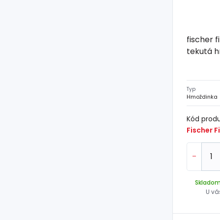
fischer f
tekutá 
Typ
Hmoždinka
Kód prod
Fischer Fi
-
Sklado
U vá