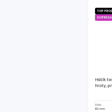
TOP PRO
DOPREDA
Háčik tw
hroty, p
Šírka
80 mm