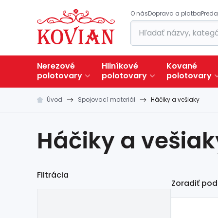
O nás
Doprava a platba
Preda
Nerezové
Hliníkové
Kované
polotovary
polotovary
polotovary
Úvod
Spojovací materiál
Háčiky a vešiaky
Háčiky a vešiak
Filtrácia
Zoradiť pod