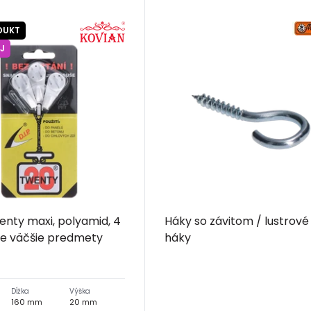
DUKT
J
enty maxi, polyamid, 4
Háky so závitom / lustrové
re väčšie predmety
háky
Dĺžka
Výška
160 mm
20 mm