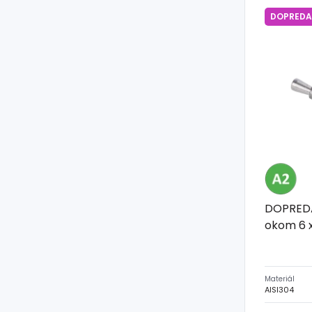
DOPREDA
DOPREDA
okom 6 x
Materiál
AISI304