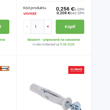
Kód produktu
0,256 €
s DPH
0,208 €
bez DPH
vitrHAK
l
-
+
Kúpiť
anie
Skladom
- pripravené na odoslanie
U vás môže byť už
11.08.2026