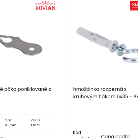
é očko poniklované ø
hmoždinka rozperná s
kruhovým hákom 6x35
Šírka
Výška
16 mm
1 mm
Kód
Cena podľa