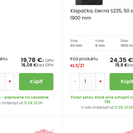
Klapačka, čierna S235, 50 x
1900 mm
Šírka
Výška
Dĺžka
50 mm
6 mm
1900 
uktu
19,78 €
Kód produktu
24,35 €
s DPH
16,08 €
bez DPH
19,8 €
be
KL3/21
+
Kúpiť
-
+
Kúpi
m
- pripravené na odoslanie
Počet setov, ktoré sme schopní vy
783
s môže byť už
12.08.2026
U vás môže byť už
12.08.202