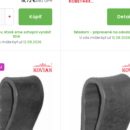
18,72 €
bez DPH
KOBET44X26
+
Kúpiť
Detai
v, ktoré sme schopní vyrobiť:
Skladom
- pripravené na odosl
1014
U vás môže byť už
12.08.202
s môže byť už
12.08.2026
J