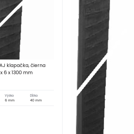
J klapačka, čierna
 x 6 x 1300 mm
Výška
Dĺžka
6 mm
40 mm