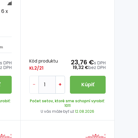
 6 x
mm
Kód produktu
23,76 €
s DPH
s DPH
z DPH
19,32 €
bez DPH
KL2/21
ť
-
+
Kúpiť
robiť:
Počet setov, ktoré sme schopní vyrobiť:
1011
6
U vás môže byť už
12.08.2026