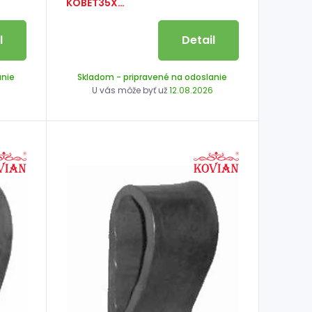
KOBET35X25
l
Detail
anie
Skladom
- pripravené na odoslanie
6
U vás môže byť už
12.08.2026