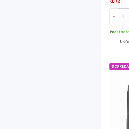
KL1/21
-
Počet seto
U vá
DOPREDA