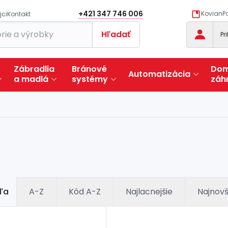
+421 347 746 006
KovianPo
jci
Kontakt
Hľadať
Pr
Zábradlia
Bránové
Dom
Automatizácia
a
madlá
systémy
záh
ľa
A-Z
Kód A-Z
Najlacnejšie
Najnovš