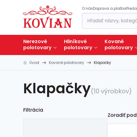
O nás
Doprava a platba
Preda
Nerezové
Hliníkové
Kované
polotovary
polotovary
polotovary
Úvod
Kované polotovary
Klapačky
Klapačky
(10 výrobkov)
Filtrácia
Zoradiť pod