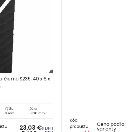
, čierna S235, 40 x 6 x
m
Výška
Dĺžka
6 mm
1900 mm
Kód
Cena podľa
uktu
23,03 €
produktu
s DPH
varianty