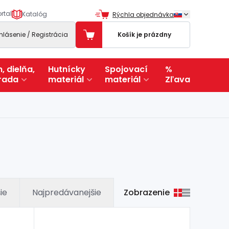
rtal
Katalóg
Rýchla objednávka
ihlásenie / Registrácia
Košík je prázdny
, dielňa,
Hutnícky
Spojovací
%
rada
materiál
materiál
Zľava
Zobrazenie
ie
Najpredávanejšie