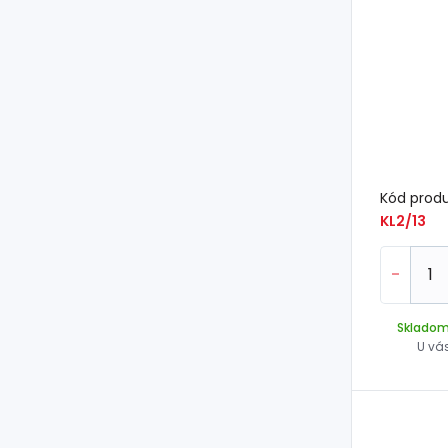
Kód prod
KL2/13
-
Sklado
U vá