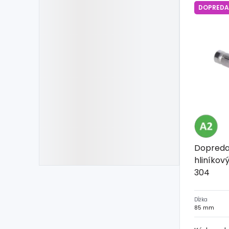
DOPREDA
Dopreda
hliníkový 
304
Dĺžka
85 mm