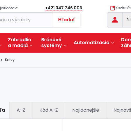
+421 347 746 006
KovianPo
jci
Kontakt
Hľadať
Pr
Zábradlia
Bránové
Dom
Automatizácia
a
madlá
systémy
záh
Kotvy
ľa
A-Z
Kód A-Z
Najlacnejšie
Najnovš