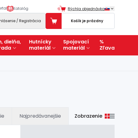
rtal
Katalóg
Rýchla objednávka
ihlásenie / Registrácia
Košík je prázdny
, dielňa,
Hutnícky
Spojovací
%
rada
materiál
materiál
Zľava
Zobrazenie
ie
Najpredávanejšie