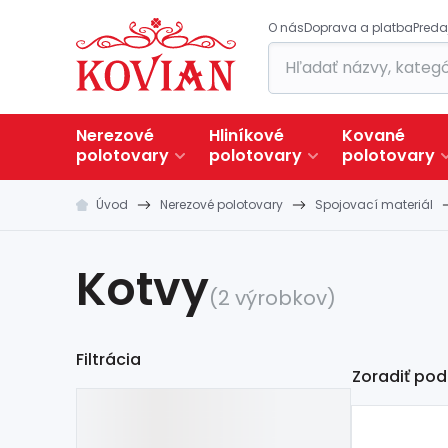
O nás
Doprava a platba
Preda
Nerezové
Hliníkové
Kované
polotovary
polotovary
polotovary
Úvod
Nerezové polotovary
Spojovací materiál
Kotvy
(2 výrobkov)
Filtrácia
Zoradiť pod