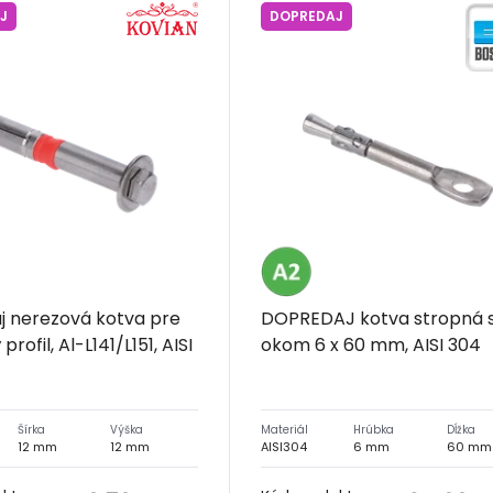
J
DOPREDAJ
j nerezová kotva pre
DOPREDAJ kotva stropná 
profil, Al-L141/L151, AISI
okom 6 x 60 mm, AISI 304
Šírka
Výška
Materiál
Hrúbka
Dĺžka
12 mm
12 mm
AISI304
6 mm
60 mm