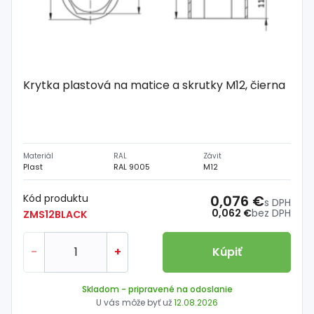
Krytka plastová na matice a skrutky M12, čierna
Materiál
RAL
Závit
Plast
RAL 9005
M12
Kód produktu
0,076 €
s DPH
0,062 €
bez DPH
ZMS12BLACK
-
+
Kúpiť
Skladom
- pripravené na odoslanie
U vás môže byť už
12.08.2026