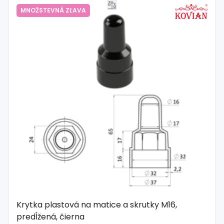
MNOŽSTEVNÁ ZĽAVA
Krytka plastová na matice a skrutky M16,
predĺžená, čierna