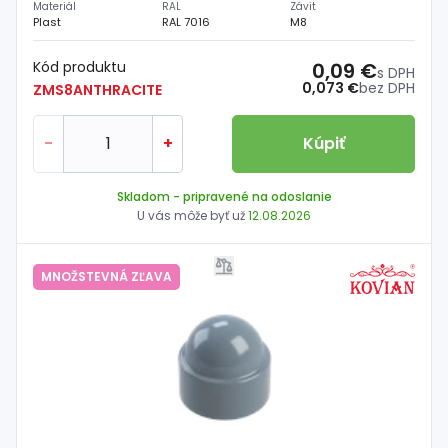
Materiál
RAL
Závit
Plast
RAL 7016
M8
Kód produktu
0,09 €
s DPH
0,073 €
bez DPH
ZMS8ANTHRACITE
-
+
Kúpiť
Skladom
- pripravené na odoslanie
U vás môže byť už
12.08.2026
MNOŽSTEVNÁ ZĽAVA