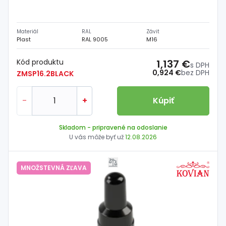
Materiál
RAL
Závit
Plast
RAL 9005
M16
Kód produktu
1,137 €
s DPH
0,924 €
bez DPH
ZMSP16.2BLACK
-
+
Kúpiť
Skladom
- pripravené na odoslanie
U vás môže byť už
12.08.2026
MNOŽSTEVNÁ ZĽAVA