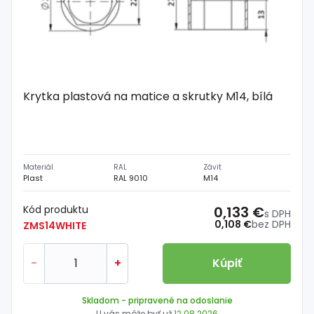
Krytka plastová na matice a skrutky M14, bílá
Materiál
RAL
Závit
Plast
RAL 9010
M14
Kód produktu
0,133 €
s DPH
0,108 €
bez DPH
ZMS14WHITE
-
+
Kúpiť
Skladom
- pripravené na odoslanie
U vás môže byť už
12.08.2026