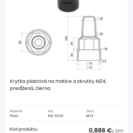
Krytka plastová na matice a skrutky M24,
predĺžená, čierna
Materiál
RAL
Závit
Plast
RAL 9005
M24
Kód produktu
0,886 €
s DPH