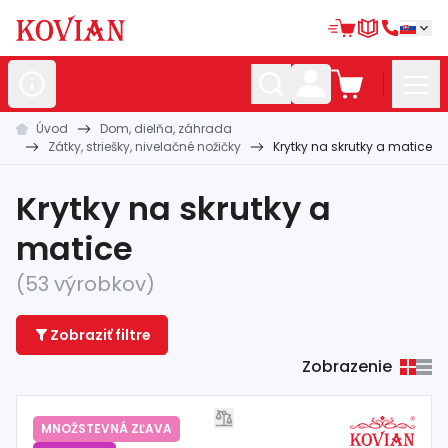
Úvod
Dom, dielňa, záhrada
Nerezové
polotovary
Zátky, striešky, nivelačné nožičky
Krytky na skrutky a matice
Hliníkové
polotovary
Krytky na skrutky a
Kované
polotovary
matice
Zábradlia a
madlá
(53 výrobkov)
Bránové
systémy
Zobraziť filtre
Automatizácia
Zobrazenie
Dom, dielňa,
záhrada
Hutnícky
materiál
MNOŽSTEVNÁ ZĽAVA