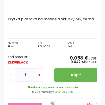
Krytka plastová na matice a skrutky M6, černá
Materiál
RAL
Závit
Plast
RAL 9005
M6
Kód produktu
0,058 €
s DPH
0,047 €
bez DPH
ZMS6BLACK
-
+
Kúpiť
Skladom
- pripravené na odoslanie
U vás môže byť už
12.08.2026