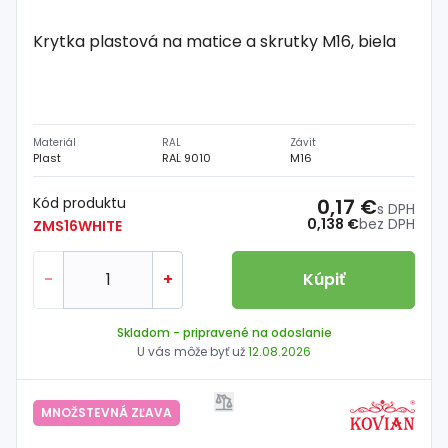
Krytka plastová na matice a skrutky M16, biela
Materiál
RAL
Závit
Plast
RAL 9010
M16
Kód produktu
0,17 €
s DPH
0,138 €
bez DPH
ZMS16WHITE
-
+
Kúpiť
Skladom
- pripravené na odoslanie
U vás môže byť už
12.08.2026
MNOŽSTEVNÁ ZĽAVA