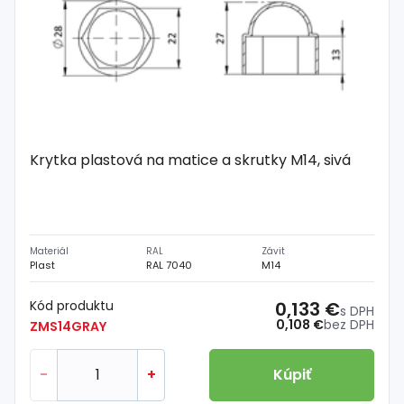
Krytka plastová na matice a skrutky M14, sivá
Materiál
RAL
Závit
Plast
RAL 7040
M14
Kód produktu
0,133 €
s DPH
0,108 €
bez DPH
ZMS14GRAY
-
+
Kúpiť