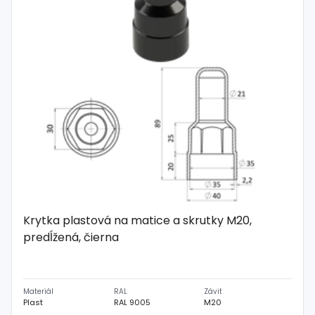
Krytka plastová na matice a skrutky M20,
predĺžená, čierna
Materiál
RAL
Závit
Plast
RAL 9005
M20