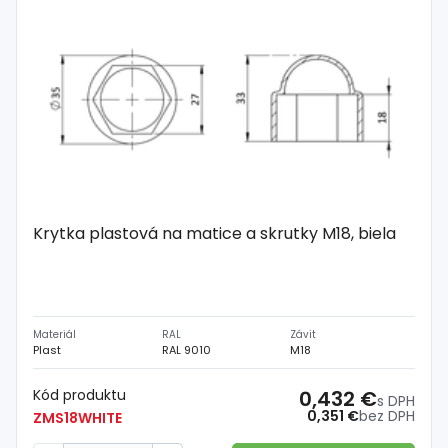
Krytka plastová na matice a skrutky M18, biela
Materiál
RAL
Závit
Plast
RAL 9010
M18
Kód produktu
0,432 €
s DPH
0,351 €
bez DPH
ZMS18WHITE