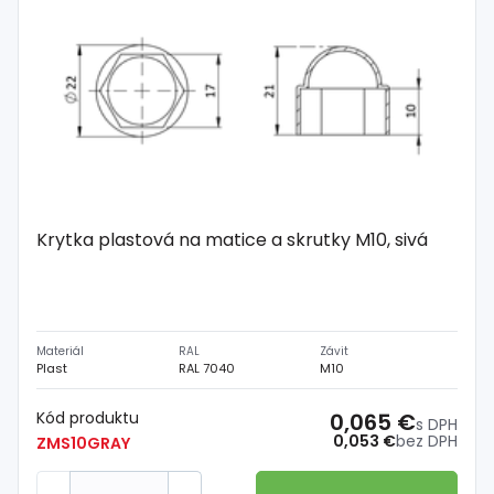
Krytka plastová na matice a skrutky M10, sivá
Materiál
RAL
Závit
Plast
RAL 7040
M10
Kód produktu
0,065 €
s DPH
0,053 €
bez DPH
ZMS10GRAY