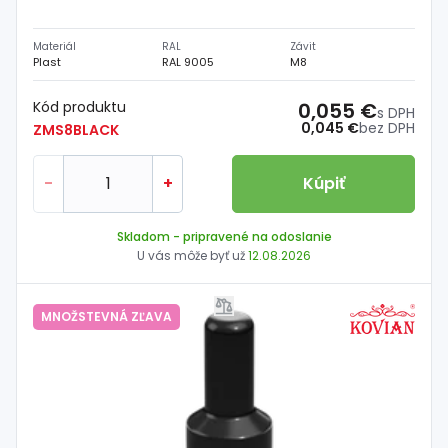
Materiál
RAL
Závit
Plast
RAL 9005
M8
Kód produktu
0,055 €
s DPH
0,045 €
bez DPH
ZMS8BLACK
-
+
Kúpiť
Skladom
- pripravené na odoslanie
U vás môže byť už
12.08.2026
MNOŽSTEVNÁ ZĽAVA