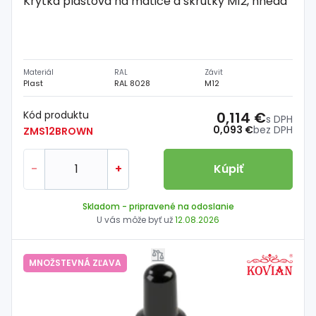
Krytka plastová na matice a skrutky M12, hnedá
Materiál
RAL
Závit
Plast
RAL 8028
M12
Kód produktu
0,114 €
s DPH
0,093 €
bez DPH
ZMS12BROWN
-
+
Kúpiť
Skladom
- pripravené na odoslanie
U vás môže byť už
12.08.2026
MNOŽSTEVNÁ ZĽAVA