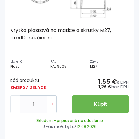
Krytka plastová na matice a skrutky M27,
predĺžená, čierna
Materiál
RAL
Závit
Plast
RAL 9005
M27
Kód produktu
1,55 €
s DPH
1,26 €
bez DPH
ZMSP27.2BLACK
-
+
Kúpiť
Skladom
- pripravené na odoslanie
U vás môže byť už
12.08.2026