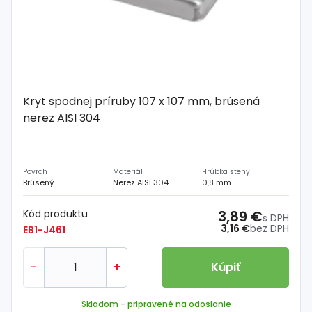
Kryt spodnej príruby 107 x 107 mm, brúsená
nerez AISI 304
Povrch
Materiál
Hrúbka steny
Brúsený
Nerez AISI 304
0,8 mm
Kód produktu
3,89 €
s DPH
3,16 €
bez DPH
EB1-J461
-
+
Kúpiť
Skladom
- pripravené na odoslanie