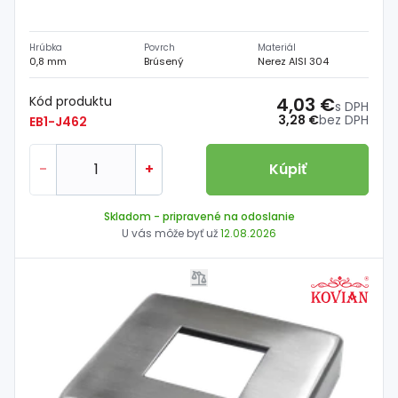
Hrúbka
Povrch
Materiál
0,8 mm
Brúsený
Nerez AISI 304
Kód produktu
4,03 €
s DPH
3,28 €
bez DPH
EB1-J462
-
+
Kúpiť
Skladom
- pripravené na odoslanie
U vás môže byť už
12.08.2026