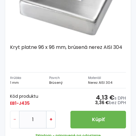
Kryt platne 96 x 96 mm, brúsená nerez AISI 304
Hrúbka
Povrch
Materiál
1 mm
Brúsený
Nerez AISI 304
Kód produktu
4,13 €
s DPH
3,36 €
bez DPH
EB1-J435
-
+
Kúpiť
Skladom
- pripravené na odoslanie