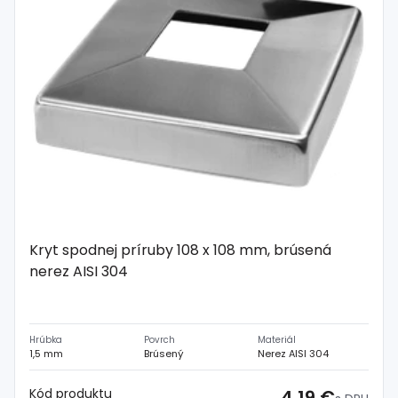
Spojovací
materiál
%
Zľava
Kryt spodnej príruby 108 x 108 mm, brúsená
nerez AISI 304
Hrúbka
Povrch
Materiál
1,5 mm
Brúsený
Nerez AISI 304
Kód produktu
4,19 €