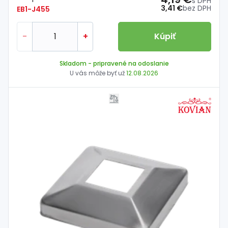
s DPH
3,41 €
bez DPH
EB1-J455
-
+
Kúpiť
Skladom
- pripravené na odoslanie
U vás môže byť už
12.08.2026