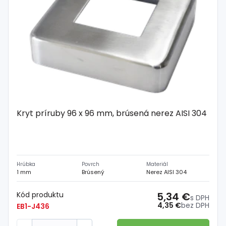
Kryt príruby 96 x 96 mm, brúsená nerez AISI 304
Hrúbka
Povrch
Materiál
1 mm
Brúsený
Nerez AISI 304
Kód produktu
5,34 €
s DPH
4,35 €
bez DPH
EB1-J436