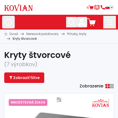
Úvod
Nerezové polotovary
Príruby, kryty
Nerezové
polotovary
Kryty štvorcové
Hliníkové
polotovary
Kryty štvorcové
Kované
polotovary
(7 výrobkov)
Zábradlia a
madlá
Zobraziť filtre
Bránové
systémy
Zobrazenie
Automatizácia
Dom, dielňa,
záhrada
MNOŽSTEVNÁ ZĽAVA
Hutnícky
materiál