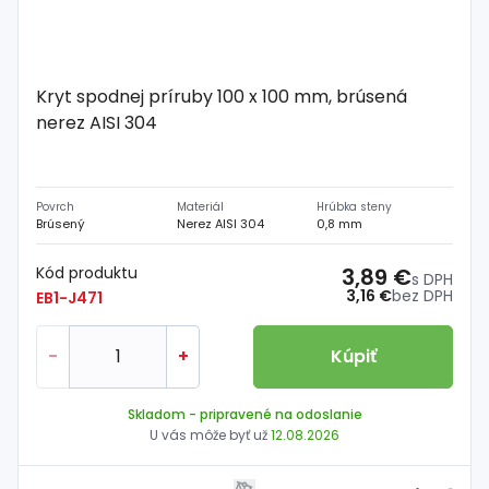
Kryt spodnej príruby 100 x 100 mm, brúsená
nerez AISI 304
Povrch
Materiál
Hrúbka steny
Brúsený
Nerez AISI 304
0,8 mm
Kód produktu
3,89 €
s DPH
3,16 €
bez DPH
EB1-J471
-
+
Kúpiť
Skladom
- pripravené na odoslanie
U vás môže byť už
12.08.2026