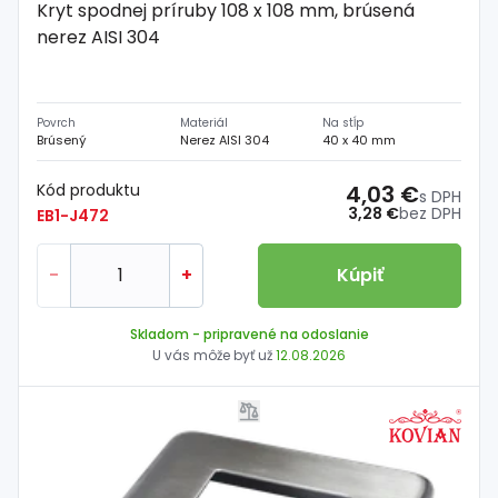
Kryt spodnej príruby 108 x 108 mm, brúsená
nerez AISI 304
Povrch
Materiál
Na stĺp
Brúsený
Nerez AISI 304
40 x 40 mm
Kód produktu
4,03 €
s DPH
3,28 €
bez DPH
EB1-J472
-
+
Kúpiť
Skladom
- pripravené na odoslanie
U vás môže byť už
12.08.2026