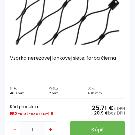
Vzorka nerezovej lankovej siete, farba čierna
Šírka
Výška
Dĺžka
400 mm
2 mm
400 mm
Kód produktu
25,71 €
s DPH
20,9 €
bez DPH
EB2-siet-vzorka-IIB
-
+
Kúpiť