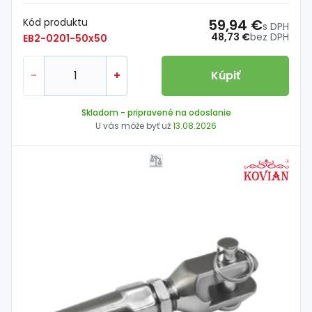
Kód produktu
59,94 €
s DPH
48,73 €
bez DPH
EB2-0201-50x50
-
+
Kúpiť
Skladom
- pripravené na odoslanie
U vás môže byť už
13.08.2026