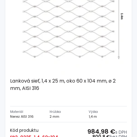
Lanková sieť, 1,4 x 25 m, oko 60 x 104 mm, ø 2
mm, AISI 316
Materiál
Hrúbka
Výška
Nerez AISI 316
2 mm
1,4 m
Kód produktu
984,98 €
s DPH
800,8 €
bez DPH