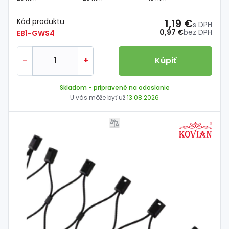
Kód produktu
1,19 €
s DPH
0,97 €
bez DPH
EB1-GWS4
-
+
Kúpiť
Skladom
- pripravené na odoslanie
U vás môže byť už
13.08.2026