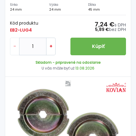
Šírka
Výška
Dĺžka
24 mm
24 mm
45 mm
Kód produktu
7,24 €
s DPH
5,89 €
bez DPH
EB2-LUG4
-
+
Kúpiť
Skladom
- pripravené na odoslanie
U vás môže byť už
13.08.2026