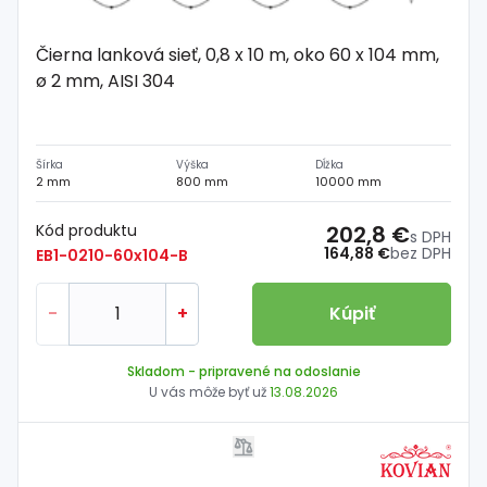
Čierna lanková sieť, 0,8 x 10 m, oko 60 x 104 mm,
ø 2 mm, AISI 304
Šírka
Výška
Dĺžka
2 mm
800 mm
10000 mm
Kód produktu
202,8 €
s DPH
164,88 €
bez DPH
EB1-0210-60x104-B
-
+
Kúpiť
Skladom
- pripravené na odoslanie
U vás môže byť už
13.08.2026