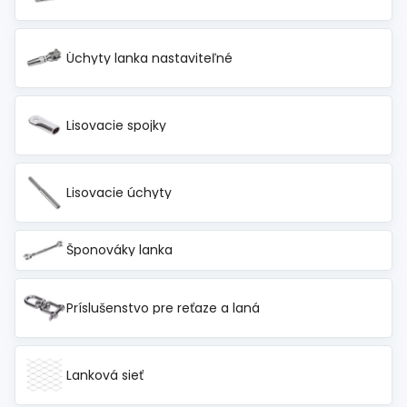
Spojovací
materiál
%
Zľava
Úchyty lanka nastaviteľné
Lisovacie spojky
Lisovacie úchyty
Šponováky lanka
Príslušenstvo pre reťaze a laná
Lanková sieť