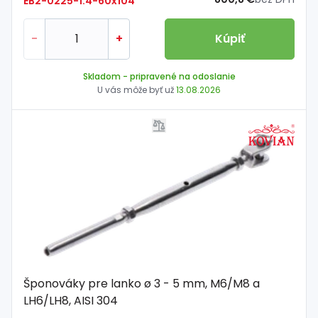
EB2-0225-1.4-60x104
-
+
Kúpiť
Skladom
- pripravené na odoslanie
U vás môže byť už
13.08.2026
Šponováky pre lanko ø 3 - 5 mm, M6/M8 a
LH6/LH8, AISI 304