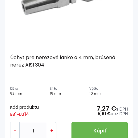
Úchyt pre nerezové lanko ø 4 mm, brúsená
nerez AISI 304
Dĺžka
Šírka
Výška
82 mm
18 mm
10 mm
Kód produktu
7,27 €
s DPH
5,91 €
bez DPH
EB1-LU14
-
+
Kúpiť