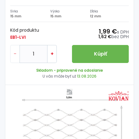
Šírka
Výška
Dĺžka
15 mm
15 mm
12 mm
Kód produktu
1,99 €
s DPH
1,62 €
bez DPH
EB1-LVI
-
+
Kúpiť
Skladom
- pripravené na odoslanie
U vás môže byť už
13.08.2026