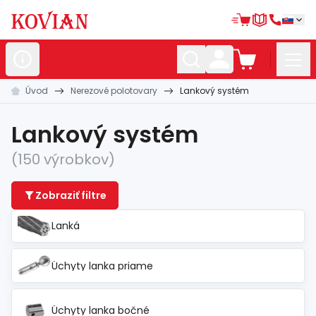
Úvod
Nerezové polotovary
Lankový systém
Nerezové
polotovary
Hliníkové
polotovary
Lankový systém
Kované
polotovary
(150 výrobkov)
Zábradlia a
madlá
Zobraziť filtre
Bránové
systémy
Lanká
Automatizácia
Úchyty lanka priame
Dom, dielňa,
záhrada
Hutnícky
materiál
Úchyty lanka bočné