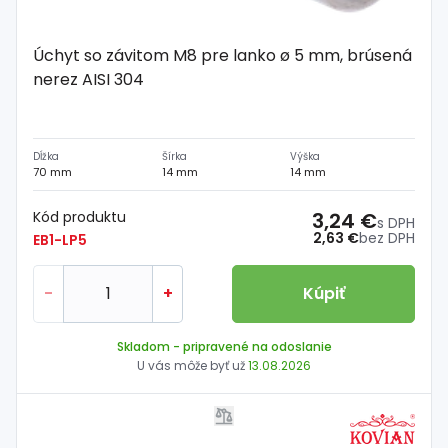
Úchyt so závitom M8 pre lanko ø 5 mm, brúsená
nerez AISI 304
Dĺžka
Šírka
Výška
70 mm
14 mm
14 mm
Kód produktu
3,24 €
s DPH
2,63 €
bez DPH
EB1-LP5
-
+
Kúpiť
Skladom
- pripravené na odoslanie
U vás môže byť už
13.08.2026