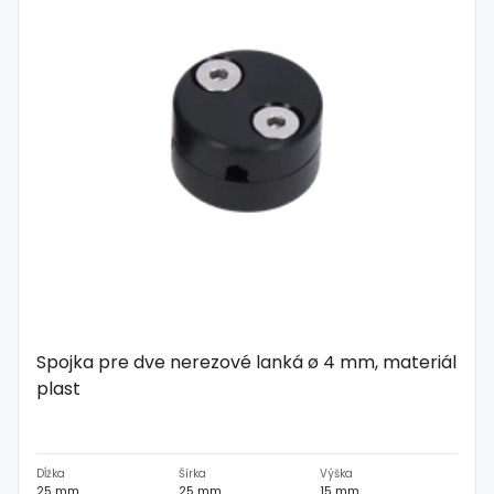
Spojka pre dve nerezové lanká ø 4 mm, materiál
plast
Dĺžka
Šírka
Výška
25 mm
25 mm
15 mm