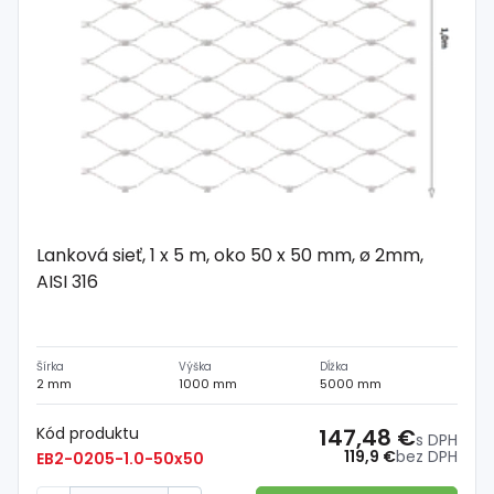
Lanková sieť, 1 x 5 m, oko 50 x 50 mm, ø 2mm,
AISI 316
Šírka
Výška
Dĺžka
2 mm
1000 mm
5000 mm
Kód produktu
147,48 €
s DPH
119,9 €
bez DPH
EB2-0205-1.0-50x50