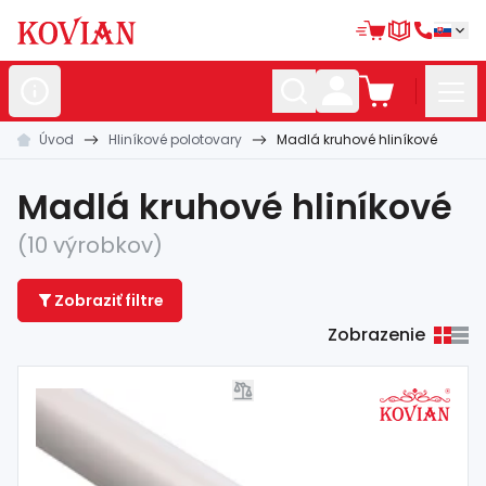
Úvod
Hliníkové polotovary
Madlá kruhové hliníkové
Nerezové
polotovary
Hliníkové
polotovary
Madlá kruhové hliníkové
Kované
polotovary
(10 výrobkov)
Zábradlia a
madlá
Zobraziť filtre
Bránové
systémy
Zobrazenie
Automatizácia
Dom, dielňa,
záhrada
Hutnícky
materiál