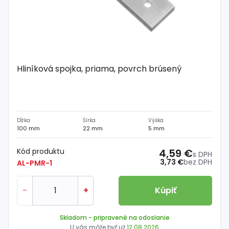
Hliníková spojka, priama, povrch brúsený
Dĺžka
Šírka
Výška
100 mm
22 mm
5 mm
Kód produktu
4,59 €
s DPH
3,73 €
bez DPH
AL-PMR-1
-
+
Kúpiť
Skladom
- pripravené na odoslanie
U vás môže byť už
12.08.2026