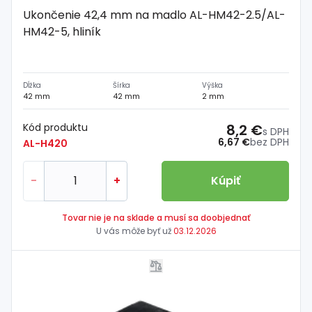
Ukončenie 42,4 mm na madlo AL-HM42-2.5/AL-
HM42-5, hliník
Dĺžka
Šírka
Výška
42 mm
42 mm
2 mm
Kód produktu
8,2 €
s DPH
6,67 €
bez DPH
AL-H420
-
+
Kúpiť
Tovar nie je na sklade a musí sa doobjednať
U vás môže byť už
03.12.2026