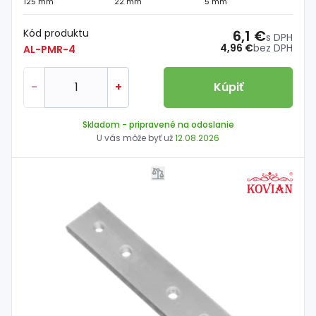
125 mm
22 mm
5 mm
Kód produktu
6,1 €
s DPH
4,96 €
bez DPH
AL-PMR-4
-
+
Kúpiť
Skladom
- pripravené na odoslanie
U vás môže byť už
12.08.2026