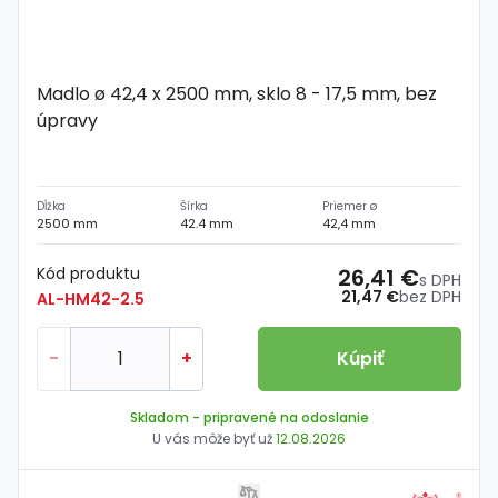
Madlo ø 42,4 x 2500 mm, sklo 8 - 17,5 mm, bez
úpravy
Dĺžka
Šírka
Priemer ø
2500 mm
42.4 mm
42,4 mm
Kód produktu
26,41 €
s DPH
21,47 €
bez DPH
AL-HM42-2.5
-
+
Kúpiť
Skladom
- pripravené na odoslanie
U vás môže byť už
12.08.2026