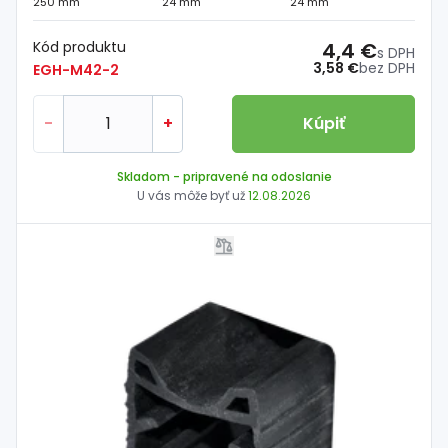
250 mm
24 mm
24 mm
Kód produktu
4,4 €
s DPH
3,58 €
bez DPH
EGH-M42-2
-
+
Kúpiť
Skladom
- pripravené na odoslanie
U vás môže byť už
12.08.2026