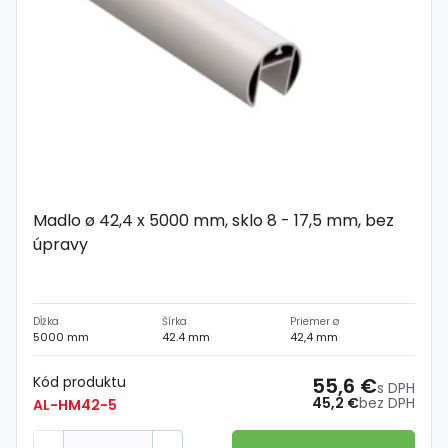
Spojovací
materiál
%
Zľava
Madlo ø 42,4 x 5000 mm, sklo 8 - 17,5 mm, bez
úpravy
Dĺžka
Šírka
Priemer ø
5000 mm
42.4 mm
42,4 mm
Kód produktu
55,6 €
s DPH
45,2 €
bez DPH
AL-HM42-5