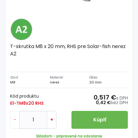
T-skrutka M8 x 20 mm, RHS pre Solar-fish nerez
A2
Závit
Materiál
Dĺžka
M8
nerez
20 mm
Kód produktu
0,517 €
s DPH
0,42 €
bez DPH
E1-TM8x20 RHS
-
+
Kúpiť
Skladom
- pripravené na odoslanie