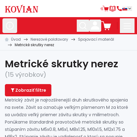
Úvod
Nerezové polotovary
Spojovací materiál
Nerezové
polotovary
Metrické skrutky nerez
Hliníkové
polotovary
Metrické skrutky nerez
Kované
polotovary
(15 výrobkov)
Zábradlia a
madlá
Zobraziť filtre
Bránové
systémy
Metrický závit je najrozšírenejší druh skrutkového spojenia
Automatizácia
na svete. Závit sa označuje veľkým písmenom M za ktoré
sa uvádza veľký priemer závitu skrutky v milimetroch.
Dom, dielňa,
záhrada
Ponúkame štandardné pravotočivé metrické skrutky so
Hutnícky
materiál
stúpaním závitu M5x0.8, M6x1, M8x1.25, M10x1.5, M12x1.75 a
M16x2. Stúpanie závitu je vzdialenosť o ktorú sa posunie