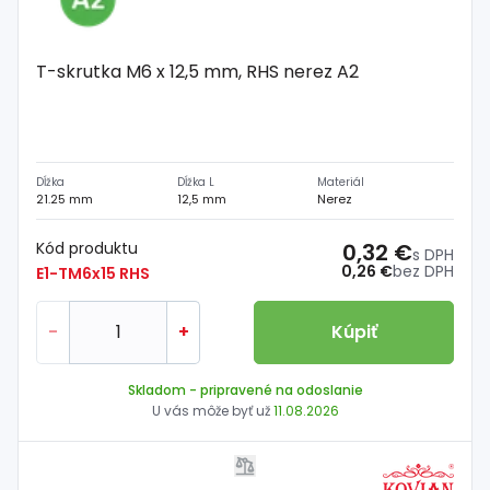
T-skrutka M6 x 12,5 mm, RHS nerez A2
Dĺžka
Dĺžka L
Materiál
21.25 mm
12,5 mm
Nerez
Kód produktu
0,32 €
s DPH
0,26 €
bez DPH
E1-TM6x15 RHS
-
+
Kúpiť
Skladom
- pripravené na odoslanie
U vás môže byť už
11.08.2026