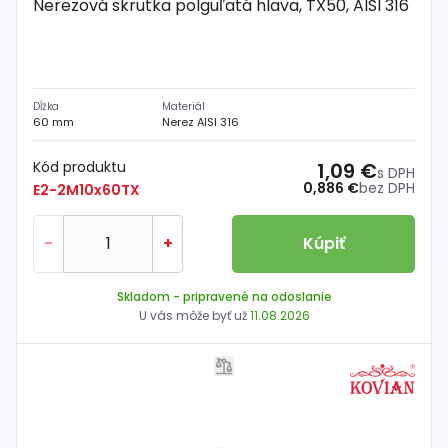
Nerezová skrutka polguľatá hlava, TX50, AISI 316
Dĺžka
Materiál
60 mm
Nerez AISI 316
Kód produktu
1,09 €
s DPH
0,886 €
bez DPH
E2-2M10x60TX
-
+
Kúpiť
Skladom
- pripravené na odoslanie
U vás môže byť už
11.08.2026