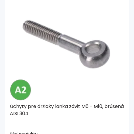
Úchyty pre držiaky lanka závit M6 - M10, brúsená
AISI 304