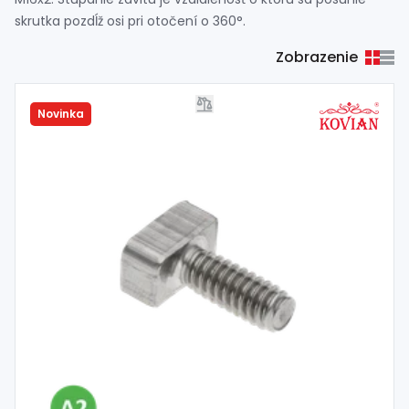
Spojovací
materiál
skrutka pozdĺž osi pri otočení o 360°.
%
Zľava
Zobrazenie
Novinka