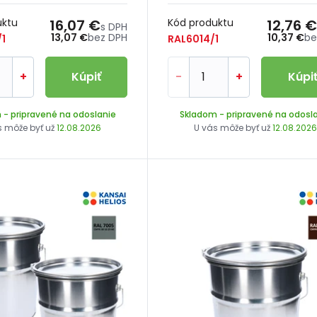
uktu
16,07 €
Kód produktu
12,76 €
s DPH
13,07 €
bez DPH
10,37 €
be
1
RAL6014/1
+
Kúpiť
-
+
Kúpi
m
- pripravené na odoslanie
Skladom
- pripravené na odosl
s môže byť už
12.08.2026
U vás môže byť už
12.08.202