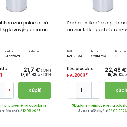
ntikorózna polomatná
Farba antikorózna poloma
 1 kg krvavý-pomaranč
na zinok 1 kg pastel oranž
Farba
Balenie
RAL
Farba
Balenie
Oranžová
1
RAL 2003
Oranžová
1
uktu
21,7 €
Kód produktu
22,46 €
s DPH
17,64 €
bez DPH
18,26 €
be
1
RAL2003/1
+
Kúpiť
-
+
Kúpi
m
- pripravené na odoslanie
Skladom
- pripravené na odosl
s môže byť už
12.08.2026
U vás môže byť už
12.08.202