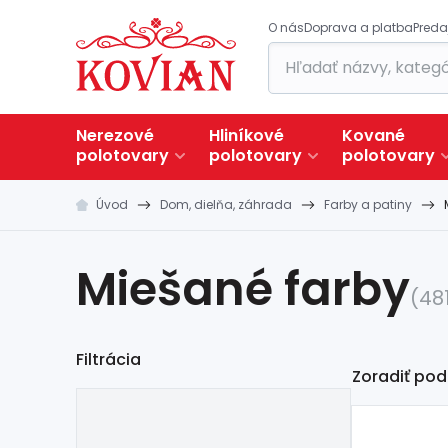
O nás
Doprava a platba
Preda
Nerezové
Hliníkové
Kované
polotovary
polotovary
polotovary
Úvod
Dom, dielňa, záhrada
Farby a patiny
Miešané farby
(48
Filtrácia
Zoradiť pod