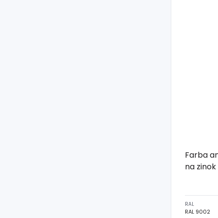
Farba a
na zinok
RAL
RAL 9002