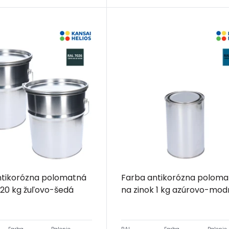
ntikorózna polomatná
Farba antikorózna poloma
 20 kg žuľovo-šedá
na zinok 1 kg azúrovo-mod