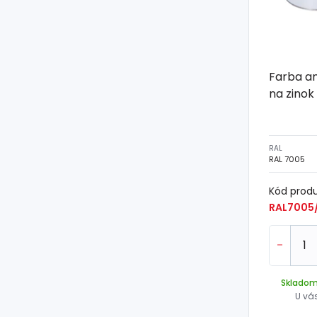
Farba a
na zinok
RAL
RAL 7005
Kód prod
RAL7005
-
Sklado
U vá