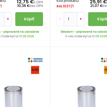
uktu
12,75 €
Kód produktu
25,91 €
s DPH
10,36 €
bez DPH
21,07 €
be
1
RAL1037/1
+
Kúpiť
-
+
Kúpi
m
- pripravené na odoslanie
Skladom
- pripravené na odosl
s môže byť už
12.08.2026
U vás môže byť už
12.08.202