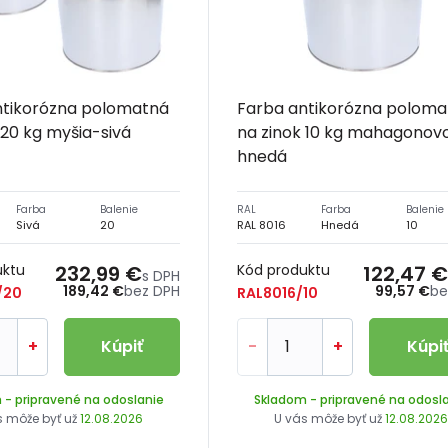
ntikorózna polomatná
Farba antikorózna poloma
 20 kg myšia-sivá
na zinok 10 kg mahagonov
hnedá
Farba
Balenie
RAL
Farba
Balenie
Sivá
20
RAL 8016
Hnedá
10
uktu
232,99 €
Kód produktu
122,47 €
s DPH
189,42 €
bez DPH
99,57 €
be
/20
RAL8016/10
+
Kúpiť
-
+
Kúpi
m
- pripravené na odoslanie
Skladom
- pripravené na odosl
s môže byť už
12.08.2026
U vás môže byť už
12.08.202