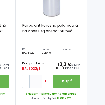
tná
Farba antikorózna polomatná
o-
na zinok 1 kg hnedo-olivová
RAL
Farba
Balenie
RAL 6022
Zelená
1
Kód produktu
13,3 €
s DPH
s DPH
z DPH
10,81 €
bez DPH
RAL6022/1
ť
-
+
Kúpiť
anie
Skladom
- pripravené na odoslanie
6
U vás môže byť už
12.08.2026