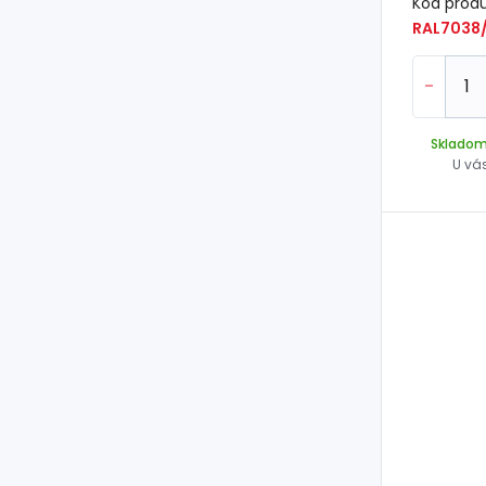
Kód prod
RAL7038/
-
Sklado
U vá