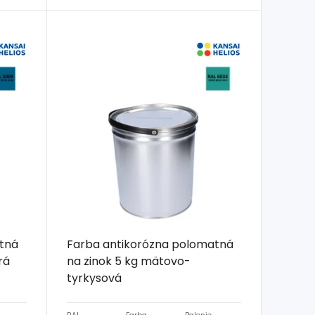
tná
Farba antikorózna polomatná
rá
na zinok 5 kg mätovo-
tyrkysová