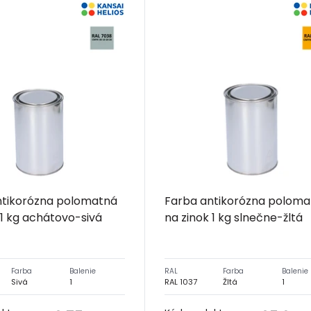
ntikorózna polomatná
Farba antikorózna poloma
 1 kg achátovo-sivá
na zinok 1 kg slnečne-žltá
Farba
Balenie
RAL
Farba
Balenie
Sivá
1
RAL 1037
Žltá
1