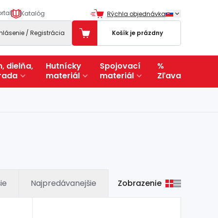
rtal
Katalóg
Rýchla objednávka
ihlásenie / Registrácia
Košík je prázdny
, dielňa,
Hutnícky
Spojovací
%
rada
materiál
materiál
Zľava
Zobrazenie
ie
Najpredávanejšie