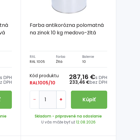
tná
Farba antikorózna polomatná
ová
na zinok 10 kg medovo-žltá
RAL
Farba
Balenie
RAL 1005
Žltá
10
Kód produktu
287,16 €
s DPH
s DPH
z DPH
233,46 €
bez DPH
RAL1005/10
ť
-
+
Kúpiť
anie
Skladom
- pripravené na odoslanie
6
U vás môže byť už
12.08.2026