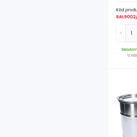
Kód prod
RAL9002/
-
Sklado
U vá