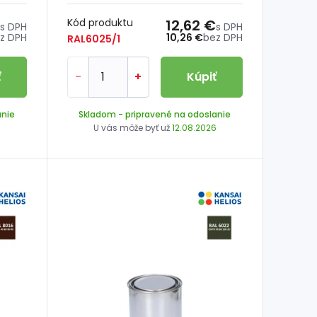
Kód produktu
12,62 €
s DPH
s DPH
z DPH
10,26 €
bez DPH
RAL6025/1
ť
-
+
Kúpiť
anie
Skladom
- pripravené na odoslanie
6
U vás môže byť už
12.08.2026