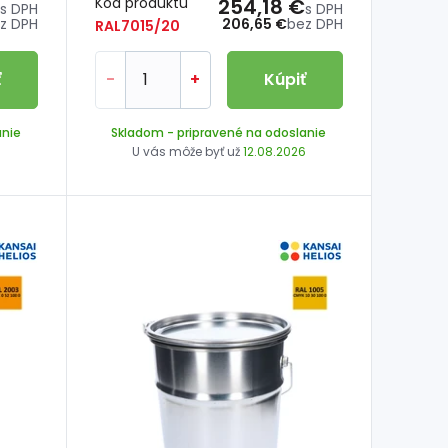
Kód produktu
254,18 €
s DPH
s DPH
z DPH
206,65 €
bez DPH
RAL7015/20
ť
-
+
Kúpiť
anie
Skladom
- pripravené na odoslanie
6
U vás môže byť už
12.08.2026