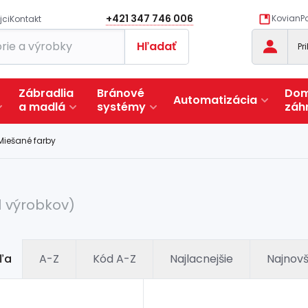
+421 347 746 006
KovianPo
jci
Kontakt
Hľadať
Pr
Zábradlia
Bránové
Dom
Automatizácia
a
madlá
systémy
záh
Miešané farby
1 výrobkov)
ľa
A-Z
Kód A-Z
Najlacnejšie
Najnovš