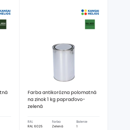
tná
Farba antikorózna polomatná
na zinok 1 kg papraďovo-
zelená
RAL
Farba
Balenie
RAL 6025
Zelená
1