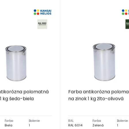
ntikorózna polomatná
Farba antikorózna poloma
 1 kg šedo-biela
na zinok 1 kg žlto-olivová
Farba
Balenie
RAL
Farba
Balenie
Biela
1
RAL 6014
Zelená
1