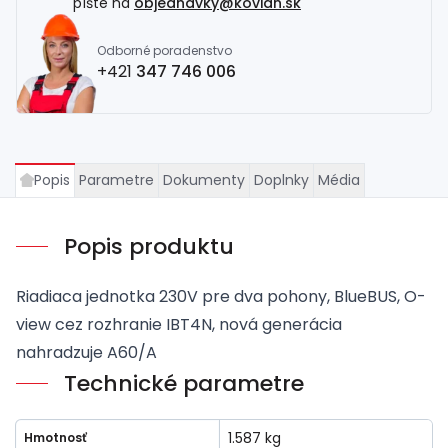
píšte na
objednavky@kovian.sk
Odborné poradenstvo
+421
347 746 006
Popis
Parametre
Dokumenty
Doplnky
Média
Popis produktu
Riadiaca jednotka 230V pre dva pohony, BlueBUS, O-
view cez rozhranie IBT4N, nová generácia
nahradzuje A60/A
Technické parametre
1.587 kg
Hmotnosť