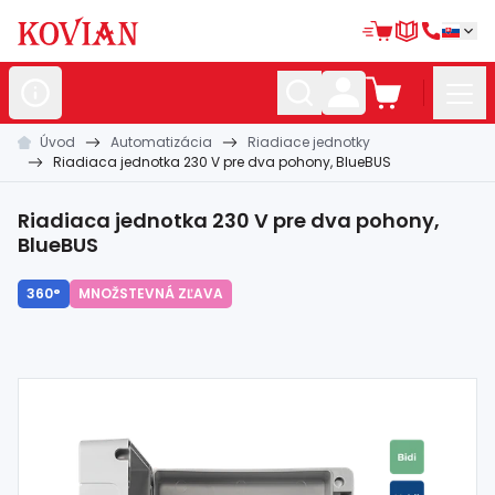
Úvod
Automatizácia
Riadiace jednotky
Nerezové
polotovary
Riadiaca jednotka 230 V pre dva pohony, BlueBUS
Hliníkové
polotovary
Riadiaca jednotka 230 V pre dva pohony,
Kované
polotovary
BlueBUS
Zábradlia a
madlá
360°
MNOŽSTEVNÁ ZĽAVA
Bránové
systémy
Automatizácia
Dom, dielňa,
záhrada
Hutnícky
materiál