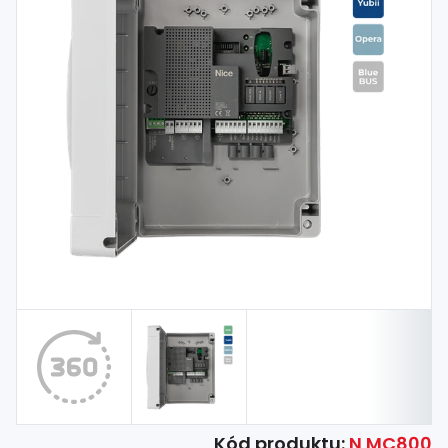
Spojovací
materiál
%
Zľava
Kód produktu:
N MC800