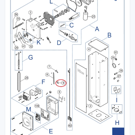
Spojovací
materiál
%
Zľava