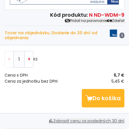
Kód produktu:
N ND-WDM-9
Pridať na porovnanie
Zdieľať
Tovar na objednávku. Dodanie do 30 dní od
i
objednania
-
+
KS
Cena s DPH
6,7 €
Cena za jednotku bez DPH:
5,45 €
Do košíka
Zobraziť cenu za posledných 30 dní