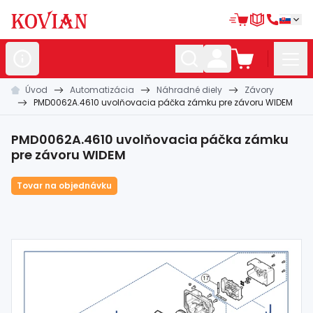
Úvod
Automatizácia
Náhradné diely
Závory
Nerezové
polotovary
PMD0062A.4610 uvolňovacia páčka zámku pre závoru WIDEM
Hliníkové
polotovary
PMD0062A.4610 uvolňovacia páčka zámku
Kované
polotovary
pre závoru WIDEM
Zábradlia a
madlá
Tovar na objednávku
Bránové
systémy
Automatizácia
Dom, dielňa,
záhrada
Hutnícky
materiál